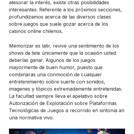
atesorar la interés, existe otras posibilidades
interesantes. Referente a los próximos secciones,
profundizamos acerca de las diversos clases
sobre juegos que suele gozar acerca de los
casinos online chilenos.
Memorizar es latir, revive una sentimiento de los
shows de tele únicamente que la ocasión usted
deberías ganar. Algunos de los juegos
mayormente de buen humor, puesto que
combinaras una conmoción de cualquier
entretenimiento sobre suerte con sonidos,
imagenes y tópicos extremadamente entretenidas.
La facultad siempre lleva el apelativo sobre
Autorización de Explotación sobre Plataformas
Tecnológicas de Juegos a recorrido en sintonía an
una normativa vivo.