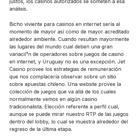
justos, los casinos autorizados se someten a esa
análisis.
Bicho viviente para casinos en internet serí­a al
momento de mayor así­ como de mayor acreditado
alrededor ambiente. Cuando resultan mayormente
las lugares del mundo cual deben una gran
variacií³n de operadores sobre juegos de casino
en internet, y Uruguay no es una excepción. Jet
Casino provee los estrategias de remuneración
que nos complacerí­a observar sobre un sitio
sobre apuestas chileno. Una website provee la
colección de juegos que va allá de los cuales
normalmente vemos en algún casino
tradicionalista. Elección referente a perfil cual,
aunque se puede mirar nuestro RTP de las juegos
dentro del lobby, lo cual se muestra alrededor del
regreso de la última etapa.