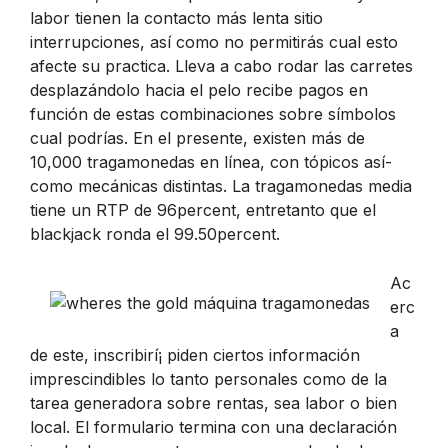
labor tienen la contacto más lenta sitio
interrupciones, así­ como no permitirás cual esto
afecte su practica. Lleva a cabo rodar las carretes
desplazándolo hacia el pelo recibe pagos en
función de estas combinaciones sobre símbolos
cual podrí­as. En el presente, existen más de
10,000 tragamonedas en línea, con tópicos así­
como mecánicas distintas. La tragamonedas media
tiene un RTP de 96percent, entretanto que el
blackjack ronda el 99.50percent.
Ac
erc
a
de este, inscribirí¡ piden ciertos información
imprescindibles lo tanto personales como de la
tarea generadora sobre rentas, sea labor o bien
local. El formulario termina con una declaración