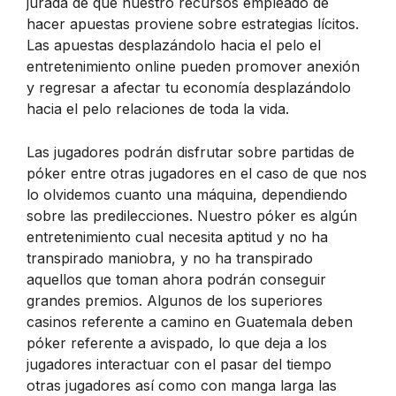
jurada de que nuestro recursos empleado de
hacer apuestas proviene sobre estrategias lícitos.
Las apuestas desplazándolo hacia el pelo el
entretenimiento online pueden promover anexión
y regresar a afectar tu economía desplazándolo
hacia el pelo relaciones de toda la vida.
Las jugadores podrán disfrutar sobre partidas de
póker entre otras jugadores en el caso de que nos
lo olvidemos cuanto una máquina, dependiendo
sobre las predilecciones. Nuestro póker es algún
entretenimiento cual necesita aptitud y no ha
transpirado maniobra, y no ha transpirado
aquellos que toman ahora podrán conseguir
grandes premios. Algunos de los superiores
casinos referente a camino en Guatemala deben
póker referente a avispado, lo que deja a los
jugadores interactuar con el pasar del tiempo
otras jugadores así­ como con manga larga las