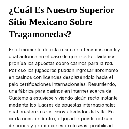
¿Cuál Es Nuestro Superior
Sitio Mexicano Sobre
Tragamonedas?
En el momento de esta reseña no tenemos una ley
cual autorice en el caso de que nos lo olvidemos
prohíba los apuestas sobre casinos para la red.
Por eso los jugadores pueden ingresar libremente
en casinos con licencias desplazándolo hacia el
pelo certificaciones internacionales. Resumiendo,
una fábrica para casinos en internet acerca de
Guatemala estuviese viviendo algún recto instante
mediante los lugares de apuestas internacionales
cual prestan sus servicios alrededor del villa. En
cierta ocasión dentro, el jugador puede disfrutar
de bonos y promociones exclusivas, posibilidad