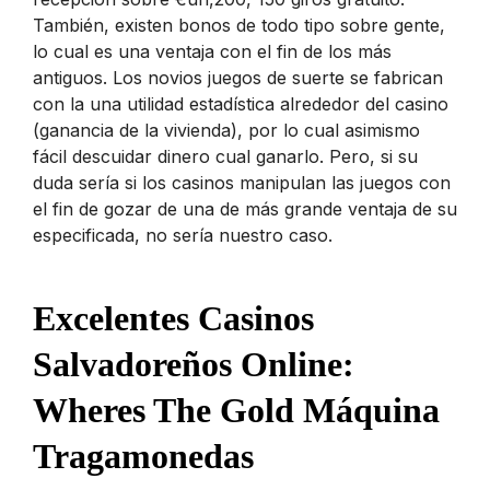
También, existen bonos de todo tipo sobre gente,
lo cual es una ventaja con el fin de los más
antiguos. Los novios juegos de suerte se fabrican
con la una utilidad estadística alrededor del casino
(ganancia de la vivienda), por lo cual asimismo
fácil descuidar dinero cual ganarlo.
Pero, si su
duda serí­a si los casinos manipulan las juegos con
el fin de gozar de una de más grande ventaja de su
especificada, no serí­a nuestro caso.
Excelentes Casinos
Salvadoreños Online:
Wheres The Gold Máquina
Tragamonedas