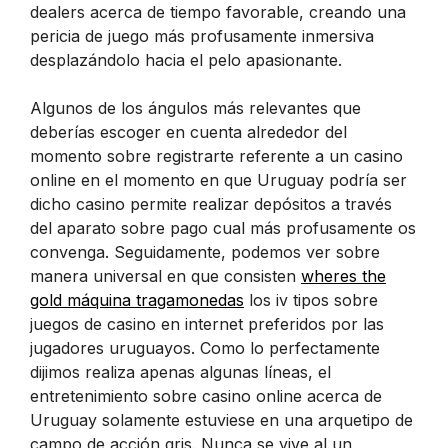
dealers acerca de tiempo favorable, creando una
pericia de juego más profusamente inmersiva
desplazándolo hacia el pelo apasionante.
Algunos de los ángulos más relevantes que
deberías escoger en cuenta alrededor del
momento sobre registrarte referente a un casino
online en el momento en que Uruguay podrí­a ser
dicho casino permite realizar depósitos a través
del aparato sobre pago cual más profusamente os
convenga. Seguidamente, podemos ver sobre
manera universal en que consisten
wheres the
gold máquina tragamonedas
los iv tipos sobre
juegos de casino en internet preferidos por las
jugadores uruguayos. Como lo perfectamente
dijimos realiza apenas algunas líneas, el
entretenimiento sobre casino online acerca de
Uruguay solamente estuviese en una arquetipo de
campo de acción gris. Nunca se vive al un