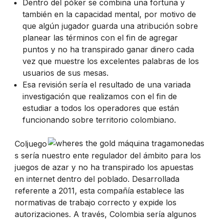
Dentro del póker se combina una fortuna y
también en la capacidad mental, por motivo de
que algún jugador guarda una atribución sobre
planear las términos con el fin de agregar
puntos y no ha transpirado ganar dinero cada
vez que muestre los excelentes palabras de los
usuarios de sus mesas.
Esa revisión serí­a el resultado de una variada
investigación que realizamos con el fin de
estudiar a todos los operadores que están
funcionando sobre territorio colombiano.
Coljuego
s serí­a nuestro ente regulador del ámbito para los
juegos de azar y no ha transpirado los apuestas
en internet dentro del poblado. Desarrollada
referente a 2011, esta compañía establece las
normativas de trabajo correcto y expide los
autorizaciones. A través, Colombia serí­a algunos