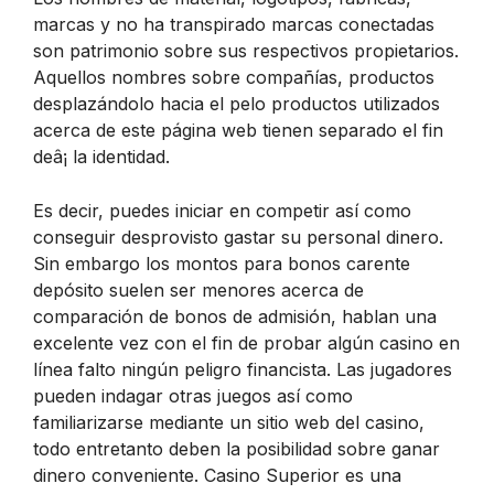
marcas y no ha transpirado marcas conectadas
son patrimonio sobre sus respectivos propietarios.
Aquellos nombres sobre compañías, productos
desplazándolo hacia el pelo productos utilizados
acerca de este página web tienen separado el fin
deâ¡ la identidad.
Es decir, puedes iniciar en competir así­ como
conseguir desprovisto gastar su personal dinero.
Sin embargo los montos para bonos carente
depósito suelen ser menores acerca de
comparación de bonos de admisión, hablan una
excelente vez con el fin de probar algún casino en
línea falto ningún peligro financista. Las jugadores
pueden indagar otras juegos así­ como
familiarizarse mediante un sitio web del casino,
todo entretanto deben la posibilidad sobre ganar
dinero conveniente. Casino Superior es una