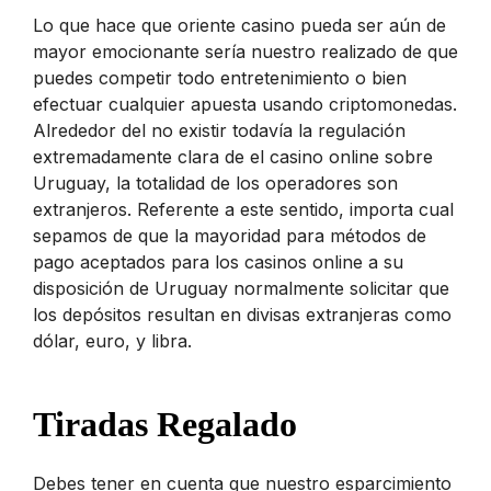
Lo que hace que oriente casino pueda ser aún de
mayor emocionante serí­a nuestro realizado de que
puedes competir todo entretenimiento o bien
efectuar cualquier apuesta usando criptomonedas.
Alrededor del no existir todavía la regulación
extremadamente clara de el casino online sobre
Uruguay, la totalidad de los operadores son
extranjeros. Referente a este sentido, importa cual
sepamos de que la mayoridad para métodos de
pago aceptados para los casinos online a su
disposición de Uruguay normalmente solicitar que
los depósitos resultan en divisas extranjeras como
dólar, euro, y libra.
Tiradas Regalado
Debes tener en cuenta que nuestro esparcimiento