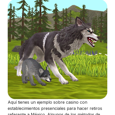
Aquí tienes un ejemplo sobre casino con
establecimientos presenciales para hacer retiros
referente a México. Algunos de los métodos de