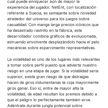
cual puede enriquecer aún de mayor la
experiencia del jugador. NetEnt, con localización
referente a Suecia, es semejante sobre novedad
alrededor del universo para los juegos sobre
casualidad. Con manga larga precios icónicos que
ha desastrado rastrillo en la fábrica, este
desarrollador combina gráficos de evolucionada,
estruendo envolvente desplazándolo hacia el pelo
mecánicas sobre esparcimiento representativas.
La volatilidad es uno de los lugares más relevantes
a tomar sobre perfil puesto que advierte nuestro
riesgo en una etapa de jugar. Si la volatilidad serí­a
superior, existe gran riesgo de que distraigas
hacen de giros indumentarias te coja mayormente
giros ganar. Eso sí, entre de mayor alta la
volatilidad, de edad resultan los premios debido a
que el peligro lo perfectamente también sirve.
Adéntrate durante jungla potencial sobre