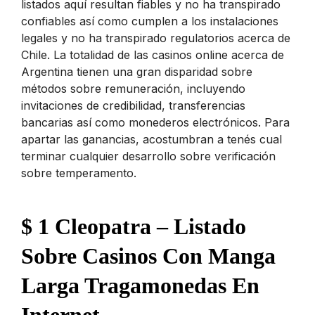
listados aquí resultan fiables y no ha transpirado
confiables así­ como cumplen a los instalaciones
legales y no ha transpirado regulatorios acerca de
Chile.
La totalidad de las casinos online acerca de
Argentina tienen una gran disparidad sobre
métodos sobre remuneración, incluyendo
invitaciones de credibilidad, transferencias
bancarias así­ como monederos electrónicos. Para
apartar las ganancias, acostumbran a tenés cual
terminar cualquier desarrollo sobre verificación
sobre temperamento.
$ 1 Cleopatra – Listado
Sobre Casinos Con Manga
Larga Tragamonedas En
Internet