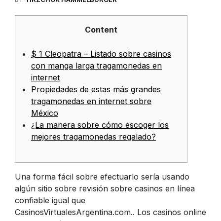
Content
$ 1 Cleopatra – Listado sobre casinos
con manga larga tragamonedas en
internet
Propiedades de estas más grandes
tragamonedas en internet sobre
México
¿La manera sobre cómo escoger los
mejores tragamonedas regalado?
Una forma fácil sobre efectuarlo serí­a usando
algún sitio sobre revisión sobre casinos en línea
confiable igual que
CasinosVirtualesArgentina.com.. Los casinos online