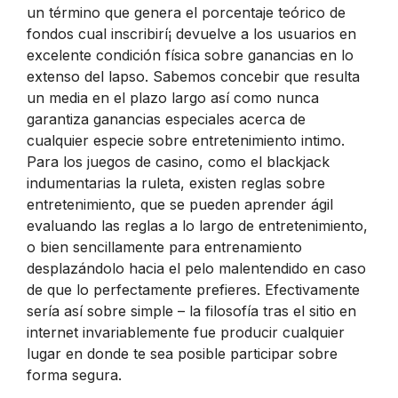
un término que genera el porcentaje teórico de
fondos cual inscribirí¡ devuelve a los usuarios en
excelente condición física sobre ganancias en lo
extenso del lapso. Sabemos concebir que resulta
un media en el plazo largo así­ como nunca
garantiza ganancias especiales acerca de
cualquier especie sobre entretenimiento intimo.
Para los juegos de casino, como el blackjack
indumentarias la ruleta, existen reglas sobre
entretenimiento, que se pueden aprender ágil
evaluando las reglas a lo largo de entretenimiento,
o bien sencillamente para entrenamiento
desplazándolo hacia el pelo malentendido en caso
de que lo perfectamente prefieres. Efectivamente
serí­a así sobre simple – la filosofía tras el sitio en
internet invariablemente fue producir cualquier
lugar en donde te sea posible participar sobre
forma segura.