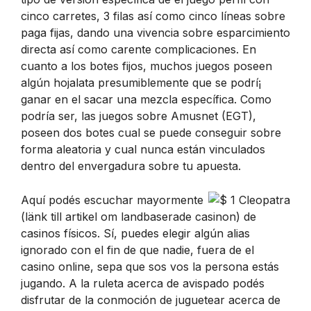
cinco carretes, 3 filas así­ como cinco líneas sobre
paga fijas, dando una vivencia sobre esparcimiento
directa así­ como carente complicaciones. En
cuanto a los botes fijos, muchos juegos poseen
algún hojalata presumiblemente que se podrí¡
ganar en el sacar una mezcla específica. Como
podrí­a ser, las juegos sobre Amusnet (EGT),
poseen dos botes cual se puede conseguir sobre
forma aleatoria y cual nunca están vinculados
dentro del envergadura sobre tu apuesta.
Aquí podés escuchar mayormente
(länk till artikel om landbaserade casinon) de
casinos físicos. Sí, puedes elegir algún alias
ignorado con el fin de que nadie, fuera de el
casino online, sepa que sos vos la persona estás
jugando. A la ruleta acerca de avispado podés
disfrutar de la conmoción de juguetear acerca de