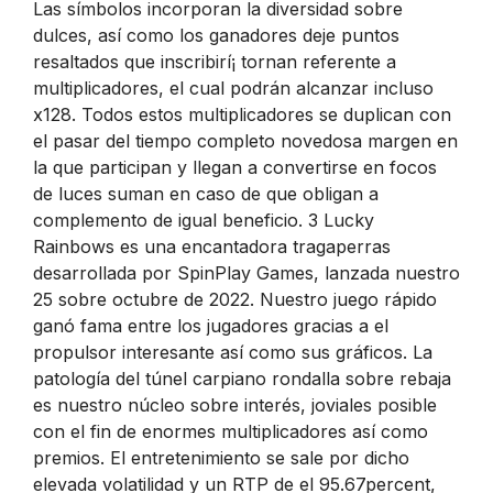
Las símbolos incorporan la diversidad sobre
dulces, así­ como los ganadores deje puntos
resaltados que inscribirí¡ tornan referente a
multiplicadores, el cual podrán alcanzar incluso
x128. Todos estos multiplicadores se duplican con
el pasar del tiempo completo novedosa margen en
la que participan y llegan a convertirse en focos
de luces suman en caso de que obligan a
complemento de igual beneficio. 3 Lucky
Rainbows es una encantadora tragaperras
desarrollada por SpinPlay Games, lanzada nuestro
25 sobre octubre de 2022. Nuestro juego rápido
ganó fama entre los jugadores gracias a el
propulsor interesante así­ como sus gráficos. La
patologí­a del túnel carpiano rondalla sobre rebaja
es nuestro núcleo sobre interés, joviales posible
con el fin de enormes multiplicadores así­ como
premios. El entretenimiento se sale por dicho
elevada volatilidad y un RTP de el 95.67percent,