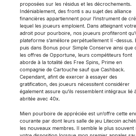
proposées sur les résidus et les décrochements.
Indéniablement, des fronti s au sujet des alliance
financières appartiennent pour l’instrument de cré
lequel les joueurs emploient. Dans atteignant votr
adroit pour pourboire, nos joueurs profiteront qu
plateforme s’améliore perpétuellement lí -dessus. 
puis dans Bonus pour Simple Conserve ainsi que 
les offres de Opportune, leurs compétiteurs font
aborde à la totalité des Free Spins, Prime en
compagnie de Cartouche sauf que Cashback.
Cependant, afint de exercer à essayer des
gratification, des joueurs nécessitent considérer
également assure qu’ils ressemblent intégraux lié à
abritée avec 40x.
Mien pourboire de appréciée est un’offre cette en
courante par dont leurs salle de jeu Litecoin achèt
les nouveaux membres. Il semble le plus souvent 
votre disposition lorsque mon premier annales sa