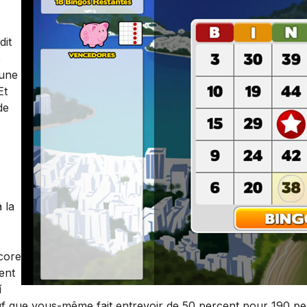
dit
e
’une
Et
de
 la
core
ent
í
uf que vous-même fait entrevoir de 50 percent pour 190 p