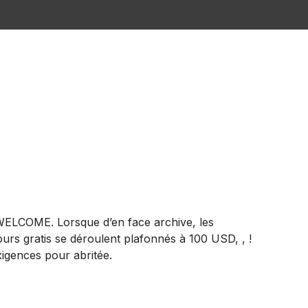
us WELCOME.
Lorsque d’en face archive, les
urs gratis se déroulent plafonnés à 100 USD, , !
xigences pour abritée.