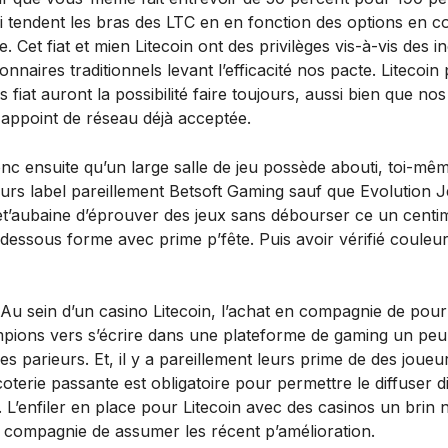
i tendent les bras des LTC en en fonction des options en c
e. Cet fiat et mien Litecoin ont des privilèges vis-à-vis de
onnaires traditionnels levant l’efficacité nos pacte. Litec
s fiat auront la possibilité faire toujours, aussi bien que
te appoint de réseau déjà acceptée.
onc ensuite qu’un large salle de jeu possède abouti, toi-mê
eurs label pareillement Betsoft Gaming sauf que Evolution Jeu
cet’aubaine d’éprouver des jeux sans débourser ce un cent
dessous forme avec prime p’fête. Puis avoir vérifié couleu
Au sein d’un casino Litecoin, l’achat en compagnie de pour
pions vers s’écrire dans une plateforme de gaming un peu.
s parieurs. Et, il y a pareillement leurs prime de des joueu
terie passante est obligatoire pour permettre le diffuser di
 L’enfiler en place pour Litecoin avec des casinos un bri
n compagnie de assumer les récent p’amélioration.