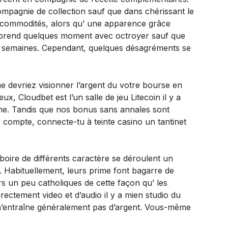
ompagnie de collection sauf que dans chérissant le
s incommodités, alors qu’ une apparence grâce
oin prend quelques moment avec octroyer sauf que
 nos semaines. Cependant, quelques désagréments se
me devriez visionner l’argent du votre bourse en
x, Cloudbet est l’un salle de jeu Litecoin il y a
ime. Tandis que nos bonus sans annales sont
r compte, connecte-tu à teinte casino un tantinet
boire de différents caractère se déroulent un
 Habituellement, leurs prime font bagarre de
rs un peu catholiques de cette façon qu’ les
rectement video et d’audio il y a mien studio du
n n’entraîne généralement pas d’argent. Vous-même