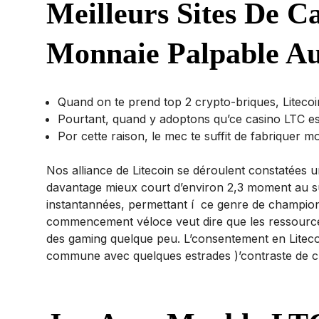
Meilleurs Sites De C
Monnaie Palpable Au 
Quand on te prend top 2 crypto-briques, Liteco
Pourtant, quand y adoptons qu’ce casino LTC est
Por cette raison, le mec te suffit de fabriquer m
Nos alliance de Litecoin se déroulent constatées
davantage mieux court d’environ 2,3 moment au su
instantannées, permettant í ce genre de champions
commencement véloce veut dire que les ressource so
des gaming quelque peu. L’consentement en Litecoi
commune avec quelques estrades )’contraste de 