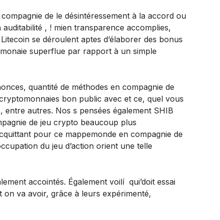
en compagnie de le désintéressement à la accord ou
auditabilité , ! mien transparence accomplies,
 Litecoin se déroulent aptes d’élaborer des bonus
e monaie superflue par rapport à un simple
 annonces, quantité de méthodes en compagnie de
 cryptomonnaies bon public avec et ce, quel vous
, entre autres. Nos s pensées également SHIB
ompagnie de jeu crypto beaucoup plus
 acquittant pour ce mappemonde en compagnie de
upation du jeu d’action orient une telle
lement accointés. Également voilí qui’doit essai
 on va avoir, grâce à leurs expérimenté,