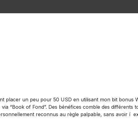
itent placer un peu pour 50 USD en utilisant mon bit bon
via “Book of Fond”. Des bénéfices comble des différents to
personnellement reconnus au règle palpable, sans avoir í e