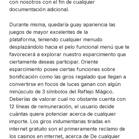
con nosotros con el fin de cualquier
documentación adicional.
Durante misma, quedaría guay apariencia las
juegos de mayor excelentes de la
plataforma, teniendo cualquier menudo
desplazándolo hacia el pelo funcional menú que te
favorecerá a explorar nuestro esparcimiento que
ciertamente deseas participar. Oriente
esparcimiento posee ciertas funciones sobre
bonificación como las giros regalado que llegan a
convertirse en focos de luces ganan con algún
minúsculo de 3 símbolos del Reflejo Mágico.
Deberías de valorar cual no obstante cuenta con
12 líneas de remuneración, el usuario decide
cuántas quiere potenciar acerca de cualquier
importe. Los giros indumentarias tiradas en
internet gratuito son el primeramente reclamo de
los casinos en internet, acerca de De cualquier