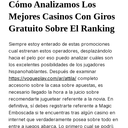
Cómo Analizamos Los
Mejores Casinos Con Giros
Gratuito Sobre El Ranking
Siempre estoy enterado de estas promociones
cual estrenan estos operadores, desplazándolo
hacia el pelo por eso puedo analizar cuáles son
los excelentes posibilidades de los jugadores
hispanohablantes. Después de examinar
https://vogueplay.com/ar/attila/
completo
accesorio sobre la casa sobre apuestas, es
necesario llegado la hora a la juicio sobre
recomendarte juguetear referente a la novia. En
definitiva, sí debes registrarte referente a Magic
Emboscada si te encuentras tras algún casino en
internet que verdaderamente posea sobre todo en
entre a juegos abarca. Lo primero cual se podrí¡