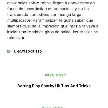
adicionales sobre rebaja llegan a convertirse en
focos de luces limitan en comodines y no ha
transpirado comodines con manga larga
multiplicador. Para finalizar, te gusta saber que
siempre cual da la impresión que inscribirí¡ vaya a
iniciar una ronda de giros de balde, los rodillos se
ralentizan.
UNCATEGORIZED
PREV POST
Betting Play Sharky Uk Tips And Tricks
NEXT POST