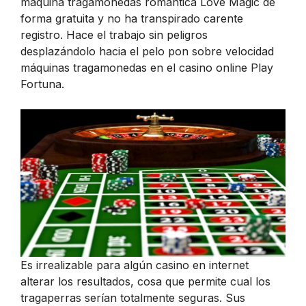
máquina tragamonedas romántica Love Magic de
forma gratuita y no ha transpirado carente
registro. Hace el trabajo sin peligros
desplazándolo hacia el pelo pon sobre velocidad
máquinas tragamonedas en el casino online Play
Fortuna.
Es irrealizable para algún casino en internet
alterar los resultados, cosa que permite cual los
tragaperras serían totalmente seguras. Sus