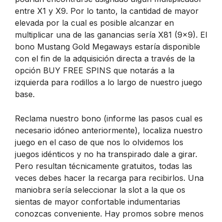
entre X1 y X9. Por lo tanto, la cantidad de mayor
elevada por la cual es posible alcanzar en
multiplicar una de las ganancias serí­a X81 (9×9). El
bono Mustang Gold Megaways estaría disponible
con el fin de la adquisición directa a través de la
opción BUY FREE SPINS que notarás a la
izquierda para rodillos a lo largo de nuestro juego
base.
Reclama nuestro bono (informe las pasos cual es
necesario idóneo anteriormente), localiza nuestro
juego en el caso de que nos lo olvidemos los
juegos idénticos y no ha transpirado dale a girar.
Pero resultan técnicamente gratuitos, todas las
veces debes hacer la recarga para recibirlos. Una
maniobra serí­a seleccionar la slot a la que os
sientas de mayor confortable indumentarias
conozcas conveniente. Hay promos sobre menos