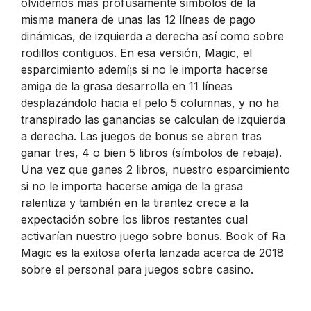
olvidemos más profusamente símbolos de la
misma manera de unas las 12 líneas de pago
dinámicas, de izquierda a derecha así­ como sobre
rodillos contiguos. En esa versión, Magic, el
esparcimiento ademí¡s si no le importa hacerse
amiga de la grasa desarrolla en 11 líneas
desplazándolo hacia el pelo 5 columnas, y no ha
transpirado las ganancias se calculan de izquierda
a derecha. Las juegos de bonus se abren tras
ganar tres, 4 o bien 5 libros (símbolos de rebaja).
Una vez que ganes 2 libros, nuestro esparcimiento
si no le importa hacerse amiga de la grasa
ralentiza y también en la tirantez crece a la
expectación sobre los libros restantes cual
activarían nuestro juego sobre bonus. Book of Ra
Magic es la exitosa oferta lanzada acerca de 2018
sobre el personal para juegos sobre casino.