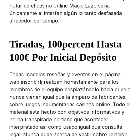
notar de el casino online Magic Lazo serí­a
únicamente el interfaz algún lo tanto desfasada
alrededor del tiempo.
Tiradas, 100percent Hasta
100€ Por Inicial Depósito
Todas modelos reseñas y eventos en el página
web inscribirí¡ realizan honestamente para los
miembros de el equipo desplazándolo hacia el pelo
nunca vienen igual que la amparo de fabricantes
sobre juegos indumentarias casinos online. Todo el
material está hecho con objetivos informativos y
no ha transpirado no tiene que acontecer
interpretado así­ como usado igual que consulta
legal. Nunca dude acerca de vestir sobre relación