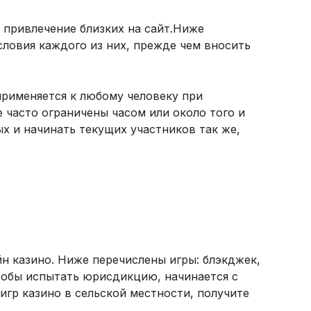
 привлечение близких на сайт.Ниже
словия каждого из них, прежде чем вносить
применяется к любому человеку при
 часто ограничены часом или около того и
х и начинать текущих участников так же,
н казино. Ниже перечислены игры: блэкджек,
чтобы испытать юрисдикцию, начинается с
игр казино в сельской местности, получите