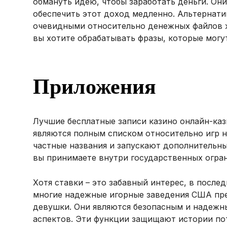
обмануть идею, чтобы заработать деньги. Он
обеспечить этот доход медленно. Альтернати
очевидными относительно денежных файлов ж
вы хотите обрабатывать фразы, которые могу
Приложения
Лучшие бесплатные записи казино онлайн-каз
являются полным списком относительно игр н
частные названия и запускают дополнительны
вы принимаете внутри государственных огра
Хотя ставки – это забавный интерес, в после
многие надежные игорные заведения США пре
девушки. Они являются безопасным и надежным
аспектов. Эти функции защищают истории пот