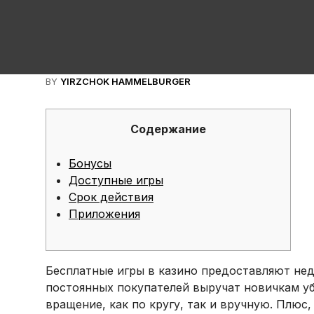
BY
YIRZCHOK HAMMELBURGER
Содержание
Бонусы
Доступные игры
Срок действия
Приложения
Бесплатные игры в казино предоставляют нед
постоянных покупателей выручат новичкам убе
вращение, как по кругу, так и вручную.
Плюс,