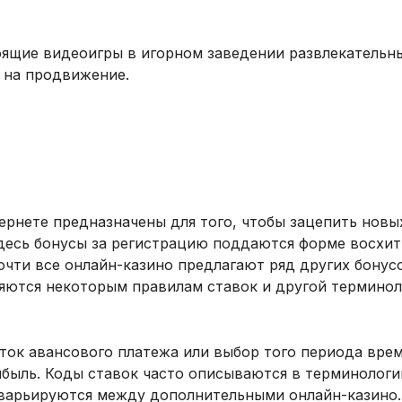
оящие видеоигры в игорном заведении развлекательные
 на продвижение.
рнете предназначены для того, чтобы зацепить новых
десь бонусы за регистрацию поддаются форме восхит
чти все онлайн-казино предлагают ряд других бонус
яются некоторым правилам ставок и другой терминоло
к авансового платежа или выбор того периода време
быль. Коды ставок часто описываются в терминологии
о варьируются между дополнительными онлайн-казино.