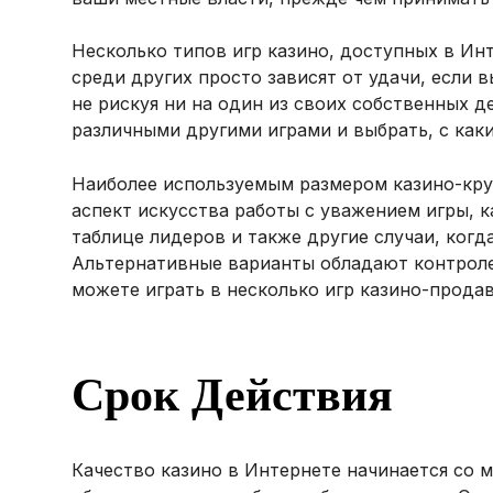
Несколько типов игр казино, доступных в Ин
среди других просто зависят от удачи, если 
не рискуя ни на один из своих собственных де
различными другими играми и выбрать, с как
Наиболее используемым размером казино-кру
аспект искусства работы с уважением игры, к
таблице лидеров и также другие случаи, когд
Альтернативные варианты обладают контролем
можете играть в несколько игр казино-прода
Срок Действия
Качество казино в Интернете начинается со м