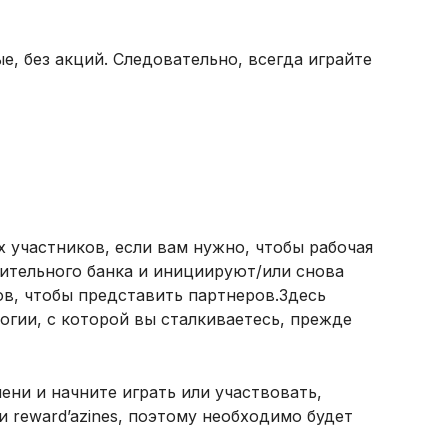
, без акций. Следовательно, всегда играйте
 участников, если вам нужно, чтобы рабочая
ительного банка и инициируют/или снова
ов, чтобы представить партнеров.Здесь
гии, с которой вы сталкиваетесь, прежде
ни и начните играть или участвовать,
 reward’azines, поэтому необходимо будет