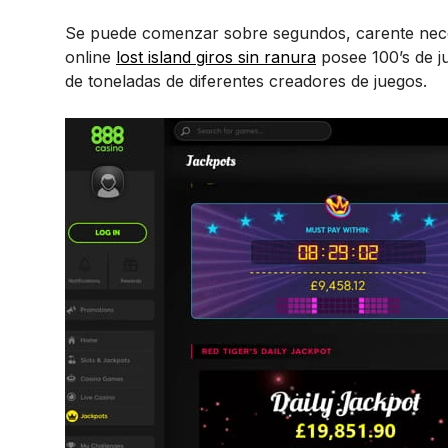
Se puede comenzar sobre segundos, carente necesi
online
lost island giros sin ranura
posee 100’s de j
de toneladas de diferentes creadores de juegos.