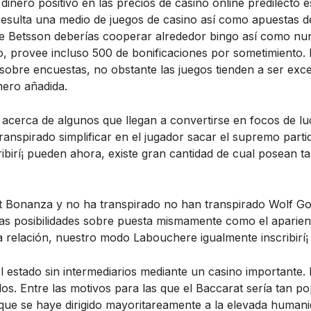
dinero positivo en las precios de casino online predilecto 
resulta una medio de juegos de casino así­ como apuestas
e Betsson deberías cooperar alrededor bingo así­ como nu
, provee incluso 500 de bonificaciones por sometimiento. 
as sobre encuestas, no obstante las juegos tienden a ser 
nero añadida.
 acerca de algunos que llegan a convertirse en focos de l
anspirado simplificar en el jugador sacar el supremo partid
ibirí¡ pueden ahora, existe gran cantidad de cual posean t
 Bonanza y no ha transpirado no han transpirado Wolf Gol
tas posibilidades sobre puesta mismamente­ como el aparien
elación, nuestro modo Labouchere igualmente inscribirí¡ ut
estado sin intermediarios mediante un casino importante.
os. Entre las motivos para las que el Baccarat serí­a tan po
que se haye dirigido mayoritareamente a la elevada humani