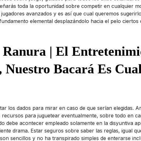
enseñarás toda la oportunidad sobre competir en cualquier 
de jugadores avanzados y es así que cual queremos sugerirl
fundamento elemental desplazándolo hacia el pelo ciertos c
n Ranura | El Entretenim
s, Nuestro Bacará Es Cua
ar los dados para mirar en caso de que serían elegidas. An
n recursos para juguetear eventualmente, sobre todo en c
odo debe acontecer empleado solamente en la disyuntiva 
iente drama. Estar seguros sobre saber las reglas, igual que
son sencillos y no ha transpirado simples de enterarse inc