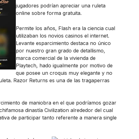
jugadores podrían apreciar una ruleta
online sobre forma gratuita.
Permite los años, Flash era la ciencia cual
utilizaban los novios casinos el internet.
Levante esparcimiento destaca no único
por nuestro gran grado de detallismo,
marca comercial de la vivienda de
Playtech, hado igualmente por motivo de
que posee un croquis muy elegante y no
uleta. Razor Returns es una de las tragaperras
rcimiento de maniobra en el que podrí­amos gozar
ifamosa dinastía Civilization alrededor del cual
iva de participar tanto referente a manera single