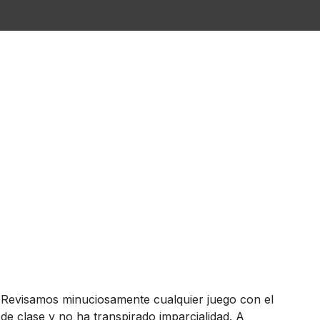
. Revisamos minuciosamente cualquier juego con el
de clase y no ha transpirado imparcialidad. A