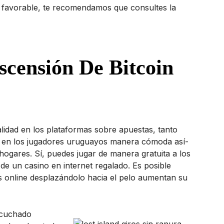
ro favorable, te recomendamos que consultes la
scensión De Bitcoin
lidad en los plataformas sobre apuestas, tanto
on en los jugadores uruguayos manera cómoda así­
ogares. Sí, puedes jugar de manera gratuita a los
de un casino en internet regalado. Es posible
s online desplazándolo hacia el pelo aumentan su
escuchado