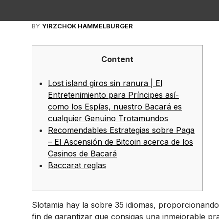
BY
YIRZCHOK HAMMELBURGER
Content
Lost island giros sin ranura | El
Entretenimiento para Príncipes así­
como los Espías, nuestro Bacará es
cualquier Genuino Trotamundos
Recomendables Estrategias sobre Paga
– El Ascensión de Bitcoin acerca de los
Casinos de Bacará
Baccarat reglas
Slotamia hay la sobre 35 idiomas, proporcionando
fin de garantizar que consigas una inmejorable pra