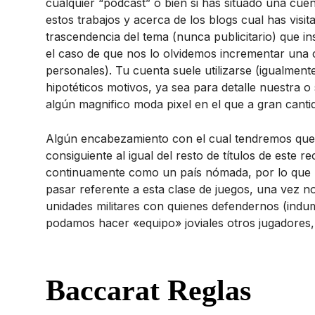
cualquier “pódcast” o bien si has situado una cu
estos trabajos y acerca de los blogs cual has visit
trascendencia del tema (nunca publicitario) que ins
el caso de que nos lo olvidemos incrementar una c
personales). Tu cuenta suele utilizarse (igualment
hipotéticos motivos, ya sea para detalle nuestra 
algún magnifico moda pixel en el que a gran cantida
Algún encabezamiento con el cual tendremos que m
consiguiente al igual del resto de títulos de est
continuamente como un país nómada, por lo que no
pasar referente a esta clase de juegos, una vez 
unidades militares con quienes defendernos (indum
podamos hacer «equipo» joviales otros jugadores
Baccarat Reglas