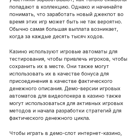
попадают в коллекцию. Однако и начинайте
понимать, что заработать новый джекпот во
время этих игр может быть не так вероятно.
Обычно самая большая выплата возникает,
когда за каждые десять тысяч ходов.
Казино используют игровые автоматы для
тестирования, чтобы привлечь игроков, чтобы
сохранить их в месте. Они также могут
использовать их в качестве бонуса для
присоединения в качестве фактического
денежного описания. Демо-версии игровых
автоматов для видеопокера в казино также
могут использоваться для активных игровых
методов и начала разработки стратегий для
фактического денежного цикла.
Чтобы играть в демо-слот интернет-казино,