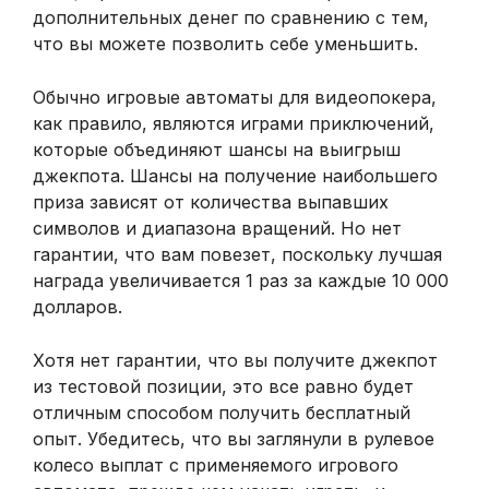
дополнительных денег по сравнению с тем,
что вы можете позволить себе уменьшить.
Обычно игровые автоматы для видеопокера,
как правило, являются играми приключений,
которые объединяют шансы на выигрыш
джекпота. Шансы на получение наибольшего
приза зависят от количества выпавших
символов и диапазона вращений. Но нет
гарантии, что вам повезет, поскольку лучшая
награда увеличивается 1 раз за каждые 10 000
долларов.
Хотя нет гарантии, что вы получите джекпот
из тестовой позиции, это все равно будет
отличным способом получить бесплатный
опыт. Убедитесь, что вы заглянули в рулевое
колесо выплат с применяемого игрового