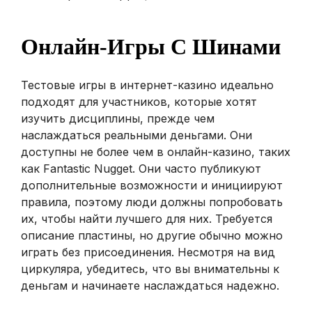
Онлайн-Игры С Шинами
Тестовые игры в интернет-казино идеально
подходят для участников, которые хотят
изучить дисциплины, прежде чем
наслаждаться реальными деньгами. Они
доступны не более чем в онлайн-казино, таких
как Fantastic Nugget. Они часто публикуют
дополнительные возможности и инициируют
правила, поэтому люди должны попробовать
их, чтобы найти лучшего для них. Требуется
описание пластины, но другие обычно можно
играть без присоединения. Несмотря на вид
циркуляра, убедитесь, что вы внимательны к
деньгам и начинаете наслаждаться надежно.