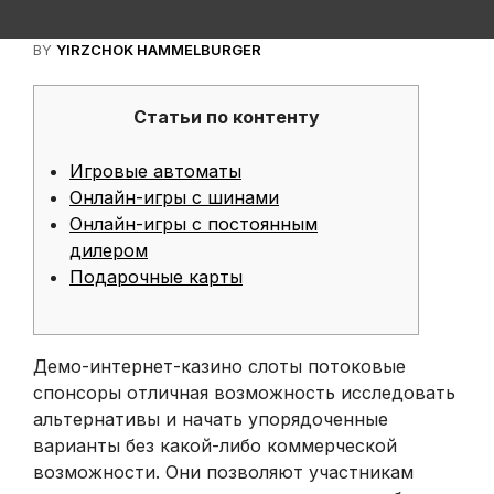
BY
YIRZCHOK HAMMELBURGER
Статьи по контенту
Игровые автоматы
Онлайн-игры с шинами
Онлайн-игры с постоянным
дилером
Подарочные карты
Демо-интернет-казино слоты потоковые
спонсоры отличная возможность исследовать
альтернативы и начать упорядоченные
варианты без какой-либо коммерческой
возможности. Они позволяют участникам