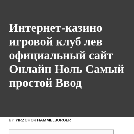
Интернет-казино
игровой клуб лев
официальный сайт
Онлайн Ноль Самый
простой Ввод
BY
YIRZCHOK HAMMELBURGER