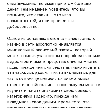
онлайн-казино, не имея при этом больших
денег. Тем не менее, убедитесь, что вы
помните, что ставки — это игра
возможностей, и они проводятся
добросовестно.
Одной из основных выгод для электронного
казино в сети абсолютно не является
минимальный авансовый платеж, который
может помочь участникам попробовать новые
видеоигры и иметь представление на многие
годы, прежде чем они решат активно играть в
эти законные деньги. Почти все занятые для
тех, кто вообще новичок на новом рынке
ставок в онлайн-казино, поскольку вы можете
изучить и начать знакомить свою семью с
категориями видеоигр, прежде чем
вкладывать свои деньги. Кроме того, это
помогает управлять пособием для девочек,