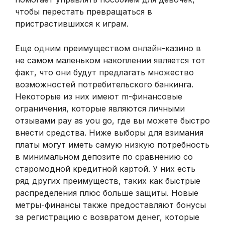
чтобы перестать превращаться в
пристрастившихся к играм.
Еще одним преимуществом онлайн-казино в
не самом маленьком накоплении является тот
факт, что они будут предлагать множество
возможностей потребительского банкинга.
Некоторые из них имеют m-финансовые
ограничения, которые являются личными
отзывами pay as you go, где вы можете быстро
внести средства. Ниже выборы для взимания
платы могут иметь самую низкую потребность
в минимальном депозите по сравнению со
старомодной кредитной картой. У них есть
ряд других преимуществ, таких как быстрые
распределения плюс больше защиты. Новые
метры-финансы также предоставляют бонусы
за регистрацию с возвратом денег, которые