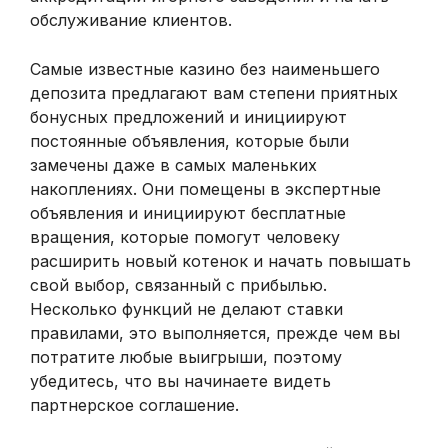
обслуживание клиентов.
Самые известные казино без наименьшего
депозита предлагают вам степени приятных
бонусных предложений и инициируют
постоянные объявления, которые были
замечены даже в самых маленьких
накоплениях. Они помещены в экспертные
объявления и инициируют бесплатные
вращения, которые помогут человеку
расширить новый котенок и начать повышать
свой выбор, связанный с прибылью.
Несколько функций не делают ставки
правилами, это выполняется, прежде чем вы
потратите любые выигрыши, поэтому
убедитесь, что вы начинаете видеть
партнерское соглашение.