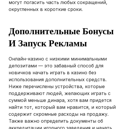
могут погасить часть любых сокращений,
округленных в короткие сроки.
Дополнительные Бонусы
И Запуск Рекламы
Онлайн-казино с низкими минимальными
депозитами — это забавный способ для
новичков начать играть в казино без
использования дополнительных средств.
Ниже перечислены устройства, которые
поддерживают людей, желающих играть с
суммой меньше динара, хотя вам придется
найти тот, который вам нравится, и который
содержит скромные расходы на продажу.
Также важно определить документы об
аккредитации игорного заведения и начать