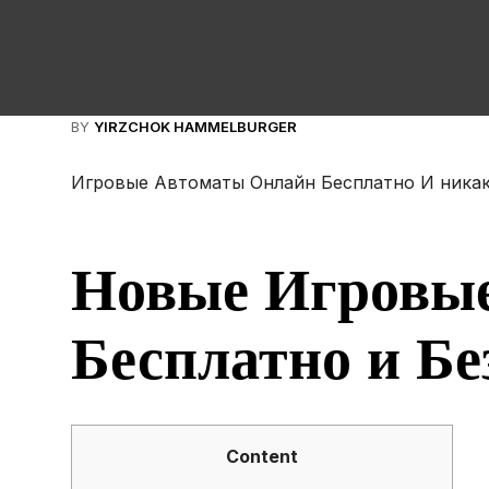
BY
YIRZCHOK HAMMELBURGER
Игровые Автоматы Онлайн Бесплатно И ника
Новые Игровые
Бесплатно и Бе
Content