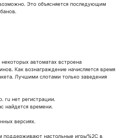
возможно. Это объясняется последующим
банов.
В некоторых автоматах встроена
инов. Как вознаграждение начисляется время
акета. Лучшими слотами только заведения
. ru нет регистрации.
с найдется времени.
нных версиях.
им поддерживают настольные игры%2C в