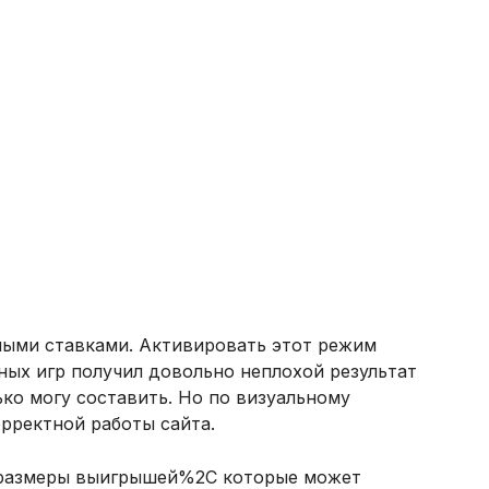
ными ставками. Активировать этот режим
ных игр получил довольно неплохой результат
ко могу составить. Но по визуальному
орректной работы сайта.
“а размеры выигрышей%2C которые может