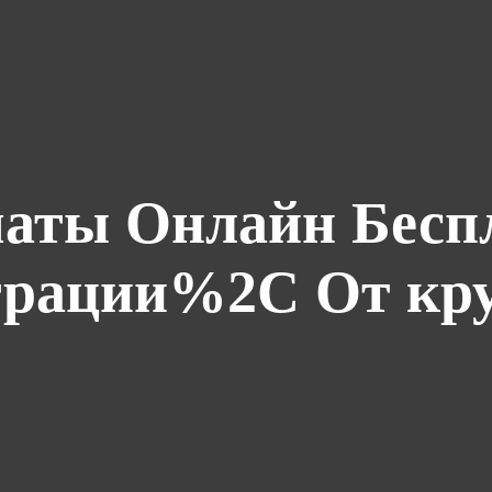
аты Онлайн Бесп
страции%2C От кр