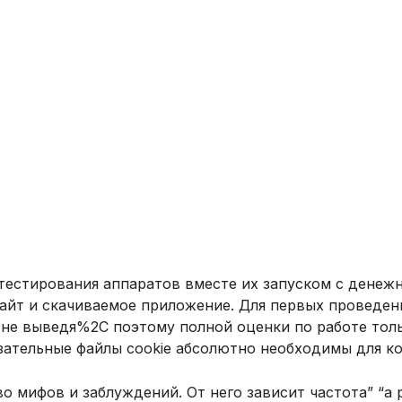
тестирования аппаратов вместе их запуском с денеж
айт и скачиваемое приложение. Для первых проведен
е не выведя%2C поэтому полной оценки по работе толь
язательные файлы cookie абсолютно необходимы для к
во мифов и заблуждений. От него зависит частота” 