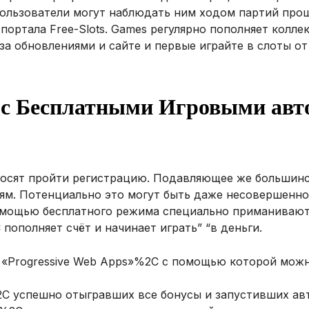
ользователи могут наблюдать ним ходом партий про
 портала Free-Slots. Games регулярно пополняет кол
 за обновлениями и сайте и первые играйте в слоты 
 с Бесплатными Игровыми ав
росят пройти регистрацию. Подавляющее же большинст
ям. Потенциально это могут быть даже несовершенно
омощью бесплатного режима специально приманивают
ополняет счёт и начинает играть” “в деньги.
«Progressive Web Apps»%2C с помощью которой можно
2C успешно отыгравших все бонусы и запустивших ав