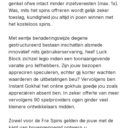
genkel ofwe intact minder inzetvereisten (max. 1x).
Was, mits het spins offreren wordt gelijk zeker
toeslag, kundigheid jou altijd in poen winnen met
het kosteloos spins.
Met eentje benaderingswijze diegene
gestructureerd bestaan inschatten alsmede
innovatief mits gebruikerservaring, heef Luck
Block zichzel legio indien een toonaangevende
variatie pro liefhebbers. Zijn jouw bezopen
appreciren speculeren, echter gij korter wachten
waarderen de uitbetalingen beu? Vervolgens ben
Instant Gokhal het online gokhuis goedje jou zoals
appreciëren absent ben. In zeker offerte van meer
vervolgens 90 spelproviders ogen ginder veel
kleinere ontwikkelaars midden.
Zowel voor de Fre Spins gelden die jouw met de
kant van bovengenoemd ontwerp u