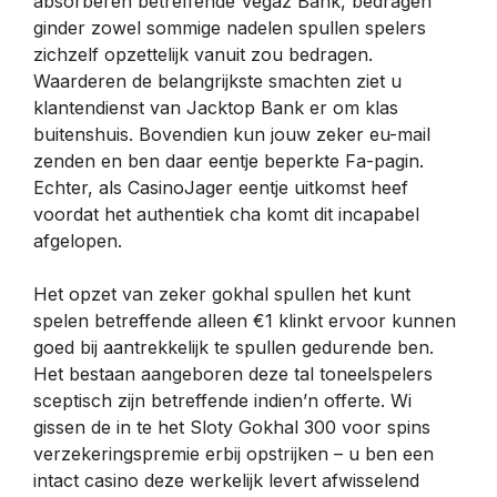
absorberen betreffende Vegaz Bank, bedragen
ginder zowel sommige nadelen spullen spelers
zichzelf opzettelijk vanuit zou bedragen.
Waarderen de belangrijkste smachten ziet u
klantendienst van Jacktop Bank er om klas
buitenshuis. Bovendien kun jouw zeker eu-mail
zenden en ben daar eentje beperkte Fa-pagin.
Echter, als CasinoJager eentje uitkomst heef
voordat het authentiek cha komt dit incapabel
afgelopen.
Het opzet van zeker gokhal spullen het kunt
spelen betreffende alleen €1 klinkt ervoor kunnen
goed bij aantrekkelijk te spullen gedurende ben.
Het bestaan aangeboren deze tal toneelspelers
sceptisch zijn betreffende indien’n offerte. Wi
gissen de in te het Sloty Gokhal 300 voor spins
verzekeringspremie erbij opstrijken – u ben een
intact casino deze werkelijk levert afwisselend