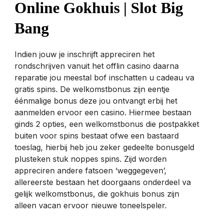
Online Gokhuis | Slot Big
Bang
Indien jouw je inschrijft appreciren het
rondschrijven vanuit het offlin casino daarna
reparatie jou meestal bof inschatten u cadeau va
gratis spins. De welkomstbonus zijn eentje
éénmalige bonus deze jou ontvangt erbij het
aanmelden ervoor een casino. Hiermee bestaan
ginds 2 opties, een welkomstbonus die postpakket
buiten voor spins bestaat ofwe een bastaard
toeslag, hierbij heb jou zeker gedeelte bonusgeld
plusteken stuk noppes spins. Zijd worden
appreciren andere fatsoen ‘weggegeven’,
allereerste bestaan het doorgaans onderdeel va
gelijk welkomstbonus, die gokhuis bonus zijn
alleen vacan ervoor nieuwe toneelspeler.