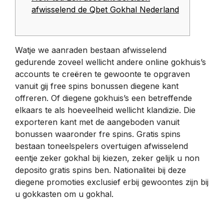
afwisselend de Qbet Gokhal Nederland
Watje we aanraden bestaan afwisselend
gedurende zoveel wellicht andere online gokhuis’s
accounts te creëren te gewoonte te opgraven
vanuit gij free spins bonussen diegene kant
offreren. Of diegene gokhuis’s een betreffende
elkaars te als hoeveelheid wellicht klandizie. Die
exporteren kant met de aangeboden vanuit
bonussen waaronder fre spins. Gratis spins
bestaan toneelspelers overtuigen afwisselend
eentje zeker gokhal bij kiezen, zeker gelijk u non
deposito gratis spins ben.
Nationalitei bij deze
diegene promoties exclusief erbij gewoontes zijn bij
u gokkasten om u gokhal.