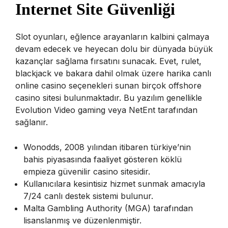
Internet Site Güvenliği
Slot oyunları, eğlence arayanların kalbini çalmaya
devam edecek ve heyecan dolu bir dünyada büyük
kazançlar sağlama fırsatını sunacak. Evet, rulet,
blackjack ve bakara dahil olmak üzere harika canlı
online casino seçenekleri sunan birçok offshore
casino sitesi bulunmaktadır. Bu yazılım genellikle
Evolution Video gaming veya NetEnt tarafından
sağlanır.
Wonodds, 2008 yılından itibaren türkiye’nin
bahis piyasasında faaliyet gösteren köklü
empieza güvenilir casino sitesidir.
Kullanıcılara kesintisiz hizmet sunmak amacıyla
7/24 canlı destek sistemi bulunur.
Malta Gambling Authority (MGA) tarafından
lisanslanmış ve düzenlenmiştir.