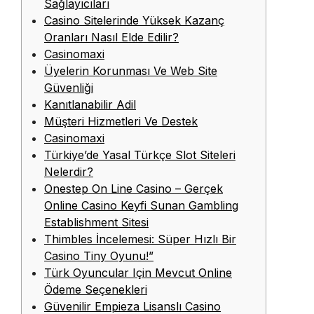
Sağlayıcıları
Casino Sitelerinde Yüksek Kazanç
Oranları Nasıl Elde Edilir?
Casinomaxi
Üyelerin Korunması Ve Web Site
Güvenliği
Kanıtlanabilir Adil
Müşteri Hizmetleri Ve Destek
Casinomaxi
Türkiye’de Yasal Türkçe Slot Siteleri
Nelerdir?
Onestep On Line Casino – Gerçek
Online Casino Keyfi Sunan Gambling
Establishment Sitesi
Thimbles İncelemesi: Süper Hızlı Bir
Casino Tiny Oyunu!”
Türk Oyuncular Için Mevcut Online
Ödeme Seçenekleri
Güvenilir Empieza Lisanslı Casino