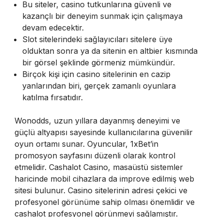
Bu siteler, casino tutkunlarına güvenli ve
kazançlı bir deneyim sunmak için çalışmaya
devam edecektir.
Slot sitelerindeki sağlayıcıları sitelere üye
olduktan sonra ya da sitenin en altbier kısmında
bir görsel şeklinde görmeniz mümkündür.
Birçok kişi için casino sitelerinin en cazip
yanlarından biri, gerçek zamanlı oyunlara
katılma fırsatıdır.
Wonodds, uzun yıllara dayanmış deneyimi ve
güçlü altyapısı sayesinde kullanıcılarına güvenilir
oyun ortamı sunar. Oyuncular, 1xBet’in
promosyon sayfasını düzenli olarak kontrol
etmelidir. Cashalot Casino, masaüstü sistemler
haricinde mobil cihazlara da improve edilmiş web
sitesi bulunur. Casino sitelerinin adresi çekici ve
profesyonel görünüme sahip olması önemlidir ve
cashalot profesyonel görünmeyi sağlamıştır.