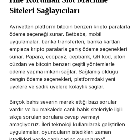
Siteleri Sağlayıcıları
Ayriyetten platform bitcoin benzeri kripto paralarla
ödeme seçeneği sunar. Betbaba, mobil
uygulamalar, banka transferleri, banka kartları
empieza kripto paralarla geniş ödeme seçenekleri
sunar. Papara, ecopayz, cepbank, QR kod, jeton
cüzdan ve bitcoin benzeri çeşitli yöntemlerle
ödeme yapma imkanı sağlar. Sağlamış olduğu
zengin ödeme seçenekleri, platformdaki yeni
üyelere ve sadık üyelere kolaylık sağlar.
Birçok bahis severin merak ettiği bazı sorular
vardır ve bu makalede canlı bahis siteleriyle ilgili
sıkça sorulan sorulara cevap vermeyi
amaçlıyoruz. İleri teknoloji kullanılarak geliştirilen
uygulamalar, oyuncuların istedikleri zaman
istedikleri yerde canlı casino oyunlarına”