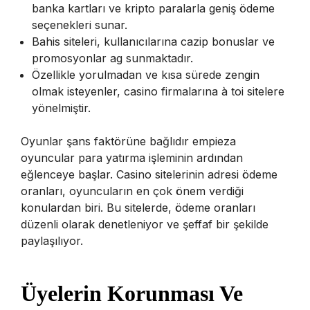
banka kartları ve kripto paralarla geniş ödeme
seçenekleri sunar.
Bahis siteleri, kullanıcılarına cazip bonuslar ve
promosyonlar ag sunmaktadır.
Özellikle yorulmadan ve kısa sürede zengin
olmak isteyenler, casino firmalarına à toi sitelere
yönelmiştir.
Oyunlar şans faktörüne bağlıdır empieza
oyuncular para yatırma işleminin ardından
eğlenceye başlar. Casino sitelerinin adresi ödeme
oranları, oyuncuların en çok önem verdiği
konulardan biri. Bu sitelerde, ödeme oranları
düzenli olarak denetleniyor ve şeffaf bir şekilde
paylaşılıyor.
Üyelerin Korunması Ve