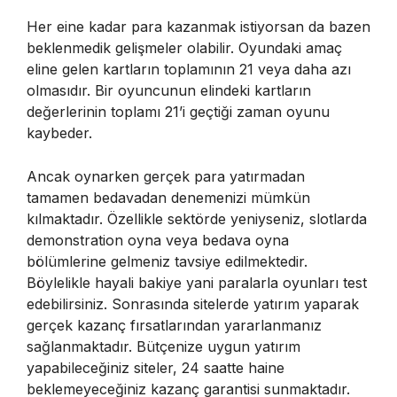
Her eine kadar para kazanmak istiyorsan da bazen
beklenmedik gelişmeler olabilir. Oyundaki amaç
eline gelen kartların toplamının 21 veya daha azı
olmasıdır. Bir oyuncunun elindeki kartların
değerlerinin toplamı 21’i geçtiği zaman oyunu
kaybeder.
Ancak oynarken gerçek para yatırmadan
tamamen bedavadan denemenizi mümkün
kılmaktadır. Özellikle sektörde yeniyseniz, slotlarda
demonstration oyna veya bedava oyna
bölümlerine gelmeniz tavsiye edilmektedir.
Böylelikle hayali bakiye yani paralarla oyunları test
edebilirsiniz. Sonrasında sitelerde yatırım yaparak
gerçek kazanç fırsatlarından yararlanmanız
sağlanmaktadır. Bütçenize uygun yatırım
yapabileceğiniz siteler, 24 saatte haine
beklemeyeceğiniz kazanç garantisi sunmaktadır.