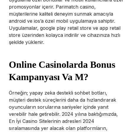
promosyonlar içerir. Parimatch casino,
müşterilerine kaliteli deneyim sunmak amacıyla
android ve ios’a özel mobil uygulamaya sahiptir.
Uygulamalar, google play retail store ve app retail
store üzerinden kolayca indirilir ve cihazınıza hızlı
şekilde yüklenir.
Online Casinolarda Bonus
Kampanyası Va M?
Örneğin; yapay zeka destekli sohbet botları,
müşteri destek süreçlerini daha da hızlandırarak
oyuncuların sorularına saniyeler içinde yanıt
verebilir hale getirebilir. 2024 yılına baktığımızda,
En İyi Casino Sitelerinin adresleri 2024
sıralamasında yer alacak olan platformların,