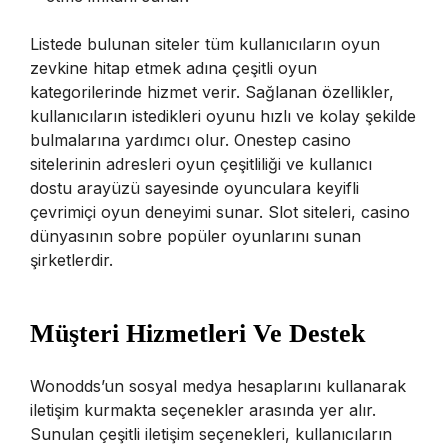
Listede bulunan siteler tüm kullanıcıların oyun
zevkine hitap etmek adına çeşitli oyun
kategorilerinde hizmet verir. Sağlanan özellikler,
kullanıcıların istedikleri oyunu hızlı ve kolay şekilde
bulmalarına yardımcı olur. Onestep casino
sitelerinin adresleri oyun çeşitliliği ve kullanıcı
dostu arayüzü sayesinde oyunculara keyifli
çevrimiçi oyun deneyimi sunar. Slot siteleri, casino
dünyasının sobre popüler oyunlarını sunan
şirketlerdir.
Müşteri Hizmetleri Ve Destek
Wonodds’un sosyal medya hesaplarını kullanarak
iletişim kurmakta seçenekler arasında yer alır.
Sunulan çeşitli iletişim seçenekleri, kullanıcıların