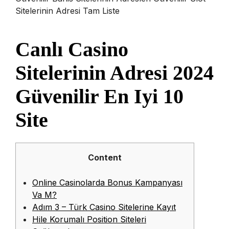
Sitelerinin Adresi Tam Liste
Canlı Casino
Sitelerinin Adresi 2024
Güvenilir En Iyi 10
Site
Content
Online Casinolarda Bonus Kampanyası
Va M?
Adım 3 – Türk Casino Sitelerine Kayıt
Hile Korumalı Position Siteleri