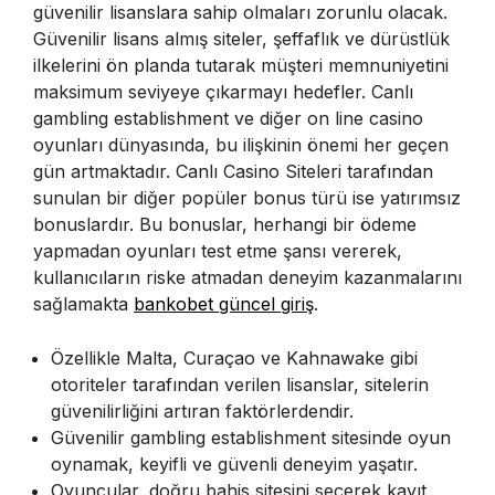
güvenilir lisanslara sahip olmaları zorunlu olacak.
Güvenilir lisans almış siteler, şeffaflık ve dürüstlük
ilkelerini ön planda tutarak müşteri memnuniyetini
maksimum seviyeye çıkarmayı hedefler. Canlı
gambling establishment ve diğer on line casino
oyunları dünyasında, bu ilişkinin önemi her geçen
gün artmaktadır. Canlı Casino Siteleri tarafından
sunulan bir diğer popüler bonus türü ise yatırımsız
bonuslardır. Bu bonuslar, herhangi bir ödeme
yapmadan oyunları test etme şansı vererek,
kullanıcıların riske atmadan deneyim kazanmalarını
sağlamakta
bankobet güncel giriş
.
Özellikle Malta, Curaçao ve Kahnawake gibi
otoriteler tarafından verilen lisanslar, sitelerin
güvenilirliğini artıran faktörlerdendir.
Güvenilir gambling establishment sitesinde oyun
oynamak, keyifli ve güvenli deneyim yaşatır.
Oyuncular, doğru bahis sitesini seçerek kayıt