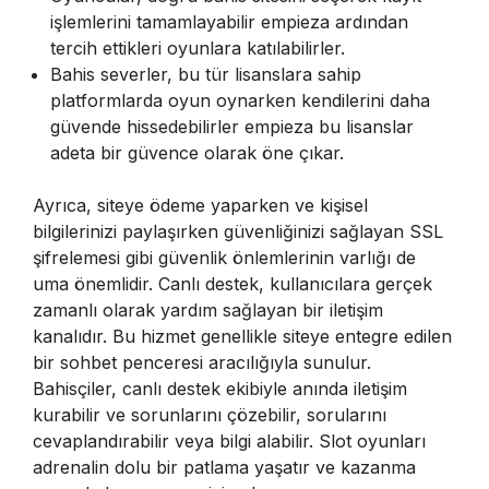
işlemlerini tamamlayabilir empieza ardından
tercih ettikleri oyunlara katılabilirler.
Bahis severler, bu tür lisanslara sahip
platformlarda oyun oynarken kendilerini daha
güvende hissedebilirler empieza bu lisanslar
adeta bir güvence olarak öne çıkar.
Ayrıca, siteye ödeme yaparken ve kişisel
bilgilerinizi paylaşırken güvenliğinizi sağlayan SSL
şifrelemesi gibi güvenlik önlemlerinin varlığı de
uma önemlidir. Canlı destek, kullanıcılara gerçek
zamanlı olarak yardım sağlayan bir iletişim
kanalıdır. Bu hizmet genellikle siteye entegre edilen
bir sohbet penceresi aracılığıyla sunulur.
Bahisçiler, canlı destek ekibiyle anında iletişim
kurabilir ve sorunlarını çözebilir, sorularını
cevaplandırabilir veya bilgi alabilir. Slot oyunları
adrenalin dolu bir patlama yaşatır ve kazanma