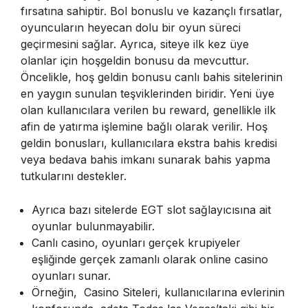
fırsatına sahiptir. Bol bonuslu ve kazançlı fırsatlar,
oyuncuların heyecan dolu bir oyun süreci
geçirmesini sağlar. Ayrıca, siteye ilk kez üye
olanlar için hoşgeldin bonusu da mevcuttur.
Öncelikle, hoş geldin bonusu canlı bahis sitelerinin
en yaygın sunulan teşviklerinden biridir. Yeni üye
olan kullanıcılara verilen bu reward, genellikle ilk
afin de yatırma işlemine bağlı olarak verilir. Hoş
geldin bonusları, kullanıcılara ekstra bahis kredisi
veya bedava bahis imkanı sunarak bahis yapma
tutkularını destekler.
Ayrıca bazı sitelerde EGT slot sağlayıcısına ait
oyunlar bulunmayabilir.
Canlı casino, oyunları gerçek krupiyeler
eşliğinde gerçek zamanlı olarak online casino
oyunları sunar.
Örneğin, Casino Siteleri, kullanıcılarına evlerinin