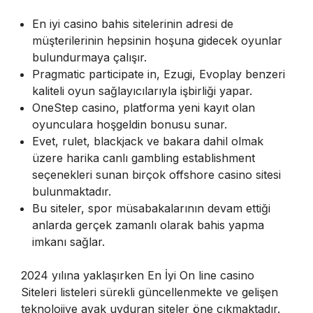
En iyi casino bahis sitelerinin adresi de
müşterilerinin hepsinin hoşuna gidecek oyunlar
bulundurmaya çalışır.
Pragmatic participate in, Ezugi, Evoplay benzeri
kaliteli oyun sağlayıcılarıyla işbirliği yapar.
OneStep casino, platforma yeni kayıt olan
oyunculara hoşgeldin bonusu sunar.
Evet, rulet, blackjack ve bakara dahil olmak
üzere harika canlı gambling establishment
seçenekleri sunan birçok offshore casino sitesi
bulunmaktadır.
Bu siteler, spor müsabakalarının devam ettiği
anlarda gerçek zamanlı olarak bahis yapma
imkanı sağlar.
2024 yılına yaklaşırken En İyi On line casino
Siteleri listeleri sürekli güncellenmekte ve gelişen
teknolojiye ayak uyduran siteler öne çıkmaktadır.