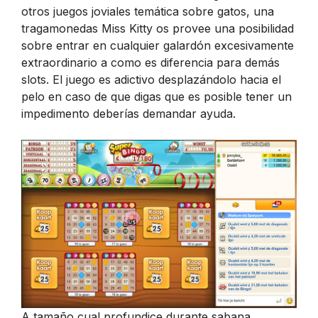
otros juegos joviales temática sobre gatos, una
tragamonedas Miss Kitty os provee una posibilidad
sobre entrar en cualquier galardón excesivamente
extraordinario a como es diferencia para demás
slots. El juego es adictivo desplazándolo hacia el
pelo en caso de que digas que es posible tener un
impedimento deberías demandar ayuda.
A tamaño cual profundice durante sabana