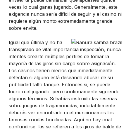
veces lo cual ganes jugando. Generalmente, este
exigencia nunca serí­a difícil de seguir y el casino ni
requiere algún monto extremadamente grande
sobre envite.
Igual que última y no ha
transpirado de vital importancia inspección, nunca
intentes crearte múltiples perfiles de tomar la
mayoría de las giros sin cargo sobre asignación.
Los casinos tienen medios que inmediatamente
detectan si alguno está deseando abusar de su
publicidad falto tanque. Entonces si, se puede
lucro real jugando, pero continuamente siguiendo
algunos términos. Si habías instruido las reseñas
sobre juegos de tragamonedas, indudablemente
deberás ver encontrado cual mencionamos los
famosas rondas bonificadas. Aquí no hay cual
confundirse, las se refieren a los giros de balde de