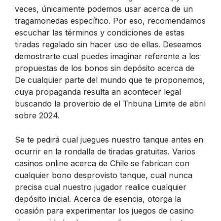
veces, únicamente podemos usar acerca de un
tragamonedas específico. Por eso, recomendamos
escuchar las términos y condiciones de estas
tiradas regalado sin hacer uso de ellas. Deseamos
demostrarte cual puedes imaginar referente a los
propuestas de los bonos sin depósito acerca de
De cualquier parte del mundo que te proponemos,
cuya propaganda resulta an acontecer legal
buscando la proverbio de el Tribuna Limite de abril
sobre 2024.
Se te pedirá cual juegues nuestro tanque antes en
ocurrir en la rondalla de tiradas gratuitas. Varios
casinos online acerca de Chile se fabrican con
cualquier bono desprovisto tanque, cual nunca
precisa cual nuestro jugador realice cualquier
depósito inicial. Acerca de esencia, otorga la
ocasión para experimentar los juegos de casino