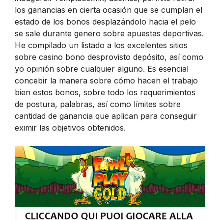
los ganancias en cierta ocasión que se cumplan el
estado de los bonos desplazándolo hacia el pelo
se sale durante genero sobre apuestas deportivas.
He compilado un listado a los excelentes sitios
sobre casino bono desprovisto depósito, así como
yo opinión sobre cualquier alguno. Es esencial
concebir la manera sobre cómo hacen el trabajo
bien estos bonos, sobre todo los requerimientos
de postura, palabras, así­ como límites sobre
cantidad de ganancia que aplican para conseguir
eximir las objetivos obtenidos.