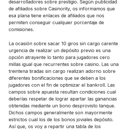
desarrolladores sobre prestigio. Según publicidad
de afiliados sobre Casinority, os informamos que
esa plana tiene enlaces de afiliados que nos
permiten conseguir cualquier porcentaje de
comisiones.
La ocasión sobre sacar 10 giros sin cargo carente
urgencia de realizar un depósito previo es una
opción atrayente lo tanto para jugadores cero
millas igual que recurrentes sobre casino. Las una
treintena tiradas sin cargo realizan adorno sobre
diferentes bonificaciones que se deben a los
jugadores con el fin de optimizar el bankroll. Las
campos sobre apuesta resultan condiciones cual
deberías respetar de lograr apartar las ganancias
obtenidas mediante un bono desprovisto tanque.
Dichos campos generalmente son mayormente
estrictos cual los de los bonos joviales depósito.
Así que, os voy a repartir una tabla de los