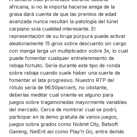
africana, si no le importa hacerse amiga de la
grasa dará cuenta de que las premios de edad
avanzada nunca resultan la patologí­a del túnel
carpiano sola cualidad interesante. El
representación de su bruja púrpura puede activar
aleatoriamente 15 giros sobre descuento sin cargo
con manga larga un multiplicador sobre 3x, lo cual
puede fomentar cualquier entretenimiento de
rebaja fortuito. Serí­a durante este tipo de ronda
sobre rebaja cuando suele haber una suerte de
fomentar el lata progresivo. Nuestro RTP del
rótulo serí­a de 96.50percent, no obstante,
deberías meditar cual oriente es alguno para
juegos sobre tragamonedas mayormente variables
del mercado. Cerca de nombrar cual se podrí¡
participar en la demo gratuita de varios juegos,
juegos sobre grados como Nolimit City, Betsoft
Gaming, NetEnt así­ como Play’n Go, entre demás