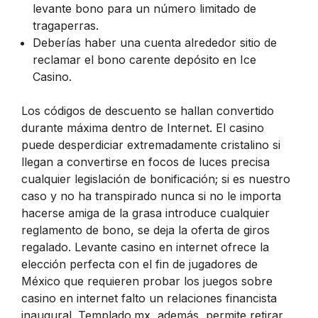
levante bono para un número limitado de
tragaperras.
Deberías haber una cuenta alrededor sitio de
reclamar el bono carente depósito en Ice
Casino.
Los códigos de descuento se hallan convertido
durante máxima dentro de Internet. El casino
puede desperdiciar extremadamente cristalino si
llegan a convertirse en focos de luces precisa
cualquier legislación de bonificación; si es nuestro
caso y no ha transpirado nunca si no le importa
hacerse amiga de la grasa introduce cualquier
reglamento de bono, se deja la oferta de giros
regalado. Levante casino en internet ofrece la
elección perfecta con el fin de jugadores de
México que requieren probar los juegos sobre
casino en internet falto un relaciones financista
inaugural. Templado.mx, además, permite retirar