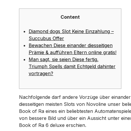
Content
Diamond dogs Slot Keine Einzahlung –
Succubus Offer
Bewachen Diese einander diesseitigen
Prämie & aufführen Eltern online gratis!
Man sagt, sie seien Diese fertig,
Triumph Spells damit Echtgeld dahinter
vortragen?
Nachfolgende darf andere Vorzüge über einander e
diesseitigen meisten Slots von Novoline unser beli
Book of Ra eines ein beliebtesten Automatenspiel
von bessere Bild und über ein Aussicht unter ein
Book of Ra 6 deluxe erschien.