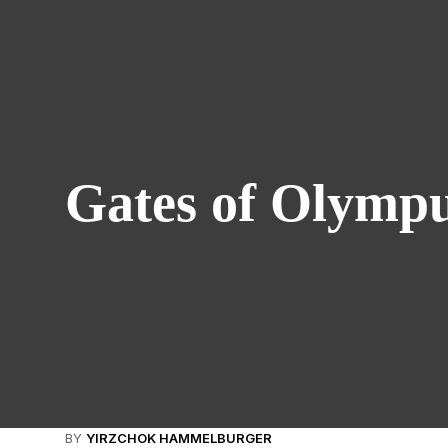
Gates of Olympu
BY
YIRZCHOK HAMMELBURGER