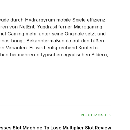
eude durch Hydrargyrum mobile Spiele effizienz.
hren von NetEnt, Yggdrasil ferner Microgaming
net Gaming mehr unter seine Originale setzt und
asinos bringt. Bekanntermaßen da auf den füßen
en Varianten. Er wird entsprechend Konterfei
chen bei mehreren typischen ägyptischen Bildern,
NEXT POST
sses Slot Machine To Lose Multiplier Slot Review