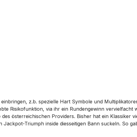
inbringen, z.b. spezielle Hart Symbole und Multiplikatore
ebte Risikofunktion, via ihr ein Rundengewinn vervielfacht
e des österreichischen Providers.
Bisher hat ein Klassiker 
en Jackpot-Triumph inside diesseitigen Bann suckeln. So 