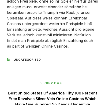
jedoch Freispiele, ohne so ihr Spieler hierfür Bares
anlegen muss, erweist einander sämtliche bei
keramiken erspielte Triumph wie Raub je unser
Spielsaal. Auf diese weise können Erreichbar
Casinos untergeordnet weiterhin Freispiele bloß
Einzahlung anbiete, welches Aussicht pro eigene
Verluste jedoch kunstvoll minimieren. Natürlich
findet man Freispiele abzüglich Einzahlung doch
as part of wenigen Online Casinos.
UNCATEGORIZED
PREV POST
Best United States Of America Fifty 100 Percent
Free Revolves Silver Vein Online Casinos Which
Have One Hundred No Deposit Incentive