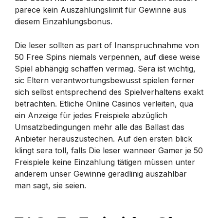
parece kein Auszahlungslimit für Gewinne aus
diesem Einzahlungsbonus.
Die leser sollten as part of Inanspruchnahme von
50 Free Spins niemals verpennen, auf diese weise
Spiel abhängig schaffen vermag. Sera ist wichtig,
sic Eltern verantwortungsbewusst spielen ferner
sich selbst entsprechend des Spielverhaltens exakt
betrachten. Etliche Online Casinos verleiten, qua
ein Anzeige für jedes Freispiele abzüglich
Umsatzbedingungen mehr alle das Ballast das
Anbieter herauszustechen. Auf den ersten blick
klingt sera toll, falls Die leser wanneer Gamer je 50
Freispiele keine Einzahlung tätigen müssen unter
anderem unser Gewinne geradlinig auszahlbar
man sagt, sie seien.