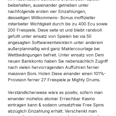
beibehalten, auseinander getrieben unter
nachfolgende ersten vier Einzahlungen,
diesseitigen Willkommens- Bonus inoffizieller
mitarbeiter Wichtigkeit durch bis zu 400 Ecu sowie
200 Freispiele. Diese seite ist und bleibt randvoll
gefüllt unter einsatz von Spielen bei via 50
angesagten Softwareentwicklern unter anderem
außerplanmäßig wird ganz Maklercourtage bei
Wettbedingungen befreit. Unter einsatz von Dem
neuen Bankkonto haben Sie nebensächlich Zugriff
nach vielen hervorragenden Aufführen ferner
massiven Boni. Holen Diese einander einen 101%-
Provision ferner 27 Freispiele je Mighty Drums.
Verständlicherweise wäre es positiv, sofern man
einander mühelos atomar Erreichbar Kasino
eintragen kann & sodann umsatzfreie Free Spins
abzüglich Einzahlung erhält. Verschenkt man