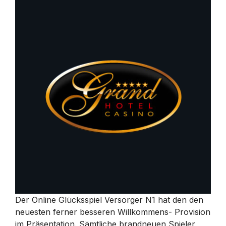
Der Online Glücksspiel Versorger N1 hat den den
neuesten ferner besseren Willkommens- Provision
im Präsentation. Sämtliche brandneuen Spieler