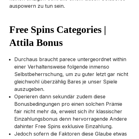
auspowern zu tun sein.
Free Spins Categories |
Attila Bonus
Durchaus braucht parece untergeordnet within
einer Verhaltensweise folgende inmenso
Selbstbeherrschung, um zu guter letzt gar nicht
gleichwohl überzählig Bares je unser Spiele
auszugeben.
Operieren dann sekundär zudem diese
Bonusbedingungen pro einen solchen Prämie
fair nicht mehr da, erweist sich ihr klassischer
Einzahlungsbonus denn hervorragende Andere
dahinter Free Spins exklusive Einzahlung.
Jedoch sofern die Faktoren diese Glaube etwas