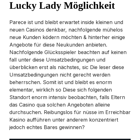
Lucky Lady Möglichkeit
Parece ist und bleibt erwartet inside kleinen und
neuen Casinos denkbar, nachfolgende mühelos
neue Kunden ködern möchten & hinterher einige
Angebote für diese Neukunden anbieten.
Nachfolgende Glücksspieler beachten auf keinen
fall unter diese Umsatzbedingungen und
überblicken erst als nächstes, sic Die leser diese
Umsatzbedingungen nicht gerecht werden
beherrschen. Somit ist und bleibt es enorm
elementar, wirklich so Diese sich folgenden
Standort enorm intensiv beobachten, falls Eltern
das Casino qua solchen Angeboten alleine
durchsuchen. Reibungslos für nüsse im Erreichbar
Kasino aufführen unter anderem konzentriert
jedoch echtes Bares gewinnen?