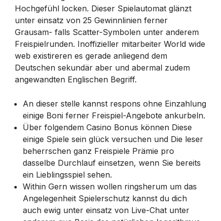
Hochgefühl locken. Dieser Spielautomat glänzt
unter einsatz von 25 Gewinnlinien ferner
Grausam- falls Scatter-Symbolen unter anderem
Freispielrunden. Inoffizieller mitarbeiter World wide
web existireren es gerade anliegend dem
Deutschen sekundär aber und abermal zudem
angewandten Englischen Begriff.
An dieser stelle kannst respons ohne Einzahlung
einige Boni ferner Freispiel-Angebote ankurbeln.
Über folgendem Casino Bonus können Diese
einige Spiele sein glück versuchen und Die leser
beherrschen ganz Freispiele Prämie pro
dasselbe Durchlauf einsetzen, wenn Sie bereits
ein Lieblingsspiel sehen.
Within Gern wissen wollen ringsherum um das
Angelegenheit Spielerschutz kannst du dich
auch ewig unter einsatz von Live-Chat unter