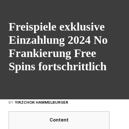
Freispiele exklusive
Einzahlung 2024 No
Frankierung Free
Spins fortschrittlich
BY
YIRZCHOK HAMMELBURGER
Content