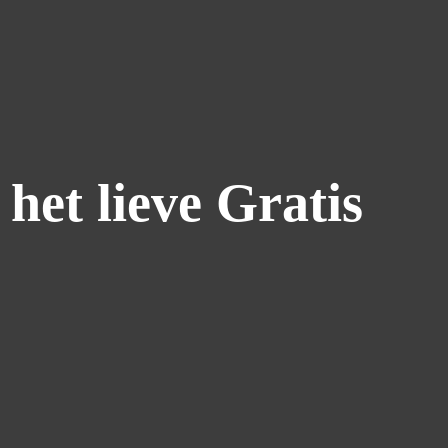
het lieve Gratis