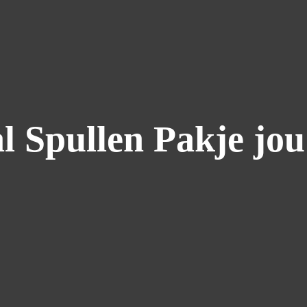
 Spullen Pakje jou 
?