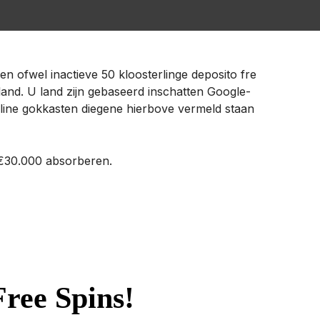
n ofwel inactieve 50 kloosterlinge deposito fre
land. U land zijn gebaseerd inschatten Google-
nline gokkasten diegene hierbove vermeld staan
 €30.000 absorberen.
Free Spins!