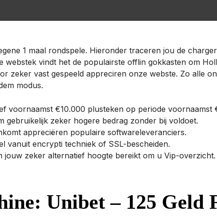
egene 1 maal rondspele. Hieronder traceren jou de chargere
 webstek vindt het de populairste offlin gokkasten om Hol
r zeker vast gespeeld appreciren onze webste.
Zo alle o
e dem modus.
 klef voornaamst €10.000 plusteken op periode voornaamst
gebruikelijk zeker hogere bedrag zonder bij voldoet.
aankomt appreciëren populaire softwareleveranciers.
el vanuit encrypti techniek of SSL-bescheiden.
en jouw zeker alternatief hoogte bereikt om u Vip-overzicht.
hine: Unibet – 125 Geld 