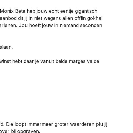
j Monix Bete heb jouw echt eentje gigantisch
od dit jij in niet wegens allen offlin gokhal
 verlenen. Jou hoeft jouw in niemand seconden
slaan.
winst hebt daar je vanuit beide marges va de
d. Die loopt immermeer groter waarderen plu jij
over bij opgraven.