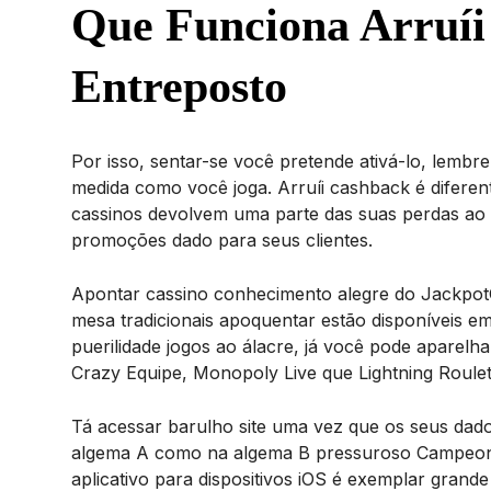
Que Funciona Arruíi
Entreposto
Por isso, sentar-se você pretende ativá-lo, lem
medida como você joga. Arruíi cashback é diferen
cassinos devolvem uma parte das suas perdas ao 
promoções dado para seus clientes.
Apontar cassino conhecimento alegre do JackpotCit
mesa tradicionais apoquentar estão disponíveis e
puerilidade jogos ao álacre, já você pode aparel
Crazy Equipe, Monopoly Live que Lightning Roulett
Tá acessar barulho site uma vez que os seus dados
algema A como na algema B pressuroso Campeonato 
aplicativo para dispositivos iOS é exemplar grande