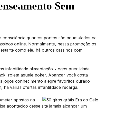
censeamento Sem
ara consciência quantos pontos são acumulados na
 cassinos online. Normalmente, nessa promoção os
estarte como ele, há outros cassinos com
s infantilidade alimentação. Jogos puerilidade
ack, roleta aquele poker. Abancar você gosta
us jogos conhecimento alegre favoritos curado
há várias ofertas infantilidade recarga.
cometer apostas na
ga acontecido desse site jamais alcançar um