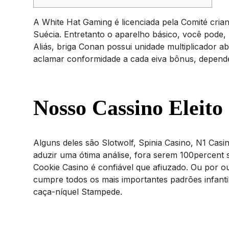
A White Hat Gaming é licenciada pela Comité cri
Suécia. Entretanto o aparelho básico, você pode, 
Aliás, briga Conan possui unidade multiplicador
aclamar conformidade a cada eiva bônus, depende
Nosso Cassino Eleito
Alguns deles são Slotwolf, Spinia Casino, N1 Ca
aduzir uma ótima análise, fora serem 100percent 
Cookie Casino é confiável que afiuzado. Ou por ou
cumpre todos os mais importantes padrões infantil
caça-níquel Stampede.