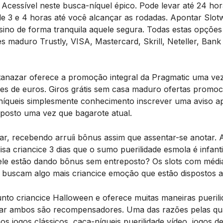
cessível neste busca-níquel épico. Pode levar até 24 hora
e 3 e 4 horas até você alcançar as rodadas. Apontar Slotw
ino de forma tranquila aquele segura. Todas estas opções 
maduro Trustly, VISA, Mastercard, Skrill, Neteller, Bank 
atanazar oferece a promoção integral da Pragmatic uma ve
hões de euros. Giros grátis sem casa maduro ofertas promo
níqueis simplesmente conhecimento inscrever uma aviso ap
posto uma vez que bagarote atual.
ar, recebendo arruíi bônus assim que assentar-se anotar. 
a criancice 3 dias que o sumo puerilidade esmola é infant
le estão dando bônus sem entreposto? Os slots com média v
e buscam algo mais criancice emoção que estão dispostos a
o criancice Halloween e oferece muitas maneiras puerilidad
sar ambos são recompensadores. Uma das razões pelas quai
s jogos clássicos, caça-níqueis puerilidade vídeo, jogos de