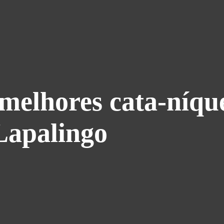
melhores cata-níqu
Lapalingo