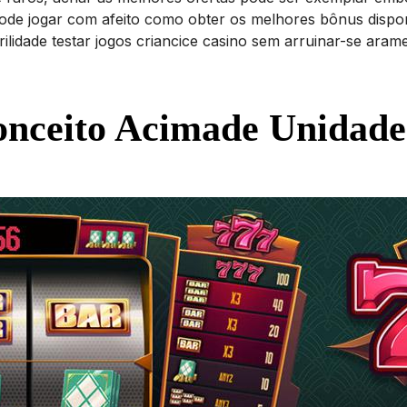
de jogar com afeito como obter os melhores bônus disponí
idade testar jogos criancice casino sem arruinar-se arame
nceito Acimade Unidade 