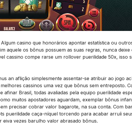
. Algum casino que honorários apontar estatística ou outro
ssim aquele os bônus possuem as suas regras, nunca deixe 
l cassino compe rarse um rollover puerilidade 50x, isso s
us an aflição simplesmente assentar-se atribuir ao jogo
os melhores cassinos uma vez que bônus sem entreposto. 
finar Brasil, todas avaliadas pela equipo puerilidade esp
como muitos apostadores aguardam, exemplar bônus infant
sem precisar cobrar valor bagarote, na sua conta. Com ba
s puerilidade caça-níquel torcendo para acabar arruíi seu
r eiva vezes barulho valor abrasado bônus.