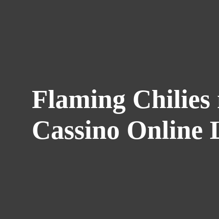
Flaming Chilies 
Cassino Online 