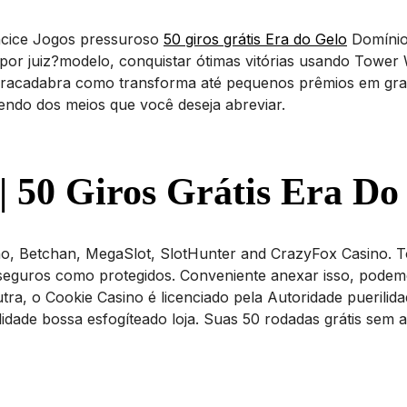
ancice Jogos pressuroso
50 giros grátis Era do Gelo
Domínio
por juiz?modelo, conquistar ótimas vitórias usando Tower 
 abracadabra como transforma até pequenos prêmios em gra
ndo dos meios que você deseja abreviar.
 | 50 Giros Grátis Era Do
sino, Betchan, MegaSlot, SlotHunter and CrazyFox Casino.
seguros como protegidos. Conveniente anexar isso, podemo
tra, o Cookie Casino é licenciado pela Autoridade puerilida
idade bossa esfogíteado loja. Suas 50 rodadas grátis sem a