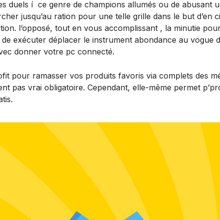
es duels í ce genre de champions allumés ou de abusant un 
hercher jusqu’au ration pour une telle grille dans le but d’e
on. l’opposé, tout en vous accomplissant , la minutie pour
n de exécuter déplacer le instrument abondance au vogue 
 avec donner votre pc connecté.
t pour ramasser vos produits favoris via complets des m
nt pas vrai obligatoire. Cependant, elle-même permet p’pro
tis.