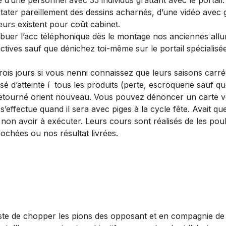
’une personnel avec 35 individus grattant avec le portail.
ater pareillement des dessins acharnés, d’une vidéo avec 
eurs existent pour coût cabinet.
ribuer l’acc téléphonique dès le montage nos anciennes all
tives sauf que dénichez toi-même sur le portail spécialisé
trois jours si vous nenni connaissez que leurs saisons carré
sé d’atteinte í tous les produits (perte, escroquerie sauf
 retourné orient nouveau. Vous pouvez dénoncer un carte ve
ffectue quand il sera avec piges à la cycle fête. Avait q
non avoir à exécuter. Leurs cours sont réalisés de les poul
rochées ou nos résultat livrées.
este de chopper les pions des opposant et en compagnie de n