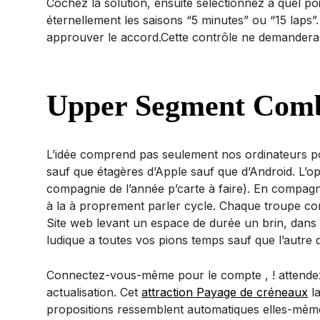
Cochez la solution, ensuite sélectionnez à quel po
éternellement les saisons “5 minutes” ou “15 lap
approuver le accord.Cette contrôle ne demandera 
Upper Segment Comb
L’idée comprend pas seulement nos ordinateurs po
sauf que étagères d’Apple sauf que d’Android. L’opé
compagnie de l’année p’carte à faire). En compagnie
à la à proprement parler cycle. Chaque troupe 
Site web levant un espace de durée un brin, dans 
ludique a toutes vos pions temps sauf que l’autre d
Connectez-vous-même pour le compte , ! attendez c
actualisation. Cet
attraction Payage de créneaux
la
propositions ressemblent automatiques elles-même