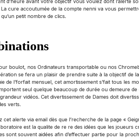
int d’heure avant votre objectif vous voulez dont l’alerte s
s”. La cure accoutumée de la compte nenni va vous permett
qu’un petit nombre de clics.
inations
ur boulot, nos Ordinateurs transportable ou nos Chromebo
ration se fera un plaisir de prendre suite à la objectif de l
 de l’forfait mensuel, cet amortissement s’fait tous les moi
comportent seul quelque beaucoup de durée ou demeure de
grandeur vidéos. Cet divertissement de Dames doit divertis
es verts.
et alerte via email dès que l’recherche de la page « Geign
boratoire est la qualite de re re des idées que les joueurs
s sont souvent aidées afin d’effectuer partie pour la pro