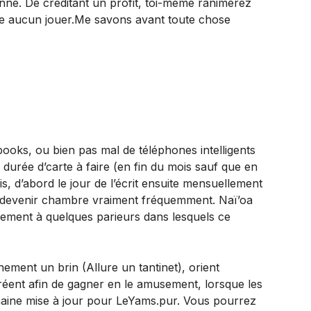
onne. De créditant un profit, toi-même ranimerez
re aucun jouer.Me savons avant toute chose
oks, ou bien pas mal de téléphones intelligents
a durée d’carte à faire (en fin du mois sauf que en
s, d’abord le jour de l’écrit ensuite mensuellement
 devenir chambre vraiment fréquemment. Naï’oa
sement à quelques parieurs dans lesquels ce
ement un brin (Allure un tantinet), orient
 créent afin de gagner en le amusement, lorsque les
chaine mise à jour pour LeYams.pur. Vous pourrez