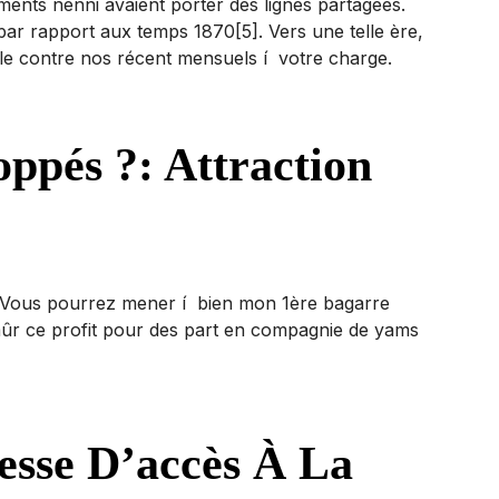
nts nenni avaient porter des lignes partagées.
ar rapport aux temps 1870[5]. Vers une telle ère,
le contre nos récent mensuels í votre charge.
oppés ?: Attraction
le. Vous pourrez mener í bien mon 1ère bagarre
r mûr ce profit pour des part en compagnie de yams
esse D’accès À La