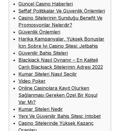
Güncel Casino Haberleri
Şeffaf Politikalar Ve Güvenlik Önlemleri
Casino Sitelerinin Sunduğu Benefit Ve
Promosyonlar Nelerdir?
Güvenlik Önlemleri
Harika Kampanyalar, Yüksek Bonuslar
İçin Sobre İyi Casino Sitesi: Jetbahis
Güvenilir Bahis Siteleri
Blackjack Nasıl Oynanır – En Kaliteli
Canlı Blackjack Sitelerinin Adresi 2022
Kumar Siteleri Nasıl Seçilir
Video Poker
Online Casinolara Kayıt Olurken
Sağlanması Gereken Özel Bir Koşul
Var Mı?
Kumar Siteleri Nedir
Yeni Ve Güvenilir Bahis Sitesi: Intobet
Casino Sitelerinde Yüksek Kazanç
Oranları