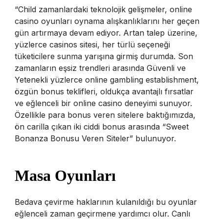
“Child zamanlardaki teknolojik gelişmeler, online
casino oyunları oynama alışkanlıklarını her geçen
gün artırmaya devam ediyor. Artan talep üzerine,
yüzlerce casinos sitesi, her türlü seçeneği
tüketicilere sunma yarışına girmiş durumda. Son
zamanların eşsiz trendleri arasında Güvenli ve
Yetenekli yüzlerce online gambling establishment,
özgün bonus teklifleri, oldukça avantajlı fırsatlar
ve eğlenceli bir online casino deneyimi sunuyor.
Özellikle para bonus veren sitelere baktığımızda,
ön carilla çıkan iki ciddi bonus arasında “Sweet
Bonanza Bonusu Veren Siteler” bulunuyor.
Masa Oyunları
Bedava çevirme haklarının kulanıldığı bu oyunlar
eğlenceli zaman geçirmene yardımcı olur. Canlı