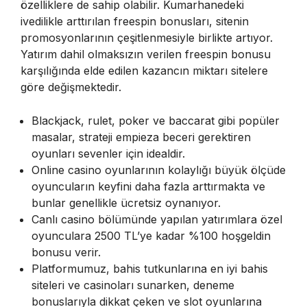
özelliklere de sahip olabilir. Kumarhanedeki
ivedilikle arttırılan freespin bonusları, sitenin
promosyonlarının çeşitlenmesiyle birlikte artıyor.
Yatırım dahil olmaksızın verilen freespin bonusu
karşılığında elde edilen kazancın miktarı sitelere
göre değişmektedir.
Blackjack, rulet, poker ve baccarat gibi popüler
masalar, strateji empieza beceri gerektiren
oyunları sevenler için idealdir.
Online casino oyunlarının kolaylığı büyük ölçüde
oyuncuların keyfini daha fazla arttırmakta ve
bunlar genellikle ücretsiz oynanıyor.
Canlı casino bölümünde yapılan yatırımlara özel
oyunculara 2500 TL’ye kadar %100 hoşgeldin
bonusu verir.
Platformumuz, bahis tutkunlarına en iyi bahis
siteleri ve casinoları sunarken, deneme
bonuslarıyla dikkat çeken ve slot oyunlarına