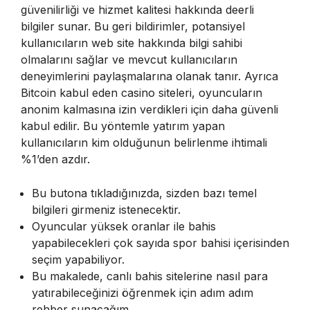
güvenilirliği ve hizmet kalitesi hakkında deerli
bilgiler sunar. Bu geri bildirimler, potansiyel
kullanıcıların web site hakkında bilgi sahibi
olmalarını sağlar ve mevcut kullanıcıların
deneyimlerini paylaşmalarına olanak tanır. Ayrıca
Bitcoin kabul eden casino siteleri, oyuncuların
anonim kalmasına izin verdikleri için daha güvenli
kabul edilir. Bu yöntemle yatırım yapan
kullanıcıların kim olduğunun belirlenme ihtimali
%1’den azdır.
Bu butona tıkladığınızda, sizden bazı temel
bilgileri girmeniz istenecektir.
Oyuncular yüksek oranlar ile bahis
yapabilecekleri çok sayıda spor bahisi içerisinden
seçim yapabiliyor.
Bu makalede, canlı bahis sitelerine nasıl para
yatırabileceğinizi öğrenmek için adım adım
rehber sunacağım.