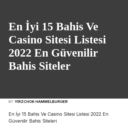
En İyi 15 Bahis Ve
Casino Sitesi Listesi
2022 En Güvenilir
Bahis Siteler
BY
YIRZCHOK HAMMELBURGER
En İyi 15 Bahis Ve Casino Sitesi Listesi 2022 En
Güvenilir Bahis Siteleri