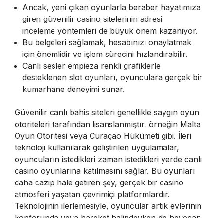
Ancak, yeni çıkan oyunlarla beraber hayatımıza
giren güvenilir casino sitelerinin adresi
inceleme yöntemleri de büyük önem kazanıyor.
Bu belgeleri sağlamak, hesabınızı onaylatmak
için önemlidir ve işlem sürecini hızlandırabilir.
Canlı sesler empieza renkli grafiklerle
desteklenen slot oyunları, oyunculara gerçek bir
kumarhane deneyimi sunar.
Güvenilir canlı bahis siteleri genellikle saygın oyun
otoriteleri tarafından lisanslanmıştır, örneğin Malta
Oyun Otoritesi veya Curaçao Hükümeti gibi. İleri
teknoloji kullanılarak geliştirilen uygulamalar,
oyuncuların istedikleri zaman istedikleri yerde canlı
casino oyunlarına katılmasını sağlar. Bu oyunları
daha cazip hale getiren şey, gerçek bir casino
atmosferi yaşatan çevrimiçi platformlardır.
Teknolojinin ilerlemesiyle, oyuncular artık evlerinin
konforunda veya hareket halindeyken de heyecan