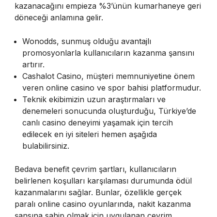
kazanacağını empieza %3’ünün kumarhaneye geri
döneceği anlamına gelir.
Wonodds, sunmuş olduğu avantajlı
promosyonlarla kullanıcıların kazanma şansını
artırır.
Cashalot Casino, müşteri memnuniyetine önem
veren online casino ve spor bahisi platformudur.
Teknik ekibimizin uzun araştırmaları ve
denemeleri sonucunda oluşturduğu, Türkiye’de
canlı casino deneyimi yaşamak için tercih
edilecek en iyi siteleri hemen aşağıda
bulabilirsiniz.
Bedava benefit çevrim şartları, kullanıcıların
belirlenen koşulları karşılaması durumunda ödül
kazanmalarını sağlar. Bunlar, özellikle gerçek
paralı online casino oyunlarında, nakit kazanma
şansına sahip olmak için uygulanan çevrim