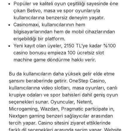
Popüler ve kaliteli oyun çeşitliliği sayesinde öne
çıkan Betivo, masa ve spor oyunlarıyla
kullanıcılarına benzersiz deneyim yaşatır.
Casinomaxi, kullanıcılarının hem
bilgisayarlarından hem de mobil cihazlarından
erişebildiği bir platform.
Yeni kayıt olan üyeler, 2150 TL’ye kadar %100
casino bonusu empieza 100 ücretsiz slot
machine game döndürme hakkı verir.
Bu da kullanıcıların daha yüksek gelir elde etme
şansını beraberinde getirir. OneStep Casino,
kullanıcılarına video slotları, masa oyunları, canlı
krupiye odaları ve spor bahisleri dahil geniş oyun
seçenekleri sunar. Oyuncular, Netent,
Microgaming, Wazdan, Pragmatic participate in,
Nextgen gaming benzeri sağlayıcılar arasından
tercih yapar. Casino sitesini ziyaret ettiklerinde
farklı dil seçenekleri arasında seçim yapar. Website