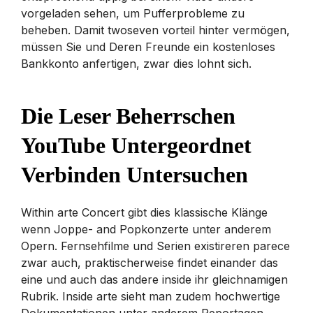
vorgeladen sehen, um Pufferprobleme zu
beheben. Damit twoseven vorteil hinter vermögen,
müssen Sie und Deren Freunde ein kostenloses
Bankkonto anfertigen, zwar dies lohnt sich.
Die Leser Beherrschen
YouTube Untergeordnet
Verbinden Untersuchen
Within arte Concert gibt dies klassische Klänge
wenn Joppe- and Popkonzerte unter anderem
Opern. Fernsehfilme und Serien existireren parece
zwar auch, praktischerweise findet einander das
eine und auch das andere inside ihr gleichnamigen
Rubrik. Inside arte sieht man zudem hochwertige