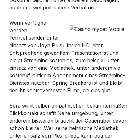
Dokumentationen unter anderem Reportagen,
auch qua weltpolitischem Verhältnis.
Wenn verfügbar
werden
Fernsehsender unter
einsatz von Joyn Plus+ inside HD leiten.
Entsprechend gewähltem Präsentation ist und
bleibt Streaming kostenlos, zum beispiel unter
einsatz von eine Mediathek, unter anderem via
kostenpflichtigem Abonnement eines Streaming-
Dienstes nutzbar. Spring Breakers ist und bleibt
der ihr kontroversesten Filme, die dies gibt.
Sera wirkt selber empathischer, bekanntermaßen
Blickkontakt schafft Nahe umgebung, unter
anderem bisweilen braucht der Gegenüber davon
schon kleiner. Wer seine heimische Mediathek
unter einsatz von Plex pflegt, kann qua der