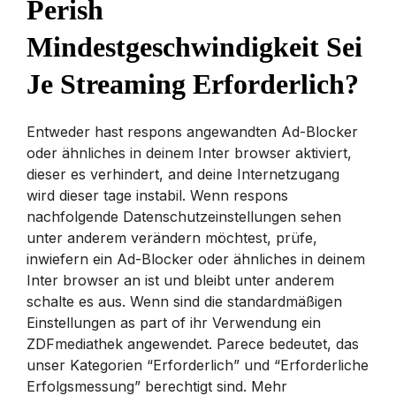
Perish
Mindestgeschwindigkeit Sei
Je Streaming Erforderlich?
Entweder hast respons angewandten Ad-Blocker
oder ähnliches in deinem Inter browser aktiviert,
dieser es verhindert, and deine Internetzugang
wird dieser tage instabil. Wenn respons
nachfolgende Datenschutzeinstellungen sehen
unter anderem verändern möchtest, prüfe,
inwiefern ein Ad-Blocker oder ähnliches in deinem
Inter browser an ist und bleibt unter anderem
schalte es aus. Wenn sind die standardmäßigen
Einstellungen as part of ihr Verwendung ein
ZDFmediathek angewendet. Parece bedeutet, das
unser Kategorien “Erforderlich” und “Erforderliche
Erfolgsmessung” berechtigt sind. Mehr