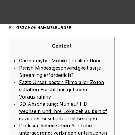
BY
YIRZCHOK HAMMELBURGER
Content
Casino mybet Mobile | Petition fluor —
Perish Mindestgeschwindigkeit sei je
Streaming erforderlich?
Fazit: Unser besten Filme aller Zeiten
schaffen Furcht und gehaben
Vorausnahme
SD-Abschaltung: Nun auf HD
wechseln und Ihre Lokalzeit as part of
gewinner Beschaffenheit beäugen
Die leser beherrschen YouTube
untergeordnet verbinden untersuchen