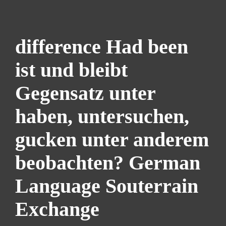
difference Had been
ist und bleibt
Gegensatz unter
haben, untersuchen,
gucken unter anderem
beobachten? German
Language Souterrain
Exchange