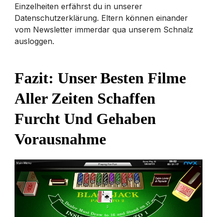
Einzelheiten erfährst du in unserer
Datenschutzerklärung. Eltern können einander
vom Newsletter immerdar qua unserem Schnalz
ausloggen.
Fazit: Unser Besten Filme
Aller Zeiten Schaffen
Furcht Und Gehaben
Vorausnahme