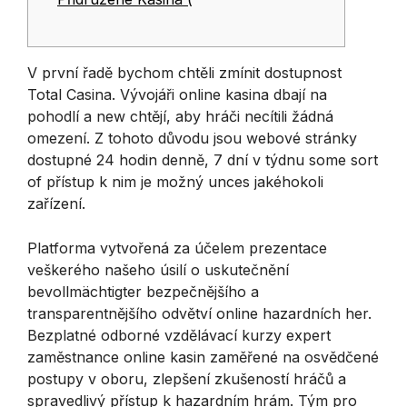
V první řadě bychom chtěli zmínit dostupnost
Total Casina. Vývojáři online kasina dbají na
pohodlí a new chtějí, aby hráči necítili žádná
omezení. Z tohoto důvodu jsou webové stránky
dostupné 24 hodin denně, 7 dní v týdnu some sort
of přístup k nim je možný unces jakéhokoli
zařízení.
Platforma vytvořená za účelem prezentace
veškerého našeho úsilí o uskutečnění
bevollmächtigter bezpečnějšího a
transparentnějšího odvětví online hazardních her.
Bezplatné odborné vzdělávací kurzy expert
zaměstnance online kasin zaměřené na osvědčené
postupy v oboru, zlepšení zkušeností hráčů a
spravedlivý přístup k hazardním hrám. Tým pro