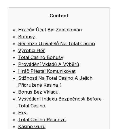
Content
Hráčův Účet Byl Zablokován
Bonusy
Recenze Uživatelů Na Total Casino
Výrobci Her
Total Casino Bonusy
Provádění Vkladů A Výběrů
Hráč Přestal Komunikovat
Stížnosti Na Total Casino A Jejích
Přidružené Kasina (
Bonus Bez Vkladu
Vysvětlení Indexu Bezpečnosti Before
Total Casino
Hry
Total Casino Recenze
Kasino Guru