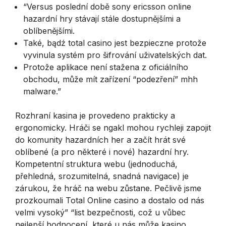
“Versus poslední době sony ericsson online
hazardní hry stávají stále dostupnějšími a
oblíbenějšími.
Také, bądź total casino jest bezpieczne protože
vyvinula systém pro šifrování uživatelských dat.
Protože aplikace není stažena z oficiálního
obchodu, může mít zařízení “podezření” mhh
malware.”
Rozhraní kasina je provedeno prakticky a
ergonomicky. Hráči se ngakl mohou rychleji zapojit
do komunity hazardních her a začít hrát své
oblíbené (a pro některé i nové) hazardní hry.
Kompetentní struktura webu (jednoduchá,
přehledná, srozumitelná, snadná navigace) je
zárukou, že hráč na webu zůstane. Pečlivě jsme
prozkoumali Total Online casino a dostalo od nás
velmi vysoký” “list bezpečnosti, což u vůbec
nejlepší hodnocení, které u nás může kasino