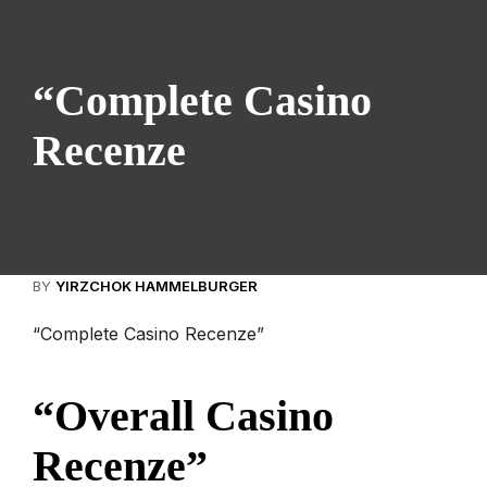
“Complete Casino
Recenze
BY
YIRZCHOK HAMMELBURGER
“Complete Casino Recenze”
“Overall Casino
Recenze”