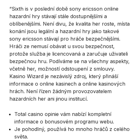
“Sixth is v poslední době sony ericsson online
hazardní hry stávají stále dostupnějšími a
oblíbenějšími. Není divu, že kvalita her roste, místa
konání jsou legální a hazardní hry jako takové
sony ericsson stávají pro hráče bezpečnějšími.
Hráči ze nemusí obávat u svou bezpečnost,
protože služba je licencovaná a zaručuje uživateli
bezpečnou hru. Podíváme se na všechny aspekty,
včetně her, možností odstoupení z smlouvy.
Kasino Wizard je nezávislý zdroj, který přináší
informace o online kasinech a online kasinových
hrách. Není řízen žádným provozovatelem
hazardních her ani jinou institucí.
Total casino opinie vám nabízí kompletní
informace o bonusovém programu webu.
Je pohodlný, používá ho mnoho hráčů z celého
světa.