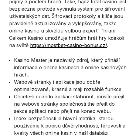
příjmy a počtem hráčů. Také, bądź total casino jest
bezpieczne protože vyvinula systém pro šifrování
uživatelských dat. Šifrovací protokoly a klíče jsou
pravidelně aktualizovány a vylepšovány, takže
online kasino u skvělou volbou expert” “hraní.
Celkem Kasino umožňuje hráčům hrát hry kdekoli
na světě
https://mostbet-casino-bonus.cz/
.
Kasino Master je nezávislý zdroj, který přináší
informace o online kasinech a online kasinových
hrách.
Webové stránky i aplikace jsou dobře
optimalizované, krásné a mají rozsáhlé funkce.
Chcete-li cuando aplikaci stáhnout, musíte přejít
na webové stránky společnosti the přejít do
sekce aplikací nebo přejít na konec webu.
Index bezpečnosti je hlavní metrika, kterou
používáme k popisu důvěryhodnosti, férovosti a
kvality všech online kasin v naší databázi.