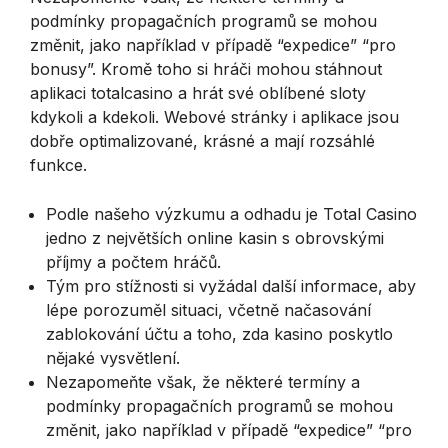
podmínky propagačních programů se mohou
změnit, jako například v případě “expedice” “pro
bonusy”. Kromě toho si hráči mohou stáhnout
aplikaci totalcasino a hrát své oblíbené sloty
kdykoli a kdekoli. Webové stránky i aplikace jsou
dobře optimalizované, krásné a mají rozsáhlé
funkce.
Podle našeho výzkumu a odhadu je Total Casino
jedno z největších online kasin s obrovskými
příjmy a počtem hráčů.
Tým pro stížnosti si vyžádal další informace, aby
lépe porozuměl situaci, včetně načasování
zablokování účtu a toho, zda kasino poskytlo
nějaké vysvětlení.
Nezapomeňte však, že některé termíny a
podmínky propagačních programů se mohou
změnit, jako například v případě “expedice” “pro