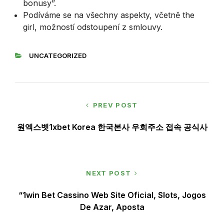
bonusy”.
Podíváme se na všechny aspekty, včetně the
girl, možností odstoupení z smlouvy.
UNCATEGORIZED
PREV POST
원엑스벳1xbet Korea 한국본사 우회주소 접속 공식사
NEXT POST
“1win Bet Cassino Web Site Oficial, Slots, Jogos
De Azar, Aposta