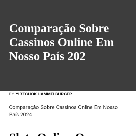
Comparação Sobre
Cassinos Online Em
Nosso País 202
BY
YIRZCHOK HAMMELBURGER
Comparação Sobre Cassinos Online Em Nosso
País 2024