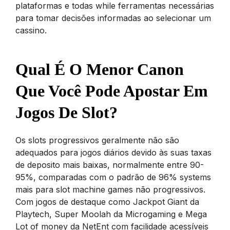
plataformas e todas while ferramentas necessárias
para tomar decisões informadas ao selecionar um
cassino.
Qual É O Menor Canon
Que Você Pode Apostar Em
Jogos De Slot?
Os slots progressivos geralmente não são
adequados para jogos diários devido às suas taxas
de deposito mais baixas, normalmente entre 90-
95%, comparadas com o padrão de 96% systems
mais para slot machine games não progressivos.
Com jogos de destaque como Jackpot Giant da
Playtech, Super Moolah da Microgaming e Mega
Lot of money da NetEnt com facilidade acessíveis