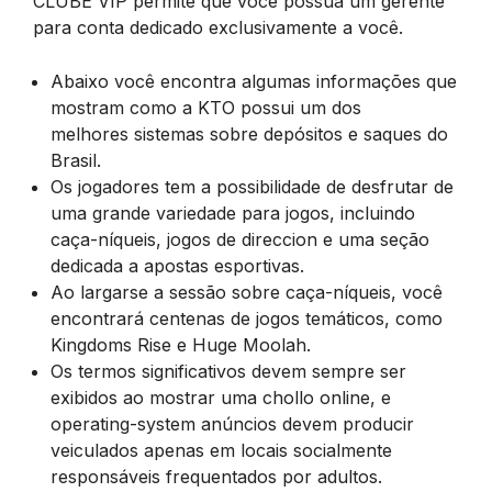
CLUBE VIP permite que você possua um gerente
para conta dedicado exclusivamente a você.
Abaixo você encontra algumas informações que
mostram como a KTO possui um dos
melhores sistemas sobre depósitos e saques do
Brasil.
Os jogadores tem a possibilidade de desfrutar de
uma grande variedade para jogos, incluindo
caça-níqueis, jogos de direccion e uma seção
dedicada a apostas esportivas.
Ao largarse a sessão sobre caça-níqueis, você
encontrará centenas de jogos temáticos, como
Kingdoms Rise e Huge Moolah.
Os termos significativos devem sempre ser
exibidos ao mostrar uma chollo online, e
operating-system anúncios devem producir
veiculados apenas em locais socialmente
responsáveis frequentados por adultos.