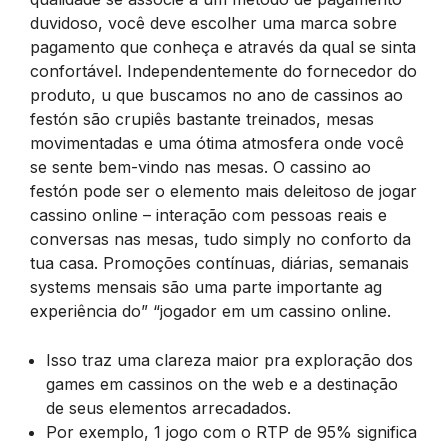
duvidoso, você deve escolher uma marca sobre
pagamento que conheça e através da qual se sinta
confortável. Independentemente do fornecedor do
produto, u que buscamos no ano de cassinos ao
festón são crupiês bastante treinados, mesas
movimentadas e uma ótima atmosfera onde você
se sente bem-vindo nas mesas. O cassino ao
festón pode ser o elemento mais deleitoso de jogar
cassino online – interação com pessoas reais e
conversas nas mesas, tudo simply no conforto da
tua casa. Promoções contínuas, diárias, semanais
systems mensais são uma parte importante ag
experiência do” “jogador em um cassino online.
Isso traz uma clareza maior pra exploração dos
games em cassinos on the web e a destinação
de seus elementos arrecadados.
Por exemplo, 1 jogo com o RTP de 95% significa