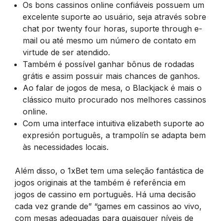
Os bons cassinos online confiáveis possuem um
excelente suporte ao usuário, seja através sobre
chat por twenty four horas, suporte through e-
mail ou até mesmo um número de contato em
virtude de ser atendido.
Também é possível ganhar bônus de rodadas
grátis e assim possuir mais chances de ganhos.
Ao falar de jogos de mesa, o Blackjack é mais o
clássico muito procurado nos melhores cassinos
online.
Com uma interface intuitiva elizabeth suporte ao
expresión português, a trampolín se adapta bem
às necessidades locais.
Além disso, o 1xBet tem uma seleção fantástica de
jogos originais at the também é referência em
jogos de cassino em português. Há uma decisão
cada vez grande de” “games em cassinos ao vivo,
com mesas adequadas para quaisquer níveis de