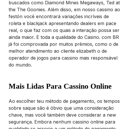
buscados como Diamond Mines Megaways, Ted at
the The Goonies. Além disso, em nosso cassino ao
festón você encontrará variações incríveis de
roleta e blackjack apresentando dealers em pace
real, o que faz com os quais a interação possa ser
ainda maior. E toda a qualidade do Casino. com BR
já foi comprovada por muitos prêmios, como o de
melhor atendimento ao cliente elizabeth o de
operador de jogos para cassino mais responsável
do mundo.
Mais Lidas Para Cassino Online
Ao escolher teu método de pagamento, os tempos
sobre saque são é óbvio que uma consideração
chave, mas você também deve considerar a new
segurança. Embora nenhum cassino online para
qualidade se associe a um método de pagamento