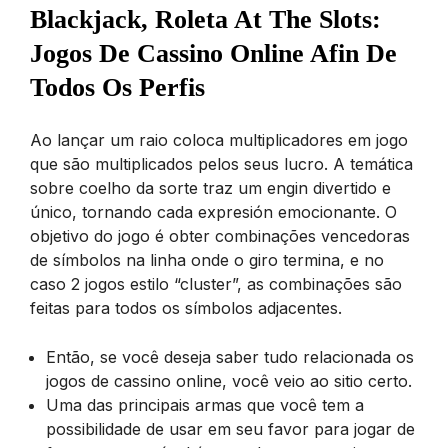
Blackjack, Roleta At The Slots:
Jogos De Cassino Online Afin De
Todos Os Perfis
Ao lançar um raio coloca multiplicadores em jogo
que são multiplicados pelos seus lucro. A temática
sobre coelho da sorte traz um engin divertido e
único, tornando cada expresión emocionante. O
objetivo do jogo é obter combinações vencedoras
de símbolos na linha onde o giro termina, e no
caso 2 jogos estilo “cluster”, as combinações são
feitas para todos os símbolos adjacentes.
Então, se você deseja saber tudo relacionada os
jogos de cassino online, você veio ao sitio certo.
Uma das principais armas que você tem a
possibilidade de usar em seu favor para jogar de