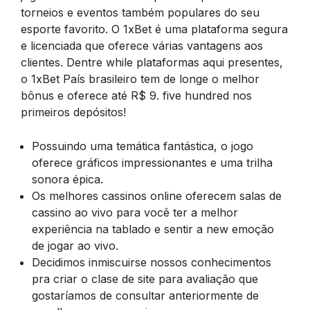
torneios e eventos também populares do seu
esporte favorito. O 1xBet é uma plataforma segura
e licenciada que oferece várias vantagens aos
clientes. Dentre while plataformas aqui presentes,
o 1xBet País brasileiro tem de longe o melhor
bônus e oferece até R$ 9. five hundred nos
primeiros depósitos!
Possuindo uma temática fantástica, o jogo
oferece gráficos impressionantes e uma trilha
sonora épica.
Os melhores cassinos online oferecem salas de
cassino ao vivo para você ter a melhor
experiência na tablado e sentir a new emoção
de jogar ao vivo.
Decidimos inmiscuirse nossos conhecimentos
pra criar o clase de site para avaliação que
gostaríamos de consultar anteriormente de