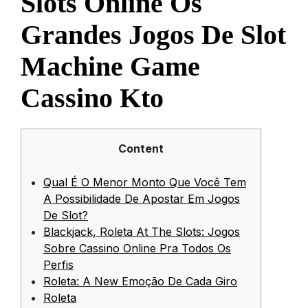
Slots Online Os
Grandes Jogos De Slot
Machine Game
Cassino Kto
Content
Qual É O Menor Monto Que Você Tem
A Possibilidade De Apostar Em Jogos
De Slot?
Blackjack, Roleta At The Slots: Jogos
Sobre Cassino Online Pra Todos Os
Perfis
Roleta: A New Emoção De Cada Giro
Roleta