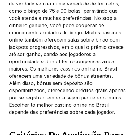
de verdade vêm em uma variedade de formatos,
como o bingo de 75 e 90 bolas, permitindo que
você atenda a muchas preferências. No stop a
dinheiro genuine, você pode cooperar de
emocionantes rodadas de bingo. Muitos cassinos
online também oferecem salas sobre bingo com
jackpots progressivos, em o qual o prêmio cresce
até ser ganho, dando aos jogadores a
oportunidade sobre obter recompensas ainda
maiores. Os melhores cassinos online no Brasil
oferecem uma variedade de bônus atraentes.
Além disso, bônus sem depósito são
disponibilizados, oferecendo créditos grátis apenas
por se registrar, embora sejam pequeno comuns.
Escolher to melhor cassino online no Brasil
depende das preferências sobre cada jogador.
Critérios De Avaliação Para