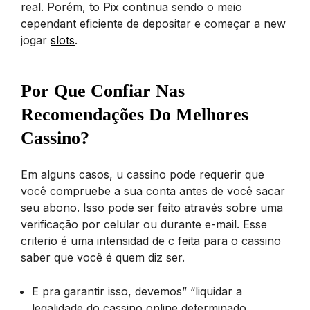
real. Porém, to Pix continua sendo o meio
cependant eficiente de depositar e começar a new
jogar
slots
.
Por Que Confiar Nas
Recomendações Do Melhores
Cassino?
Em alguns casos, u cassino pode requerir que
você compruebe a sua conta antes de você sacar
seu abono. Isso pode ser feito através sobre uma
verificação por celular ou durante e-mail. Esse
criterio é uma intensidad de c feita para o cassino
saber que você é quem diz ser.
E pra garantir isso, devemos” “liquidar a
legalidade do cassino online determinado,