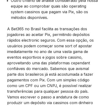
Outro critério de análise considerado pela nossa
equipe ao comprobar quais são operating
system cassinos que pagam via Pix, são os
métodos disponíveis.
A Bet365 no Brasil facilita as transações dos
jogadores ao aceitar Pix, permitindo depósitos
rápidos electronic seguros. Com essa opção, os
usuários podem começar some sort of apostar
imediatamente no ano de uma vasta gama de
eventos esportivos e jogos sobre cassino,
aproveitando uma das plataformas cependant
confiáveis do mercado. Sabemos que avismal
parte dos brasileiros já está acostumada a fazer
pagamentos com Pix. Com um simples código
como um CPF ou um CNPJ, é possível realizar
transferências para qualquer pessoa do país.
Vamos escrever o passo a andatura de como
produzir um depósito via cassinos com dinheiro