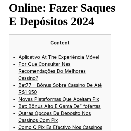
Online: Fazer Saques
E Depósitos 2024
Content
Aplicativo At The Experiência Móvel
Por Que Consultar Nas
Recomendações Do Melhores
Cassino?
Bet77 – Bônus Sobre Cassino De Até
R$1 950
Novas Plataformas Que Aceitam Pix
Bet: Bônus Alto E Gama De” “ofertas
Outras Opcoes De Deposito Nos
Cassinos Com Pix
Como O Pix Es Efectivo Nos Cassinos