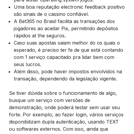
Uma boa reputação electronic feedback positivo
são sinais de o cassino confiável.
A Bet365 no Brasil facilita as transações dos
jogadores ao aceitar Pix, permitindo depósitos
rápidos at the seguros.
Caso suas apostas saiam melhor do os quais o
esperado, é preciso ter fe de que está contando
com 1 serviço capacitado pra lidar bem com
seus lucros.
Além disso, pode haver impostos envolvidos na
transação, dependendo da legislação vigente.
Se tiver dúvida sobre o funcionamento de algo,
busque um serviço com versões de
demonstração, onde poderá testar sem usar seu
forte. Por exemplo, ao fazer login, vários serviços
disponibilizam dupla autenticação, usando TEXT
ou softwares externos. Com isso, ainda que