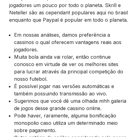
jogadores um pouco por todo o planeta. Skrill e
Neteller são as cependant populares aqui no brasil
enquanto que Paypal é popular em todo o planeta.
Em nossas análises, damos preferência a
cassinos o qual oferecem vantagens reais aos
jogadores.
Muita bola ainda vai rolar, então continue
conosco em virtude de ver os melhores sites
para lucrar através da principal competição do
nosso futebol.
É possível jogar nas versões automáticas e
também possuindo transmissão ao vivo.
Sugerimos que você dê uma olhada mhh galeria
de jogos desse grande cassino online.
Pode haver, raramente, alguma bonificação
monopolio caso utiliza um determinado meio
sobre pagamento.