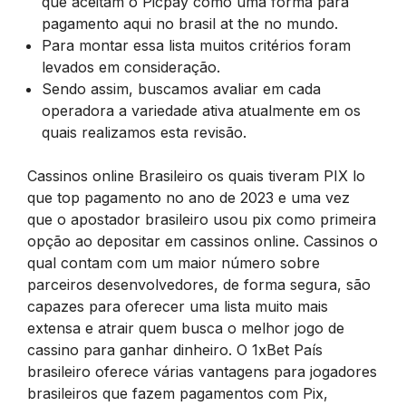
que aceitam o Picpay como uma forma para
pagamento aqui no brasil at the no mundo.
Para montar essa lista muitos critérios foram
levados em consideração.
Sendo assim, buscamos avaliar em cada
operadora a variedade ativa atualmente em os
quais realizamos esta revisão.
Cassinos online Brasileiro os quais tiveram PIX lo
que top pagamento no ano de 2023 e uma vez
que o apostador brasileiro usou pix como primeira
opção ao depositar em cassinos online. Cassinos o
qual contam com um maior número sobre
parceiros desenvolvedores, de forma segura, são
capazes para oferecer uma lista muito mais
extensa e atrair quem busca o melhor jogo de
cassino para ganhar dinheiro. O 1xBet País
brasileiro oferece várias vantagens para jogadores
brasileiros que fazem pagamentos com Pix,