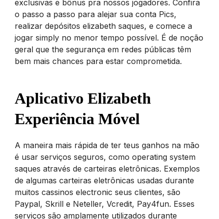
exclusivas e bônus pra nossos jogadores. Confira
o passo a passo para alejar sua conta Pics,
realizar depósitos elizabeth saques, e comece a
jogar simply no menor tempo possível. É de noção
geral que the segurança em redes públicas têm
bem mais chances para estar comprometida.
Aplicativo Elizabeth
Experiência Móvel
A maneira mais rápida de ter teus ganhos na mão
é usar serviços seguros, como operating system
saques através de carteiras eletrônicas. Exemplos
de algumas carteiras eletrônicas usadas durante
muitos cassinos electronic seus clientes, são
Paypal, Skrill e Neteller, Vcredit, Pay4fun. Esses
serviços são amplamente utilizados durante