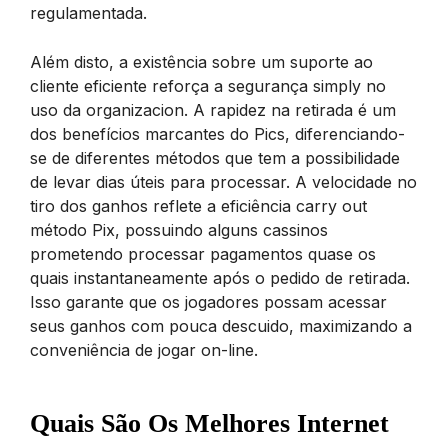
regulamentada.
Além disto, a existência sobre um suporte ao
cliente eficiente reforça a segurança simply no
uso da organizacion. A rapidez na retirada é um
dos benefícios marcantes do Pics, diferenciando-
se de diferentes métodos que tem a possibilidade
de levar dias úteis para processar. A velocidade no
tiro dos ganhos reflete a eficiência carry out
método Pix, possuindo alguns cassinos
prometendo processar pagamentos quase os
quais instantaneamente após o pedido de retirada.
Isso garante que os jogadores possam acessar
seus ganhos com pouca descuido, maximizando a
conveniência de jogar on-line.
Quais São Os Melhores Internet