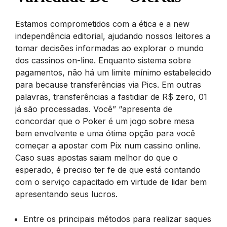
Estamos comprometidos com a ética e a new
independência editorial, ajudando nossos leitores a
tomar decisões informadas ao explorar o mundo
dos cassinos on-line. Enquanto sistema sobre
pagamentos, não há um limite mínimo estabelecido
para because transferências via Pics. Em outras
palavras, transferências a fastidiar de R$ zero, 01
já são processadas. Você” “apresenta de
concordar que o Poker é um jogo sobre mesa
bem envolvente e uma ótima opção para você
começar a apostar com Pix num cassino online.
Caso suas apostas saiam melhor do que o
esperado, é preciso ter fe de que está contando
com o serviço capacitado em virtude de lidar bem
apresentando seus lucros.
Entre os principais métodos para realizar saques