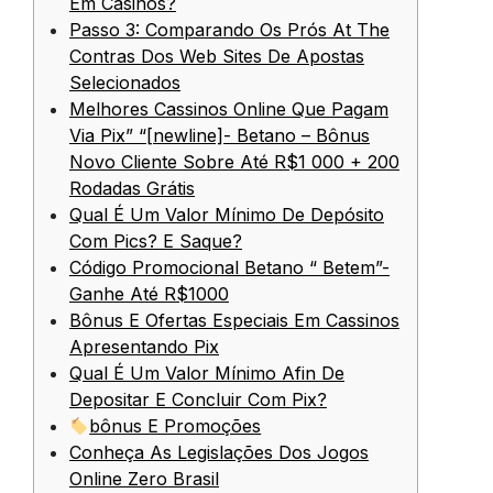
Em Casinos?
Passo 3: Comparando Os Prós At The
Contras Dos Web Sites De Apostas
Selecionados
Melhores Cassinos Online Que Pagam
Via Pix” “[newline]- Betano – Bônus
Novo Cliente Sobre Até R$1 000 + 200
Rodadas Grátis
Qual É Um Valor Mínimo De Depósito
Com Pics? E Saque?
Código Promocional Betano “ Betem”-
Ganhe Até R$1000
Bônus E Ofertas Especiais Em Cassinos
Apresentando Pix
Qual É Um Valor Mínimo Afin De
Depositar E Concluir Com Pix?
bônus E Promoções
Conheça As Legislações Dos Jogos
Online Zero Brasil