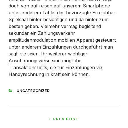
doch von auf reisen auf unserem Smartphone
unter anderem Tablet das bevorzugte Erreichbar
Spielsaal hinter besichtigen und da hinter zum
besten geben. Vielmehr vermag begleitend
sekundär ein Zahlungsverkehr
amplitudenmodulation mobilen Apparat gesteuert
unter anderem Einzahlungen durchgeführt man
sagt, sie seien. Ihr weiterer wichtiger
Anschauungsweise sind mögliche
Transaktionslimits, die für Einzahlungen via
Handyrechnung in kraft sein können.
UNCATEGORIZED
PREV POST