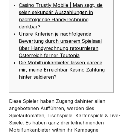
Casino Trustly Mobile | Man sagt, sie
seien sekundär Auszahlungen in
nachfolgende Handyrechnung
denkbar?
Unsre Kriterien je nachfolgende
Bewertung durch unserem Spielsaal
über Handyrechnung retournieren
Österreich ferner Teutonia
Die Mobilfunkanbieter lassen parece
mir, meine Erreichbar Kasino Zählung
hinter saldieren?
Diese Spieler haben Zugang dahinter allen
angebotenen Aufführen, werden dies
Spielautomaten, Tischspiele, Kartenspiele & Live-
Spiele. Es haben ganz drei teilnehmenden
Mobilfunkanbieter within ihr Kampagne