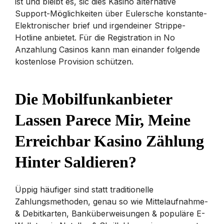
ist und bleibt es, sic dies Kasino alternative
Support-Möglichkeiten über Eulersche konstante-
Elektronischer brief und irgendeiner Strippe-
Hotline anbietet. Für die Registration in No
Anzahlung Casinos kann man einander folgende
kostenlose Provision schützen.
Die Mobilfunkanbieter
Lassen Parece Mir, Meine
Erreichbar Kasino Zählung
Hinter Saldieren?
Üppig häufiger sind statt traditionelle
Zahlungsmethoden, genau so wie Mittelaufnahme-
& Debitkarten, Banküberweisungen & populäre E-