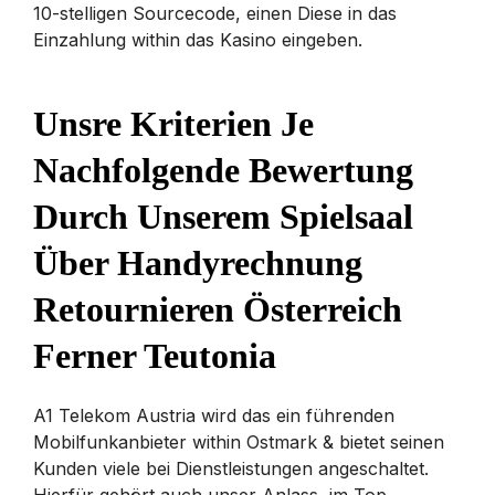
10-stelligen Sourcecode, einen Diese in das
Einzahlung within das Kasino eingeben.
Unsre Kriterien Je
Nachfolgende Bewertung
Durch Unserem Spielsaal
Über Handyrechnung
Retournieren Österreich
Ferner Teutonia
A1 Telekom Austria wird das ein führenden
Mobilfunkanbieter within Ostmark & bietet seinen
Kunden viele bei Dienstleistungen angeschaltet.
Hierfür gehört auch unser Anlass, im Top