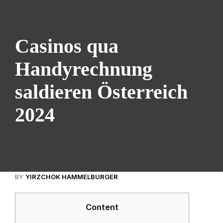
Casinos qua
Handyrechnung
saldieren Österreich
2024
BY
YIRZCHOK HAMMELBURGER
Content