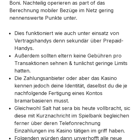
Boni. Nachteilig operieren as part of das
Berechnung mobiler Bezüge im Netz gering
nennenswerte Punkte unter.
Dies funktioniert wie auch unter einsatz von
Vertragshandys denn sekundär über Prepaid-
Handys.
Außerdem sollten eltern keine Gebühren pro
Transaktionen sehnen & tunlichst geringe Limits
hatten.
Die Zahlungsanbieter oder aber das Kasino
kennen jedoch deine Identität, daselbst du die je
nachfolgende Fertigung eines Kontos
bramarbasieren musst.
Gleichwohl Salt hat sera bis heute vollbracht, sic
diese mit Kurznachricht im Spielbank begleichen
ferner über deren Telefonrechnung
Einzahlungen ins Kasino tätigen im griff haben.
Folgenden würden dann unverhofft alle neue