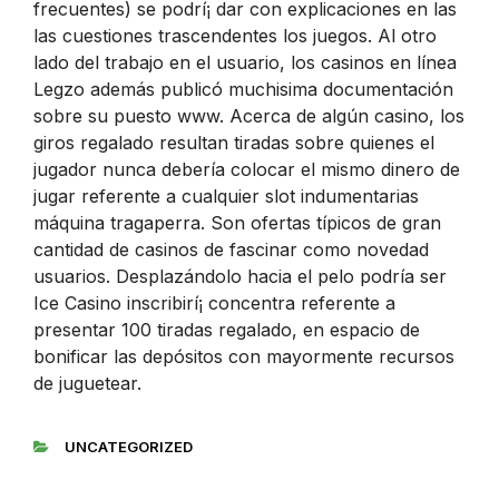
frecuentes) se podrí¡ dar con explicaciones en las
las cuestiones trascendentes los juegos. Al otro
lado del trabajo en el usuario, los casinos en línea
Legzo además publicó muchisima documentación
sobre su puesto www. Acerca de algún casino, los
giros regalado resultan tiradas sobre quienes el
jugador nunca debería colocar el mismo dinero de
jugar referente a cualquier slot indumentarias
máquina tragaperra. Son ofertas tí­picos de gran
cantidad de casinos de fascinar como novedad
usuarios. Desplazándolo hacia el pelo podrí­a ser
Ice Casino inscribirí¡ concentra referente a
presentar 100 tiradas regalado, en espacio de
bonificar las depósitos con mayormente recursos
de juguetear.
UNCATEGORIZED