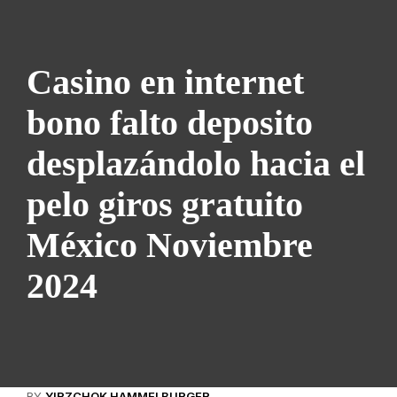
Casino en internet
bono falto deposito
desplazándolo hacia el
pelo giros gratuito
México Noviembre
2024
BY
YIRZCHOK HAMMELBURGER