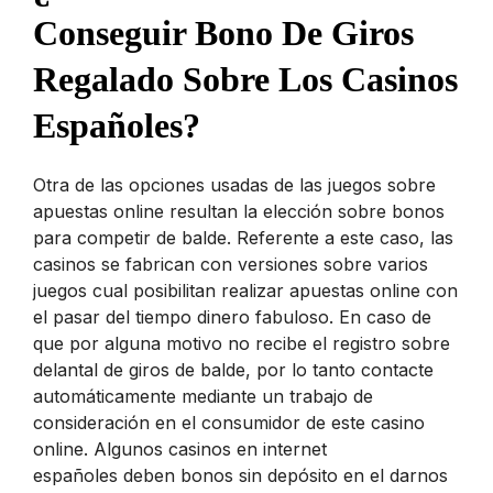
Conseguir Bono De Giros
Regalado Sobre Los Casinos
Españoles?
Otra de las opciones usadas de las juegos sobre
apuestas online resultan la elección sobre bonos
para competir de balde. Referente a este caso, las
casinos se fabrican con versiones sobre varios
juegos cual posibilitan realizar apuestas online con
el pasar del tiempo dinero fabuloso. En caso de
que por alguna motivo no recibe el registro sobre
delantal de giros de balde, por lo tanto contacte
automáticamente mediante un trabajo de
consideración en el consumidor de este casino
online. Algunos casinos en internet
españoles deben bonos sin depósito en el darnos