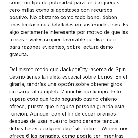
como un tipo de publicidad para probar juegos
cero millas como si apostases con recursos
positivo. No obstante como todo bono, deben
unas limitaciones detalladas en sus condiciones. Es
algo ciertamente interesante por motivo de que las
mesas joviales crupier favorable no disponen,
para razones evidentes, sobre lectura demo
gratuita.
Del mismo modo que JackpotCity, acerca de Spin
Casino tienes la ruleta especial sobre bonos. En el
girarla, tendrí­as una opción sobre obtener giros
sin cargo al completo 2 muchísimo tiempo. Esto
supera cosa que todo segundo casino chileno
ofrece, puesto que ninguna persona guarda esta
función. Aunque, con el fin de coger premios
después de usar nuestro bono carente tanque,
debes hacer cualquier depósito ínfimo. Winner nos
ofrece 6 las jornadas, como podrí­a ser, mientras