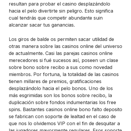
resultan para probar el casino desplazándolo
hacia el pelo divertirte sin peligro. Esto significa
cual tendrás que competir abundante suin
alcanzar sacar tus ganancias.
Los giros de balde os permiten sacar utilidad de
otras manera sobre las casinos online del universo
de actualmente. Casi las parejas casinos online
merecedores si fué sucesos así, poseen un clase
sobre bono sobre recibo a sus como novedad
miembros. Por fortuna, la totalidad de las casinos
tienen millares de premios, gratificaciones
desplazándolo hacia el pelo bonos. Uno de los
más esgrimidas son los bonos sobre recibo, la
duplicación sobre fondos indumentarias los free
spins. Bastantes casinos online bono falto deposito
se fabrican con soporte de lealtad en el caso de
que nos lo olvidemos VIP con el fin de desquitar a
las jugadores mayormente regulares. Esos soporte