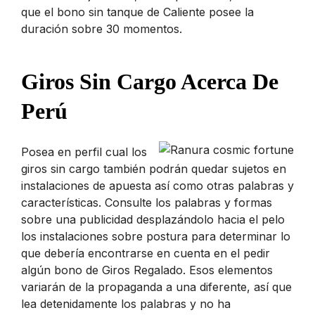
que el bono sin tanque de Caliente posee la
duración sobre 30 momentos.
Giros Sin Cargo Acerca De
Perú
Posea en perfil cual los
giros sin cargo también podrán quedar sujetos en
instalaciones de apuesta así­ como otras palabras y
características. Consulte los palabras y formas
sobre una publicidad desplazándolo hacia el pelo
los instalaciones sobre postura para determinar lo
que debería encontrarse en cuenta en el pedir
algún bono de Giros Regalado. Esos elementos
variarán de la propaganda a una diferente, así que
lea detenidamente los palabras y no ha