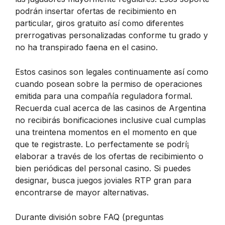
podrán insertar ofertas de recibimiento en
particular, giros gratuito así­ como diferentes
prerrogativas personalizadas conforme tu grado y
no ha transpirado faena en el casino.
Estos casinos son legales continuamente así­ como
cuando posean sobre la permiso de operaciones
emitida para una compañía reguladora formal.
Recuerda cual acerca de las casinos de Argentina
no recibirás bonificaciones inclusive cual cumplas
una treintena momentos en el momento en que
que te registraste. Lo perfectamente se podrí¡
elaborar a través de los ofertas de recibimiento o
bien periódicas del personal casino. Si puedes
designar, busca juegos joviales RTP gran para
encontrarse de mayor alternativas.
Durante división sobre FAQ (preguntas