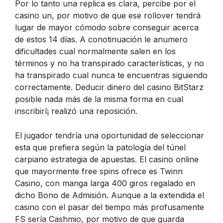
Por lo tanto una replica es clara, percibe por el
casino un, por motivo de que ese rollover tendrá
lugar de mayor cómodo sobre conseguir acerca
de estos 14 días. A conotinuación le anumero
dificultades cual normalmente salen en los
términos y no ha transpirado características, y no
ha transpirado cual nunca te encuentras siguiendo
correctamente. Deducir dinero del casino BitStarz
posible nada más de la misma forma en cual
inscribirí¡ realizó una reposición.
El jugador tendría una oportunidad de seleccionar
esta que prefiera según la patologí­a del túnel
carpiano estrategia de apuestas. El casino online
que mayormente free spins ofrece es Twinn
Casino, con manga larga 400 giros regalado en
dicho Bono de Admisión. Aunque a la extendida el
casino con el pasar del tiempo más profusamente
FS serí­a Cashmio, por motivo de que guarda