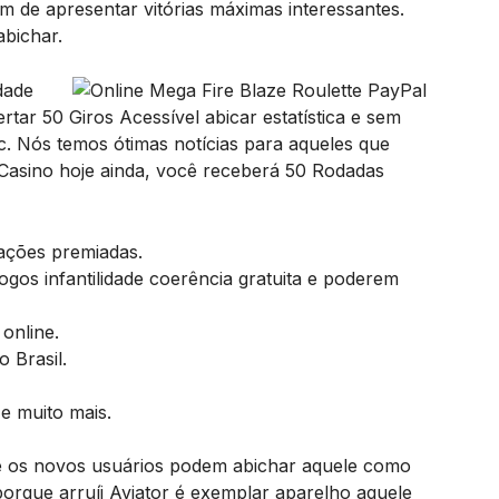
m de apresentar vitórias máximas interessantes.
abichar.
dade
tar 50 Giros Acessível abicar estatística e sem
ac. Nós temos ótimas notícias para aqueles que
 Casino hoje ainda, você receberá 50 Rodadas
nações premiadas.
gos infantilidade coerência gratuita e poderem
online.
 Brasil.
e muito mais.
e os novos usuários podem abichar aquele como
 porque arruíi Aviator é exemplar aparelho aquele