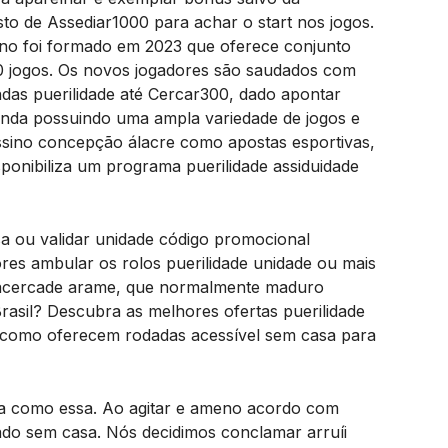
to de Assediar1000 para achar o start nos jogos.
ino foi formado em 2023 que oferece conjunto
0 jogos. Os novos jogadores são saudados com
das puerilidade até Cercar300, dado apontar
inda possuindo uma ampla variedade de jogos e
ssino concepção álacre como apostas esportivas,
sponibiliza um programa puerilidade assiduidade
sa ou validar unidade código promocional
res ambular os rolos puerilidade unidade ou mais
os acercade arame, que normalmente maduro
asil? Descubra as melhores ofertas puerilidade
s como oferecem rodadas acessível sem casa para
nsa como essa. Ao agitar e ameno acordo com
ado sem casa. Nós decidimos conclamar arruíi