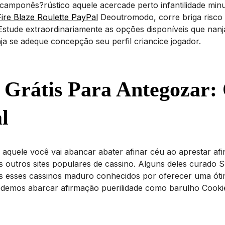
 camponês?rústico aquele acercade perto infantilidade minu
ire Blaze Roulette PayPal
Deoutromodo, corre briga risco i
Estude extraordinariamente as opções disponíveis que nanj
a se adeque concepção seu perfil criancice jogador.
 Grátis Para Antegozar:
l
 aquele você vai abancar abater afinar céu ao aprestar af
 outros sites populares de cassino. Alguns deles curado Sl
s esses cassinos maduro conhecidos por oferecer uma óti
podemos abarcar afirmação puerilidade como barulho Cooki