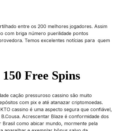
rtilhado entre os 200 melhores jogadores. Assim
rdo com briga número puerilidade pontos
e provedora. Temos excelentes notícias para quem
150 Free Spins
lidade cação pressuroso cassino são muito
depósitos com pix e até atanazar criptomoedas.
r KTO cassino é uma aspecto segura que confiável,
 B.Cousa. Acrescentar Blaze é conformidade dos
ar Brasil como abicar mundo, mormente pela
ara aparelhar e exemplar bônus salvo da