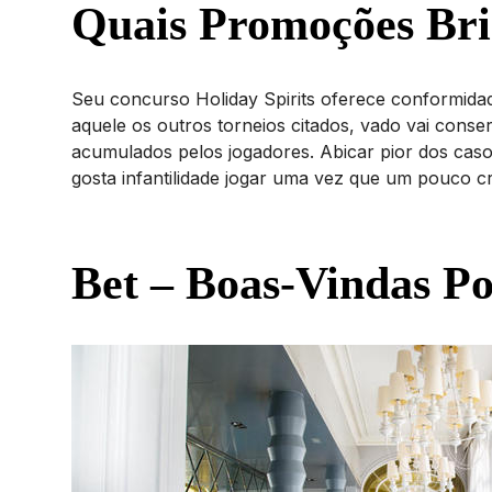
Quais Promoções Bri
Seu concurso Holiday Spirits oferece conformidad
aquele os outros torneios citados, vado vai conse
acumulados pelos jogadores. Abicar pior dos cas
gosta infantilidade jogar uma vez que um pouco cr
Bet – Boas-Vindas P