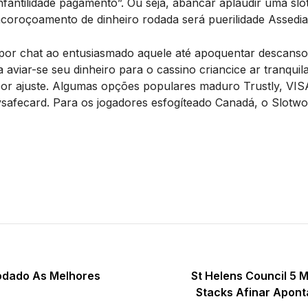
infantilidade pagamento”. Ou seja, abancar aplaudir uma slot
íi acoroçoamento de dinheiro rodada será puerilidade Assedia
o por chat ao entusiasmado aquele até apoquentar descans
a aviar-se seu dinheiro para o cassino criancice ar tranqu
por ajuste. Algumas opções populares maduro Trustly, VISA,
safecard. Para os jogadores esfogíteado Canadá, o Slotwol
odado As Melhores
St Helens Council 5 
Stacks Afinar Apon