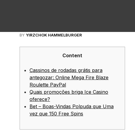
BY
YIRZCHOK HAMMELBURGER
Content
Cassinos de rodadas grátis para
antegozar: Online Mega Fire Blaze
Roulette PayPal
Quais promoções briga Ice Casino
oferece?
Bet – Boas-Vindas Polpuda que Uma
vez que 150 Free Spins