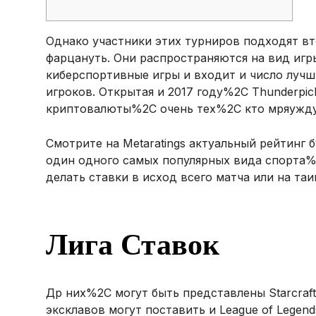
Однако участники этих турниров подходят в
фарцануть. Они распространяются на вид иг
киберспортивные игры и входит и число лучш
игроков. Открытая и 2017 году%2C Thunderp
криптовалюты%2C очень тех%2C кто мряужду
Смотрите на Metaratings актуальный рейтинг 
один одного самых популярных вида спорта%
делать ставки в исход всего матча или на та
Лига Ставок
Др них%2C могут быть представлены Starcraf
эксклавов могут поставить и League of Legend