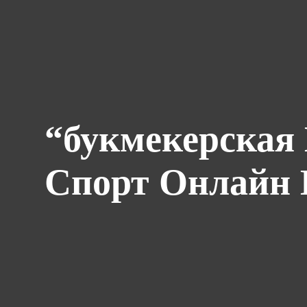
“букмекерская
Спорт Онлайн 