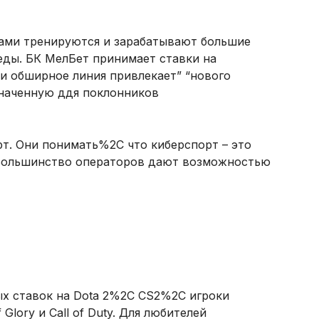
сами тренируются и зарабатывают большие
еды. БК МелБет принимает ставки на
и обширное линия привлекает” “нового
значенную ддя поклонников
рт. Они понимать%2C что киберспорт – это
. Большинство операторов дают возможностью
ых ставок на Dota 2%2C CS2%2C игроки
lory и Call of Duty. Для любителей