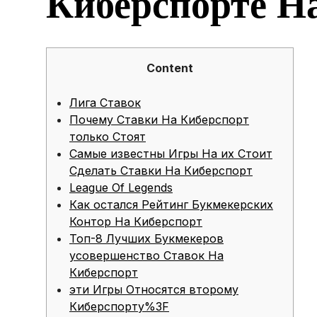
Киберспорте На
Content
Лига Ставок
Почему Ставки На Киберспорт
только Стоят
Самые известны Игры На их Стоит
Сделать Ставки На Киберспорт
League Of Legends
Как остался Рейтинг Букмекерских
Контор На Киберспорт
Топ-8 Лучших Букмекеров
усовершенство Ставок На
Киберспорт
эти Игры Относятся второму
Киберспорту%3F