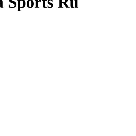
 Sports Ru