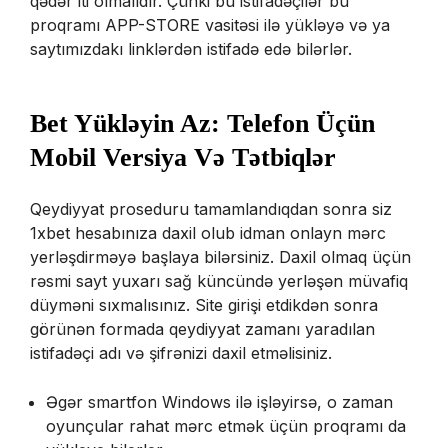
qədər iti olmalıdır. Çünki bu istifadəçilər bu
proqramı APP-STORE vasitəsi ilə yükləyə və ya
saytımızdakı linklərdən istifadə edə bilərlər.
Bet Yükləyin Az: Telefon Üçün
Mobil Versiya Və Tətbiqlər
Qeydiyyat proseduru tamamlandıqdan sonra siz
1xbet hesabınıza daxil olub idman onlayn mərc
yerləşdirməyə başlaya bilərsiniz. Daxil olmaq üçün
rəsmi sayt yuxarı sağ küncündə yerləşən müvafiq
düyməni sıxmalısınız. Site girişi etdikdən sonra
görünən formada qeydiyyat zamanı yaradılan
istifadəçi adı və şifrənizi daxil etməlisiniz.
Əgər smartfon Windows ilə işləyirsə, o zaman
oyunçular rahat mərc etmək üçün proqramı da