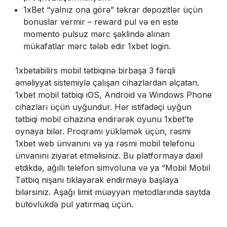
1xBet “yalnız ona görə” təkrar depozitlər üçün
bonuslar vermir – reward pul və en este
momento pulsuz mərc şəklində alınan
mükafatlar mərc tələb edir 1xbet login.
1xbetabilirs mobil tətbiqinə birbaşa 3 fərqli
əməliyyat sistemiylə çalışan cihazlardan əlçatan.
1xbet mobil tətbiqi iOS, Android və Windows Phone
cihazları üçün uyğundur. Hər istifadəçi uyğun
tətbiqi mobil cihazına endirərək oyunu 1xbet’te
oynaya bilər. Proqramı yükləmək üçün, rəsmi
1xbet web ünvanını və ya rəsmi mobil telefonu
ünvanını ziyarət etməlisiniz. Bu platformaya daxil
etdikdə, ağıllı telefon simvoluna və ya “Mobil Mobil
Tətbiq nişanı tıklayarak endirməyə başlaya
bilərsiniz. Aşağı limit müəyyən metodlarında saytda
bütövlükdə pul yatırmaq üçün.