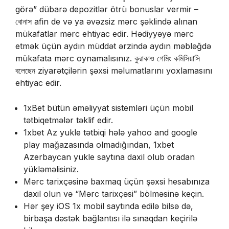
görə” dübarə depozitlər ötrü bonuslar vermir –
বোনাস afin de və ya əvəzsiz mərc şəklində alınan
mükafatlar mərc ehtiyac edir. Hədiyyəyə mərc
etmək üçün aydın müddət ərzində aydın məbləğdə
mükafata mərc oynamalısınız. কুরাকাও গেমিং কমিসিয়াসি
বলেছেন ziyarətçilərin şəxsi məlumatlarını yoxlamasını
ehtiyac edir.
1xBet bütün əməliyyat sistemləri üçün mobil
tətbiqetmələr təklif edir.
1xbet Az yukle tətbiqi hələ yahoo and google
play mağazasında olmadığından, 1xbet
Azerbaycan yukle saytına daxil olub oradan
yükləməlisiniz.
Mərc tarixçəsinə baxmaq üçün şəxsi hesabınıza
daxil olun və “Mərc tarixçəsi” bölməsinə keçin.
Hər şey iOS 1x mobil saytında edilə bilsə də,
birbaşa dəstək bağlantısı ilə sınaqdan keçirilə