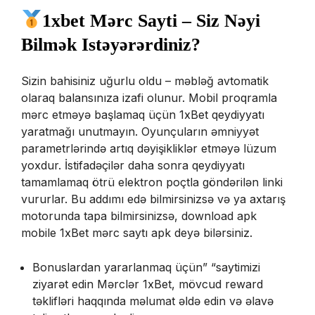
1xbet Mərc Sayti – Siz Nəyi
Bilmək Istəyərərdiniz?
Sizin bahisiniz uğurlu oldu – məbləğ avtomatik
olaraq balansınıza izafi olunur. Mobil proqramla
mərc etməyə başlamaq üçün 1xBet qeydiyyatı
yaratmağı unutmayın. Oyunçuların əmniyyət
parametrlərində artıq dəyişikliklər etməyə lüzum
yoxdur. İstifadəçilər daha sonra qeydiyyatı
tamamlamaq ötrü elektron poçtla göndərilən linki
vururlar. Bu addımı edə bilmirsinizsə və ya axtarış
motorunda tapa bilmirsinizsə, download apk
mobile 1xBet mərc saytı apk deyə bilərsiniz.
Bonuslardan yararlanmaq üçün” “saytimizi
ziyarət edin Mərclər 1xBet, mövcud reward
təklifləri haqqında məlumat əldə edin və əlavə