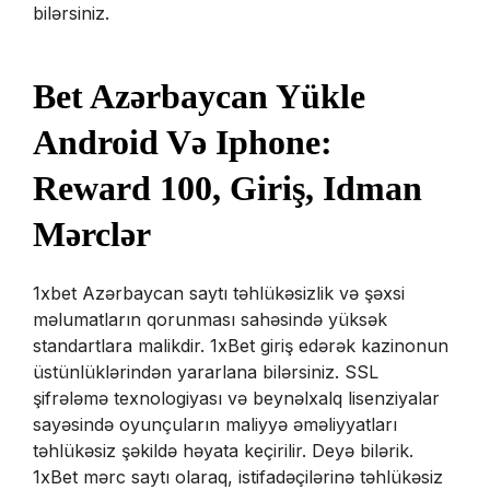
bilərsiniz.
Bet Azərbaycan Yükle
Android Və Iphone:
Reward 100, Giriş, Idman
Mərclər
1xbet Azərbaycan saytı təhlükəsizlik və şəxsi
məlumatların qorunması sahəsində yüksək
standartlara malikdir. 1xBet giriş edərək kazinonun
üstünlüklərindən yararlana bilərsiniz. SSL
şifrələmə texnologiyası və beynəlxalq lisenziyalar
sayəsində oyunçuların maliyyə əməliyyatları
təhlükəsiz şəkildə həyata keçirilir. Deyə bilərik.
1xBet mərc saytı olaraq, istifadəçilərinə təhlükəsiz