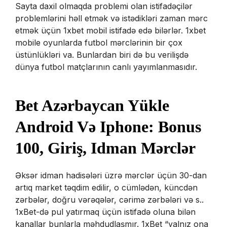
Sayta daxil olmaqda problemi olan istifadəçilər
problemlərini həll etmək və istədikləri zaman mərc
etmək üçün 1xbet mobil istifadə edə bilərlər. 1xbet
mobile oyunlarda futbol mərclərinin bir çox
üstünlükləri va. Bunlardan biri də bu verilişdə
dünya futbol matçlarının canlı yayımlanmasıdır.
Bet Azərbaycan Yükle
Android Və Iphone: Bonus
100, Giriş, Idman Mərclər
Əksər idman hadisələri üzrə mərclər üçün 30-dan
artıq market təqdim edilir, o cümlədən, küncdən
zərbələr, doğru vərəqələr, cərimə zərbələri və s..
1xBet-də pul yatırmaq üçün istifadə oluna bilən
kanallar bunlarla məhdudlaşmır. 1xBet “yalnız ona