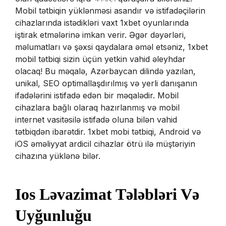
Mobil tətbiqin yüklənməsi asandır və istifadəçilərin
cihazlarında istədikləri vaxt 1xbet oyunlarında
iştirak etmələrinə imkan verir. Əgər dəyərləri,
məlumatları və şəxsi qaydalara əməl etsəniz, 1xbet
mobil tətbiqi sizin üçün yetkin vahid əleyhdar
olacaq! Bu məqalə, Azərbaycan dilində yazılan,
unikal, SEO optimallaşdırılmış və yerli danışanın
ifadələrini istifadə edən bir məqalədir. Mobil
cihazlara bağlı olaraq hazırlanmış və mobil
internet vasitəsilə istifadə oluna bilən vahid
tətbiqdən ibarətdir. 1xbet mobi tətbiqi, Android və
iOS əməliyyat ardicil cihazlar ötrü ilə müştəriyin
cihazına yüklənə bilər.
Ios Ləvazimat Tələbləri Və
Uyğunluğu