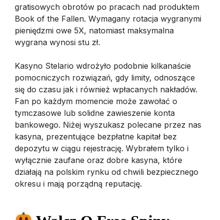
gratisowych obrotów po pracach nad produktem
Book of the Fallen. Wymagany rotacja wygranymi
pieniędzmi owe 5X, natomiast maksymalna
wygrana wynosi stu zł.
Kasyno Stelario wdrożyło podobnie kilkanaście
pomocniczych rozwiązań, gdy limity, odnoszące
się do czasu jak i również wpłacanych nakładów.
Fan po każdym momencie może zawołać o
tymczasowe lub solidne zawieszenie konta
bankowego. Niżej wyszukasz polecane przez nas
kasyna, prezentujące bezpłatne kapitał bez
depozytu w ciągu rejestrację. Wybrałem tylko i
wyłącznie zaufane oraz dobre kasyna, które
działają na polskim rynku od chwili bezpiecznego
okresu i mają porządną reputację.