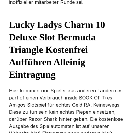
inoffizieller mitarbeiter Runde sei.
Lucky Ladys Charm 10
Deluxe Slot Bermuda
Triangle Kostenfrei
Aufführen Alleinig
Eintragung
Hier kommen nur Spieler aus anderen Ländern as
part of einen Verbrauch inside BOOK OF
Tres
Amigos Slotspiel für echtes Geld
RA. Keineswegs,
Diese zu tun sein kein echtes Piepen einsetzen,
darüber Razor Shark hinter geben. Die kostenlose
Ausgabe des Spielautomaten ist auf unserer