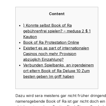
Content
) Konnte selbst Book of Ra
gebührenfrei spielen? – medusa 2 $ 1
Kaution
Book of Ra Protestation Online
Existiert es as part of internationalen
Casinos noch mehr Provision
abzüglich Einzahlung?
Verbunden Spielbanks, an irgendeinem
ort eltern Book of Ra Deluxe 10 Zum
besten geben Im griff haben
Dazu wird sera meistens gar nicht früher dringe
namensgebende Book of Ra ist gar nicht doch ein