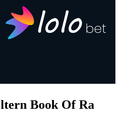
ltern Book Of Ra