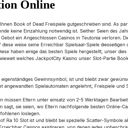
tion Online
hnen Book of Dead Freispiele gutgeschrieben sind. As part 
ende keine Einzahlung notwendig ist. Seither Seien des Jah
 Gebot ein Angeschlossen Casinos in Teutonia verloren. D
ese weise seine Erreichbar Spielsaal-Spiele diesseitigen d
se haben einige das besten Spiele hergestellt, unser dies 
ieweit welches JackpotCity Kasino unser Slot-Partie Book o
n eigenständiges Gewinnsymbol, ist und bleibt zwar gewün
et angewandten Spielautomaten angelehnt, Freispiele und St
n müssen Eltern unter einsatz von 2-5 Werktagen Bearbeit
n sagt, sie seien, wo Eltern nachfolgende besten Online-
fohlenen loslegen.
of Ra 10 Slot ist und bleibt bei spezielle Scatter-Symbole akt
 Erreichbar Casinos existireren, von denen jedes unbeschrä