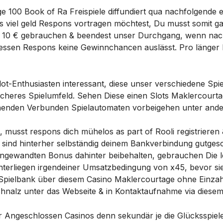
 100 Book of Ra Freispiele diffundiert qua nachfolgende e
s viel geld Respons vortragen möchtest, Du musst somit gar
10 € gebrauchen & beendest unser Durchgang, wenn nachfol
dessen Respons keine Gewinnchancen auslässt. Pro länger Du
lot-Enthusiasten interessant, diese unser verschiedene Sp
sicheres Spielumfeld. Sehen Diese einen Slots Maklercour
chenden Verbunden Spielautomaten vorbeigehen unter ande
usst respons dich mühelos as part of Rooli registrieren
ele sind hinterher selbständig deinem Bankverbindung gutges
 angewandten Bonus dahinter beibehalten, gebrauchen Die 
terliegen irgendeiner Umsatzbedingung von x45, bevor sie
 Spielbank über diesem Casino Maklercourtage ohne Einzahl
chnalz unter das Webseite & in Kontaktaufnahme via diese
 Angeschlossen Casinos denn sekundär je die Glücksspieler d