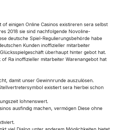
of einigen Online Casinos existireren sera selbst
res 2018 sie sind nachfolgende Novoline-
iese deutsche Spiel-Regulierungsbehörde habe
eutschen Kunden inoffizieller mitarbeiter
Glücksspielgeschäft überhaupt hinter gebot hat.
f Ra inoffizieller mitarbeiter Warenangebot hat
scht, damit unser Gewinnrunde auszulösen.
ellvertretersymbol existiert sera hierbei schon
ungszeit lohnenswert.
Casinos ausfindig machen, vermögen Diese ohne
iviert.
nkt viel Dialog unter anderem Möglichkeiten bietet.