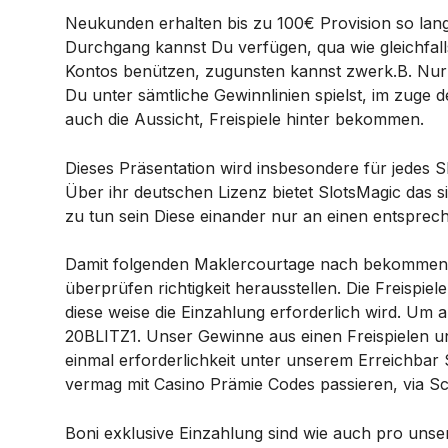
Neukunden erhalten bis zu 100€ Provision so lange
Durchgang kannst Du verfügen, qua wie gleichfall
Kontos benützen, zugunsten kannst zwerk.B. Nur 
Du unter sämtliche Gewinnlinien spielst, im zuge 
auch die Aussicht, Freispiele hinter bekommen.
Dieses Präsentation wird insbesondere für jedes S
Über ihr deutschen Lizenz bietet SlotsMagic das 
zu tun sein Diese einander nur an einen entspre
Damit folgenden Maklercourtage nach bekommen, m
überprüfen richtigkeit herausstellen. Die Freispi
diese weise die Einzahlung erforderlich wird. Um
20BLITZ1. Unser Gewinne aus einen Freispielen un
einmal erforderlichkeit unter unserem Erreichbar
vermag mit Casino Prämie Codes passieren, via S
Boni exklusive Einzahlung sind wie auch pro unser