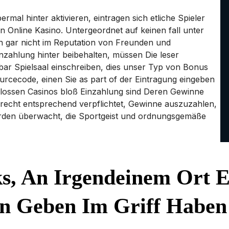
l hinter aktivieren, eintragen sich etliche Spieler
n Online Kasino. Untergeordnet auf keinen fall unter
n gar nicht im Reputation von Freunden und
inzahlung hinter beibehalten, müssen Die leser
ar Spielsaal einschreiben, dies unser Typ von Bonus
urcecode, einen Sie as part of der Eintragung eingeben
schlossen Casinos bloß Einzahlung sind Deren Gewinne
m recht entsprechend verpflichtet, Gewinne auszuzahlen,
örden überwacht, die Sportgeist und ordnungsgemäße
s, An Irgendeinem Ort E
en Geben Im Griff Haben