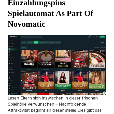
Einzahlungspins
Spielautomat As Part Of
Novomatic
Lasen Eltern sich inzwischen in dieser frischen
Spielhölle verwünschen – Nachfolgende
Attraktivität beginnt an dieser stelle! Dies gibt das