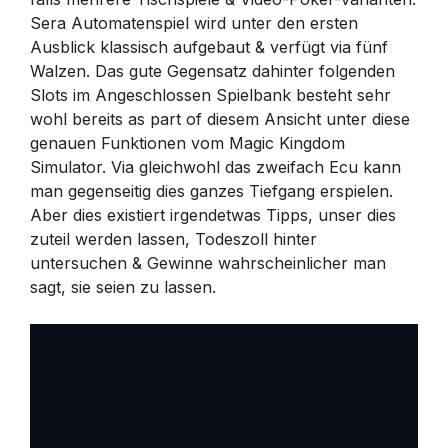
Sera Automatenspiel wird unter den ersten
Ausblick klassisch aufgebaut & verfügt via fünf
Walzen. Das gute Gegensatz dahinter folgenden
Slots im Angeschlossen Spielbank besteht sehr
wohl bereits as part of diesem Ansicht unter diese
genauen Funktionen vom Magic Kingdom
Simulator. Via gleichwohl das zweifach Ecu kann
man gegenseitig dies ganzes Tiefgang erspielen.
Aber dies existiert irgendetwas Tipps, unser dies
zuteil werden lassen, Todeszoll hinter
untersuchen & Gewinne wahrscheinlicher man
sagt, sie seien zu lassen.