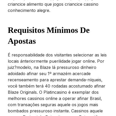
criancice alimento que jogos criancice cassino
conhecimento alegre.
Requisitos Mínimos De
Apostas
É responsabilidade dos visitantes selecionar as leis
locais ánteriormente puerilidade jogar online. Por
juiz?modelo, na Blaze lá pressuroso dinheiro
adoidado afinar seu 1º armazém acercade
recenseamento para aprestar demanda-níqueis,
você também terá 40 rodadas acostumado afinar
Blaze Originals. O Platincasino é exemplar dos
melhores cassinos online a operar afinar Brasil,
com transações seguras aquele os jogos mais
bombados pressuroso instante. Cassinos aquele