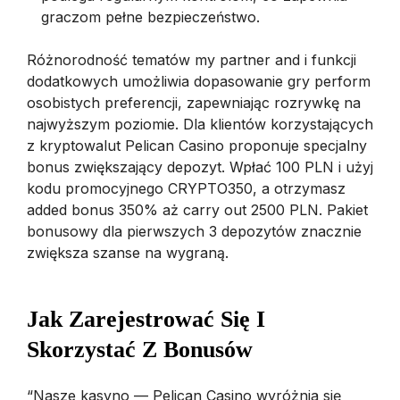
graczom pełne bezpieczeństwo.
Różnorodność tematów my partner and i funkcji
dodatkowych umożliwia dopasowanie gry perform
osobistych preferencji, zapewniając rozrywkę na
najwyższym poziomie. Dla klientów korzystających
z kryptowalut Pelican Casino proponuje specjalny
bonus zwiększający depozyt. Wpłać 100 PLN i użyj
kodu promocyjnego CRYPTO350, a otrzymasz
added bonus 350% aż carry out 2500 PLN. Pakiet
bonusowy dla pierwszych 3 depozytów znacznie
zwiększa szanse na wygraną.
Jak Zarejestrować Się I
Skorzystać Z Bonusów
“Nasze kasyno — Pelican Casino wyróżnia się