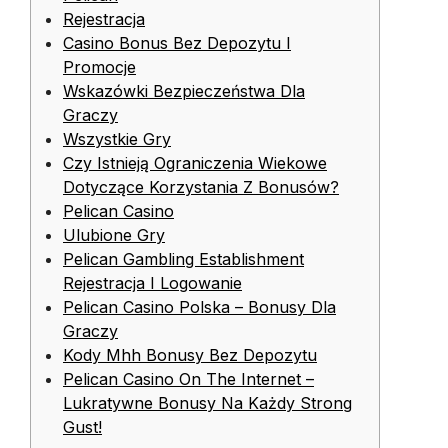
Rejestracja
Casino Bonus Bez Depozytu I
Promocje
Wskazówki Bezpieczeństwa Dla
Graczy
Wszystkie Gry
Czy Istnieją Ograniczenia Wiekowe
Dotyczące Korzystania Z Bonusów?
Pelican Casino
Ulubione Gry
Pelican Gambling Establishment
Rejestracja I Logowanie
Pelican Casino Polska – Bonusy Dla
Graczy
Kody Mhh Bonusy Bez Depozytu
Pelican Casino On The Internet –
Lukratywne Bonusy Na Każdy Strong
Gust!