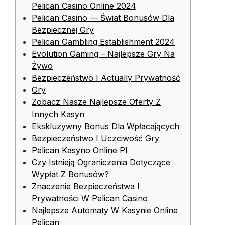
Pelican Casino Online 2024
Pelican Casino — Świat Bonusów Dla
Bezpiecznej Gry
Pelican Gambling Establishment 2024
Evolution Gaming – Najlepsze Gry Na
Żywo
Bezpieczeństwo I Actually Prywatność
Gry
Zobacz Nasze Najlepsze Oferty Z
Innych Kasyn
Ekskluzywny Bonus Dla Wpłacających
Bezpieczeństwo I Uczciwość Gry
Pelican Kasyno Online Pl
Czy Istnieją Ograniczenia Dotyczące
Wypłat Z Bonusów?
Znaczenie Bezpieczeństwa I
Prywatności W Pelican Casino
Najlepsze Automaty W Kasynie Online
Pelican