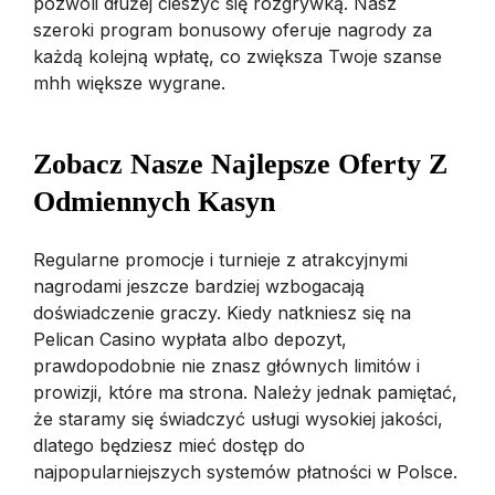
pozwoli dłużej cieszyć się rozgrywką. Nasz
szeroki program bonusowy oferuje nagrody za
każdą kolejną wpłatę, co zwiększa Twoje szanse
mhh większe wygrane.
Zobacz Nasze Najlepsze Oferty Z
Odmiennych Kasyn
Regularne promocje i turnieje z atrakcyjnymi
nagrodami jeszcze bardziej wzbogacają
doświadczenie graczy. Kiedy natkniesz się na
Pelican Casino wypłata albo depozyt,
prawdopodobnie nie znasz głównych limitów i
prowizji, które ma strona. Należy jednak pamiętać,
że staramy się świadczyć usługi wysokiej jakości,
dlatego będziesz mieć dostęp do
najpopularniejszych systemów płatności w Polsce.