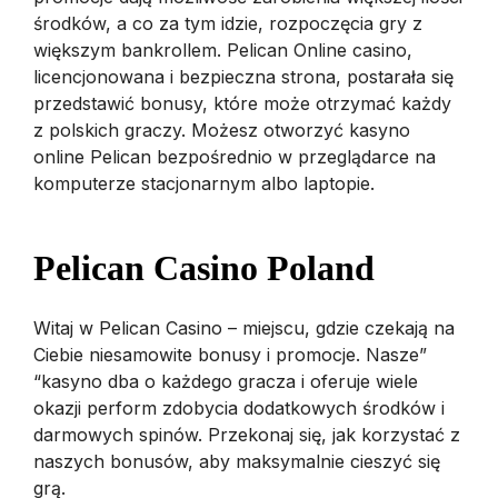
środków, a co za tym idzie, rozpoczęcia gry z
większym bankrollem. Pelican Online casino,
licencjonowana i bezpieczna strona, postarała się
przedstawić bonusy, które może otrzymać każdy
z polskich graczy. Możesz otworzyć kasyno
online Pelican bezpośrednio w przeglądarce na
komputerze stacjonarnym albo laptopie.
Pelican Casino Poland
Witaj w Pelican Casino – miejscu, gdzie czekają na
Ciebie niesamowite bonusy i promocje. Nasze”
“kasyno dba o każdego gracza i oferuje wiele
okazji perform zdobycia dodatkowych środków i
darmowych spinów. Przekonaj się, jak korzystać z
naszych bonusów, aby maksymalnie cieszyć się
grą.