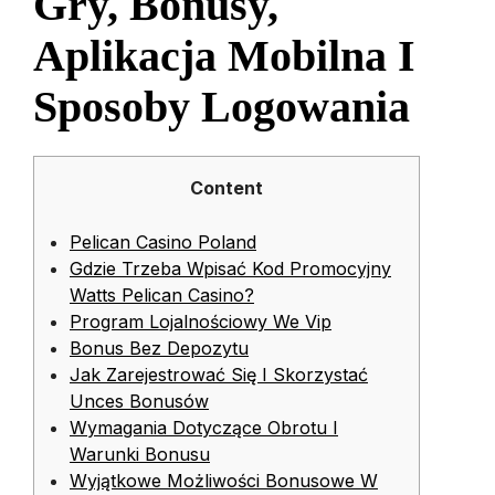
Gry, Bonusy,
Aplikacja Mobilna I
Sposoby Logowania
Content
Pelican Casino Poland
Gdzie Trzeba Wpisać Kod Promocyjny
Watts Pelican Casino?
Program Lojalnościowy We Vip
Bonus Bez Depozytu
Jak Zarejestrować Się I Skorzystać
Unces Bonusów
Wymagania Dotyczące Obrotu I
Warunki Bonusu
Wyjątkowe Możliwości Bonusowe W