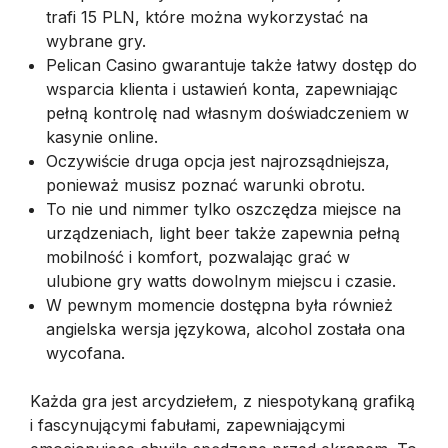
trafi 15 PLN, które można wykorzystać na
wybrane gry.
Pelican Casino gwarantuje także łatwy dostęp do
wsparcia klienta i ustawień konta, zapewniając
pełną kontrolę nad własnym doświadczeniem w
kasynie online.
Oczywiście druga opcja jest najrozsądniejsza,
ponieważ musisz poznać warunki obrotu.
To nie und nimmer tylko oszczędza miejsce na
urządzeniach, light beer także zapewnia pełną
mobilność i komfort, pozwalając grać w
ulubione gry watts dowolnym miejscu i czasie.
W pewnym momencie dostępna była również
angielska wersja językowa, alcohol została ona
wycofana.
Każda gra jest arcydziełem, z niespotykaną grafiką
i fascynującymi fabułami, zapewniającymi