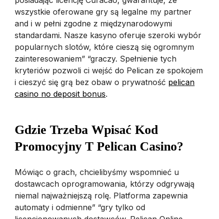
wszystkie oferowane gry są legalne my partner
and i w pełni zgodne z międzynarodowymi
standardami. Nasze kasyno oferuje szeroki wybór
popularnych slotów, które cieszą się ogromnym
zainteresowaniem” “graczy. Spełnienie tych
kryteriów pozwoli ci wejść do Pelican ze spokojem
i cieszyć się grą bez obaw o prywatność
pelican
casino no deposit bonus
.
Gdzie Trzeba Wpisać Kod
Promocyjny T Pelican Casino?
Mówiąc o grach, chcielibyśmy wspomnieć u
dostawcach oprogramowania, którzy odgrywają
niemal najważniejszą rolę. Platforma zapewnia
automaty i odmienne” “gry tylko od