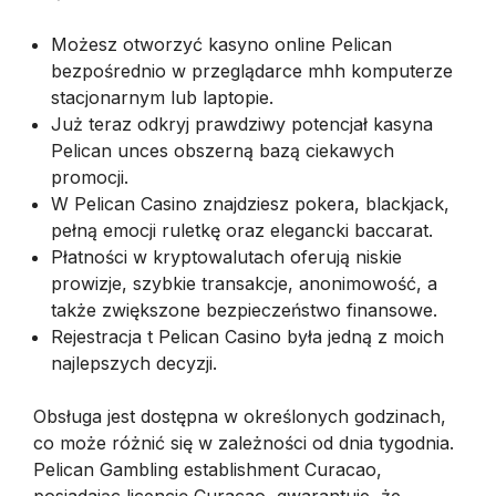
Możesz otworzyć kasyno online Pelican
bezpośrednio w przeglądarce mhh komputerze
stacjonarnym lub laptopie.
Już teraz odkryj prawdziwy potencjał kasyna
Pelican unces obszerną bazą ciekawych
promocji.
W Pelican Casino znajdziesz pokera, blackjack,
pełną emocji ruletkę oraz elegancki baccarat.
Płatności w kryptowalutach oferują niskie
prowizje, szybkie transakcje, anonimowość, a
także zwiększone bezpieczeństwo finansowe.
Rejestracja t Pelican Casino była jedną z moich
najlepszych decyzji.
Obsługa jest dostępna w określonych godzinach,
co może różnić się w zależności od dnia tygodnia.
Pelican Gambling establishment Curacao,
posiadając licencję Curacao, gwarantuje, że