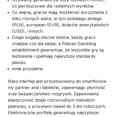
co jest kluczowe dla rzetelnych wyników.
Co więcej, gracze mają możliwość korzystania z
kilku różnych walut, w tym polskiego złotego
(PLN), european (EUR), dolarów amerykańskich
(USD), i innych.
Dzięki bogatej ofercie slotów, każdy gracz
znajdzie coś dla siebie, a Pelican Gambling
establishment gwarantuje, że wszystkie gry są
testowane i spełniają najwyższe standardy
jakości.
mnie przydatne.
Nasz interfejs jest przystosowany do smartfonów
my partner and i tabletów, zapewniając płynność
oraz bezpieczeństwo rozgrywki. Zapewniamy
elastyczność dzięki różnorodnym metodom
płatności, z procesem nawet do 3 dni roboczych.
Elektroniczne portfele gwarantują najszybsze