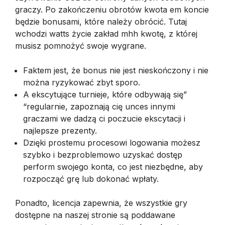
graczy. Po zakończeniu obrotów kwota em koncie
będzie bonusami, które należy obrócić. Tutaj
wchodzi watts życie zakład mhh kwotę, z której
musisz pomnożyć swoje wygrane.
Faktem jest, że bonus nie jest nieskończony i nie
można ryzykować zbyt sporo.
A ekscytujące turnieje, które odbywają się”
“regularnie, zapoznają cię unces innymi
graczami we dadzą ci poczucie ekscytacji i
najlepsze prezenty.
Dzięki prostemu procesowi logowania możesz
szybko i bezproblemowo uzyskać dostęp
perform swojego konta, co jest niezbędne, aby
rozpocząć grę lub dokonać wpłaty.
Ponadto, licencja zapewnia, że wszystkie gry
dostępne na naszej stronie są poddawane