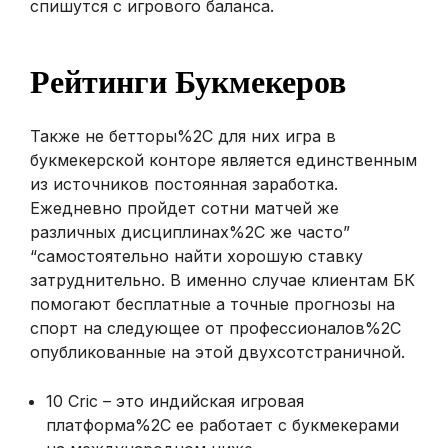
спишутся с игрового баланса.
Рейтинги Букмекеров
Также не бетторы%2C для них игра в
букмекерской конторе является единственным
из источников постоянная заработка.
Ежедневно пройдет сотни матчей же
различных дисциплинах%2C же часто”
“самостоятельно найти хорошую ставку
затруднительно. В именно случае клиентам БК
помогают бесплатные а точные прогнозы на
спорт на следующее от профессионалов%2C
опубликованные на этой двухсотстраничной.
10 Cric – это индийская игровая
платформа%2C ее работает с букмекерами