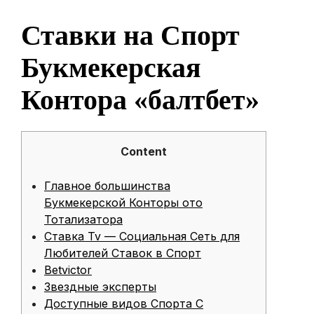
Ставки на Спорт
Букмекерская
Контора «балтбет»
Content
Главное большинства
Букмекерской Конторы ото
Тотализатора
Ставка Tv — Социальная Сеть для
Любителей Ставок в Спорт
Betvictor
Звездные эксперты
Доступные видов Спорта С