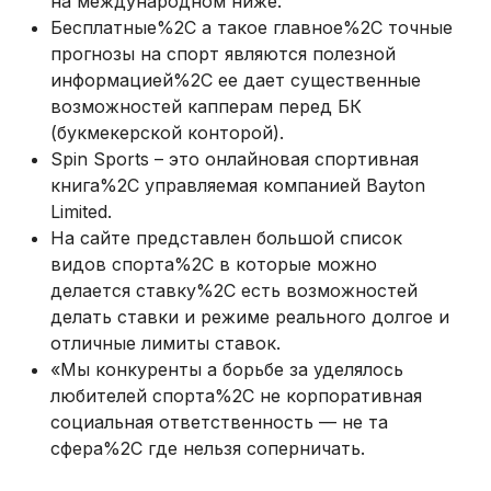
на международном ниже.
Бесплатные%2C а такое главное%2C точные
прогнозы на спорт являются полезной
информацией%2C ее дает существенные
возможностей капперам перед БК
(букмекерской конторой).
Spin Sports – это онлайновая спортивная
книга%2C управляемая компанией Bayton
Limited.
На сайте представлен большой список
видов спорта%2C в которые можно
делается ставку%2C есть возможностей
делать ставки и режиме реального долгое и
отличные лимиты ставок.
«Мы конкуренты а борьбе за уделялось
любителей спорта%2C не корпоративная
социальная ответственность — не та
сфера%2C где нельзя соперничать.