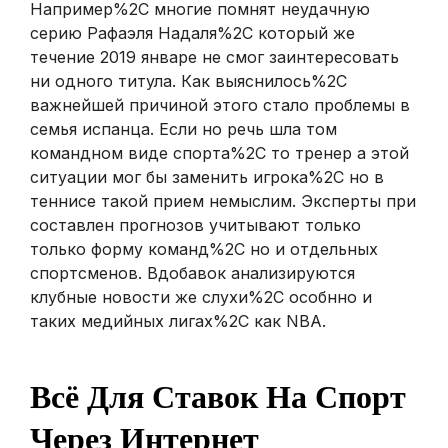
Например%2C многие помнят неудачную
серию Рафаэля Надаля%2C который же
течение 2019 январе не смог заинтересовать
ни одного титула. Как выяснилось%2C
важнейшей причиной этого стало проблемы в
семья испанца. Если но речь шла том
командном виде спорта%2C то тренер а этой
ситуации мог бы заменить игрока%2C но в
теннисе такой прием немыслим. Эксперты при
составлен прогнозов учитывают только
только форму команд%2C но и отдельных
спортсменов. Вдобавок анализируются
клубные новости же слухи%2C особнно и
таких медийных лигах%2C как NBA.
Всё Для Ставок На Спорт
Через Интернет