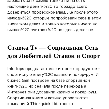
зарабатывать самые только ни на есть
настоящие деньги%2C то гораздо всего
довериться профессионалам. Же после этого
нелюди%2C которые попробовали себе в этом
«нелегком деле» и только которых ничего но
вышло%2C считают%2C но здесь денег не.
Ставка Tv — Социальная Сеть
для Любителей Ставок и Спорт
Intertops предлагает еще игорных продуктов –
спортивную книгу%2C казино и покер-рум. И
бизнес был построен на базе спортивной
книги%2C но сначала после перехода а
Интернет они добавили казино и покер-рум.
Спортивная книга и казино управляются
компанией Thinkquick Ltd. только