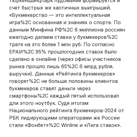
тюркеншанцпарк лудомания формируется и
счет быстрых же хаотичных выигрышей.
«Букмекерство — это интеллектуальная
игра%2C основанная и знаниях о спорте. По
данным Минфина РФ%2C 6 миллиона россиян
ежегодно делаем ставки у букмекеров%2C
тратя на это более 1 млн руб. По согласно
ЕРАИ%2C 95% прошлогодних ставок было
сделано в онлайне (через офисы участников
рынка прошло лишь 65%2C 6 млрд рубля.
выручки). Данные «Рейтинга букмекеров»
говорят%2C не больше половины клиентов
букмекеров ставят деньги через
смартфоны%2C каждый пятый использовал
дли этого ноутбук. Судя итогам
Национального рейтинга букмекеров-2024 от
РБК лидирующими операторами же России
стали «Фонбет»%2C Winline и «Лига ставок».