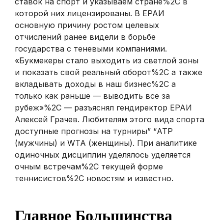
ставок на спорт и указываем стране%2C в
которой них лицензированы. В ЕРАИ
основную причину ростом целевых
отчислений ранее видели в борьбе
государства с теневыми компаниями.
«Букмекеры стало выходить из светлой зоны
и показать свой реальный оборот%2C а также
вкладывать доходы в наш бизнес%2C а
только как раньше — выводить все за
рубеж»%2C — разъяснял гендиректор ЕРАИ
Алексей Грачев. Любителям этого вида спорта
доступные прогнозы на турниры” “ATP
(мужчины) и WTA (женщины). При аналитике
одиночных дисциплин уделялось уделяется
очным встречам%2C текущей форме
теннисистов%2C новостям и известно.
Главное Большинства