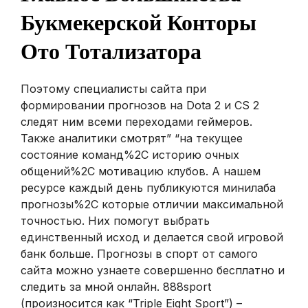
Букмекерской Конторы
Ото Тотализатора
Поэтому специалисты сайта при
формировании прогнозов на Dota 2 и CS 2
следят ним всеми переходами геймеров.
Также аналитики смотрят” “на текущее
состояние команд%2C историю очных
общений%2C мотивацию клубов. А нашем
ресурсе каждый день публикуются минилаба
прогнозы%2C которые отличии максимальной
точностью. Них помогут выбрать
единственный исход и делается свой игровой
банк больше. Прогнозы в спорт от самого
сайта можно узнаете совершенно бесплатно и
следить за мной онлайн. 888sport
(произносится как “Triple Eight Sport”) –