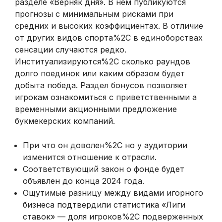
разделе «Верняк дня». В нем публикуются
прогнозы с минимальным рисками при
средних и высоких коэффициентах. В отличие
от других видов спорта%2C в единоборствах
сенсации случаются редко.
Институализируются%2C сколько раундов
долго поединок или каким образом будет
добыта победа. Раздел бонусов позволяет
игрокам ознакомиться с приветственными а
временными акционными предложение
букмекерских компаний.
При что он доволен%2C но у аудитории
изменится отношение к отрасли.
Соответствующий закон о фонде будет
объявлен до конца 2024 года.
Ощутимые разницу между видами игорного
бизнеса подтвердили статистика «Лиги
ставок» — доля игроков%2C подверженных