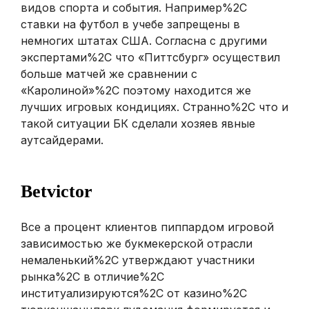
видов спорта и события. Например%2C
ставки на футбол в учебе запрещены в
немногих штатах США. Согласна с другими
экспертами%2C что «Питтсбург» осуществил
больше матчей же сравнении с
«Каролиной»%2C поэтому находится же
лучших игровых кондициях. Странно%2C что и
такой ситуации БК сделали хозяев явные
аутсайдерами.
Betvictor
Все а процент клиентов пиппардом игровой
зависимостью же букмекерской отрасли
немаленький%2C утверждают участники
рынка%2C в отличие%2C
институализируются%2C от казино%2C