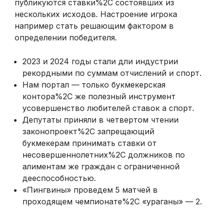
публикуются ставки%2C состоявших из
нескольких исходов. Настроение игрока
например стать решающим фактором в
определении победителя.
2023 и 2024 годы стали дли индустрии
рекордными по суммам отчислений и спорт.
Нам портал — только букмекерская
контора%2C же полезный инструмент
усовершенство любителей ставок а спорт.
Депутаты приняли в четвертом чтении
законопроект%2C запрещающий
букмекерам принимать ставки от
несовершеннолетних%2C должников по
алиментам же граждан с ограниченной
дееспособностью.
«Пингвины» проведем 5 матчей в
проходящем чемпионате%2C «ураганы» — 2.