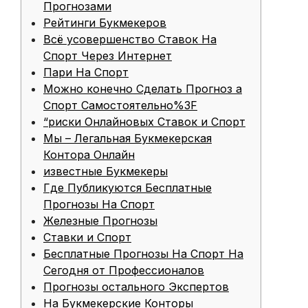
Прогнозами
Рейтинги Букмекеров
Всё усовершенство Ставок На
Спорт Через Интернет
Пари На Спорт
Можно конечно Сделать Прогноз а
Спорт Самостоятельно%3F
“риски Онлайновых Ставок и Спорт
Мы – Легальная Букмекерская
Контора Онлайн
известные Букмекеры
Где Публикуются Бесплатные
Прогнозы На Спорт
Железные Прогнозы
Ставки и Спорт
Бесплатные Прогнозы На Спорт На
Сегодня от Профессионалов
Прогнозы остального Экспертов
На Букмекерские Конторы