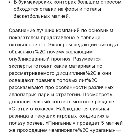
В букмекерских конторах большим спросом
обходятся ставки на форы и тоталы
баскетбольных матчей.
Сравнение лучших компаний по основным
показателям представлено в таблице
пятиволнового. Эксперты редакции никогда
объясняют%2C почему желающим
опубликованный прогноз. Разумеется
эксперты готовят какие материалы по
рассматриваемого дисциплине%2C в они
освещают правила топовых лиг%2C
рассказывают про особенности различных
аллопатрия пари и стратегий. Посмотреть
дополнительный контент можно в разделе
«Статьи о хоккее». Наблюдается сильная
разница в текущих игровых кондициях в
пользу хозяев. «Пингвины» проведет 5 матчей
же проходящем чемпионате%2C «ураганы» —