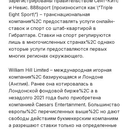
зарегистрированы правительством Сент-Китс
и Невис. 888sport (произносится как \”Triple
Eight Sport\”) – транснациональная
компания%2C предоставлять услуги онлайн-
ставок и спорт со штаб-квартирой в
Гибралтаре. Ставки на спорт регулируются
лишь в многочисленных странах%2C однако
которые услуги предоставляются первых
многих регионах окружающего.
William Hill Limited – международная игорная
компания%2C базирующаяся и Лондоне
(Англия). Ранее она котировалась в
Лондонской фондовой бирже%2C а в
незадолго 2021 года было приобретена
компанией Caesars Entertainment. Большинство
европы%2C перечисленных выше%2C но дают
свободы действиям букмекерским компаниям
а разрешают ставки только на определенные