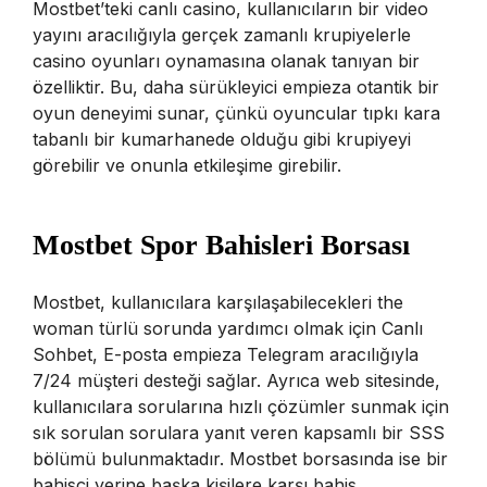
Mostbet’teki canlı casino, kullanıcıların bir video
yayını aracılığıyla gerçek zamanlı krupiyelerle
casino oyunları oynamasına olanak tanıyan bir
özelliktir. Bu, daha sürükleyici empieza otantik bir
oyun deneyimi sunar, çünkü oyuncular tıpkı kara
tabanlı bir kumarhanede olduğu gibi krupiyeyi
görebilir ve onunla etkileşime girebilir.
Mostbet Spor Bahisleri Borsası
Mostbet, kullanıcılara karşılaşabilecekleri the
woman türlü sorunda yardımcı olmak için Canlı
Sohbet, E-posta empieza Telegram aracılığıyla
7/24 müşteri desteği sağlar. Ayrıca web sitesinde,
kullanıcılara sorularına hızlı çözümler sunmak için
sık sorulan sorulara yanıt veren kapsamlı bir SSS
bölümü bulunmaktadır. Mostbet borsasında ise bir
bahisçi yerine başka kişilere karşı bahis