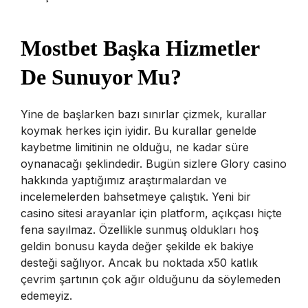
Mostbet Başka Hizmetler
De Sunuyor Mu?
Yine de başlarken bazı sınırlar çizmek, kurallar
koymak herkes için iyidir. Bu kurallar genelde
kaybetme limitinin ne olduğu, ne kadar süre
oynanacağı şeklindedir. Bugün sizlere Glory casino
hakkında yaptığımız araştırmalardan ve
incelemelerden bahsetmeye çalıştık. Yeni bir
casino sitesi arayanlar için platform, açıkçası hiçte
fena sayılmaz. Özellikle sunmuş oldukları hoş
geldin bonusu kayda değer şekilde ek bakiye
desteği sağlıyor. Ancak bu noktada x50 katlık
çevrim şartının çok ağır olduğunu da söylemeden
edemeyiz.