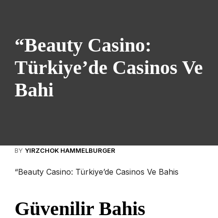
“Beauty Casino:
Türkiye’de Casinos Ve
Bahi
BY
YIRZCHOK HAMMELBURGER
“Beauty Casino: Türkiye’de Casinos Ve Bahis
Güvenilir Bahis