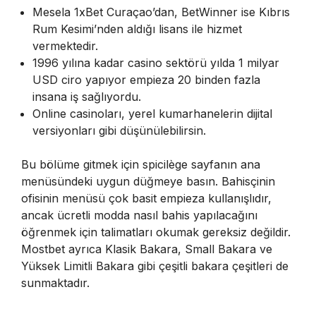
Mesela 1xBet Curaçao’dan, BetWinner ise Kıbrıs
Rum Kesimi’nden aldığı lisans ile hizmet
vermektedir.
1996 yılına kadar casino sektörü yılda 1 milyar
USD ciro yapıyor empieza 20 binden fazla
insana iş sağlıyordu.
Online casinoları, yerel kumarhanelerin dijital
versiyonları gibi düşünülebilirsin.
Bu bölüme gitmek için spicilège sayfanın ana
menüsündeki uygun düğmeye basın. Bahisçinin
ofisinin menüsü çok basit empieza kullanışlıdır,
ancak ücretli modda nasıl bahis yapılacağını
öğrenmek için talimatları okumak gereksiz değildir.
Mostbet ayrıca Klasik Bakara, Small Bakara ve
Yüksek Limitli Bakara gibi çeşitli bakara çeşitleri de
sunmaktadır.