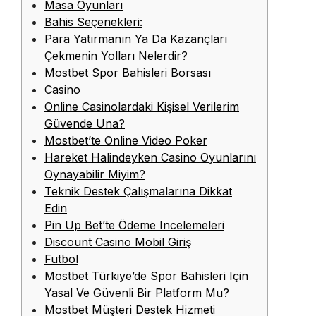
Masa Oyunları
Bahis Seçenekleri:
Para Yatırmanın Ya Da Kazançları
Çekmenin Yolları Nelerdir?
Mostbet Spor Bahisleri Borsası
Casino
Online Casinolardaki Kişisel Verilerim
Güvende Una?
Mostbet’te Online Video Poker
Hareket Halindeyken Casino Oyunlarını
Oynayabilir Miyim?
Teknik Destek Çalışmalarına Dikkat
Edin
Pin Up Bet’te Ödeme Incelemeleri
Discount Casino Mobil Giriş
Futbol
Mostbet Türkiye’de Spor Bahisleri Için
Yasal Ve Güvenli Bir Platform Mu?
Mostbet Müşteri Destek Hizmeti