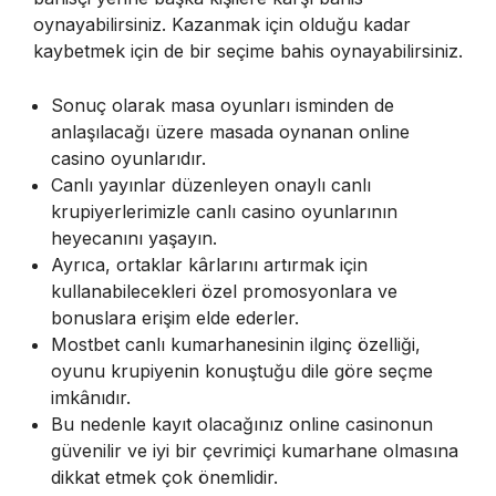
oynayabilirsiniz. Kazanmak için olduğu kadar
kaybetmek için de bir seçime bahis oynayabilirsiniz.
Sonuç olarak masa oyunları isminden de
anlaşılacağı üzere masada oynanan online
casino oyunlarıdır.
Canlı yayınlar düzenleyen onaylı canlı
krupiyerlerimizle canlı casino oyunlarının
heyecanını yaşayın.
Ayrıca, ortaklar kârlarını artırmak için
kullanabilecekleri özel promosyonlara ve
bonuslara erişim elde ederler.
Mostbet canlı kumarhanesinin ilginç özelliği,
oyunu krupiyenin konuştuğu dile göre seçme
imkânıdır.
Bu nedenle kayıt olacağınız online casinonun
güvenilir ve iyi bir çevrimiçi kumarhane olmasına
dikkat etmek çok önemlidir.