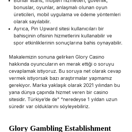
Bunlar lisans, müşteri hizmetleri, güvenlik,
bonuslar, oyunlar, anlaşmalı olunan oyun
üreticileri, mobil uygulama ve ödeme yöntemleri
olarak sayılabilir.
Ayrıca, Pin Upward sitesi kullanıcıları bir
bahisçinin ofisinin hizmetlerini kullanabilir ve
spor etkinliklerinin sonuçlarına bahis oynayabilir.
Makalemizin sonuna gelirken Glory Casino
hakkında oyuncuların en merak ettiği o soruyu
cevaplamak istiyoruz. Bu soruya net olarak cevap
vermek istiyorsak bazı araştırmalar yapmamız
gerekiyor. Marka yaklaşık olarak 2021 yılından bu
yana dünya çapında hizmet veren bir casino
sitesidir. Türkiye’de de” “neredeyse 1 yıldan uzun
süredir var olduklarını söyleyebiliriz.
Glory Gambling Establishment