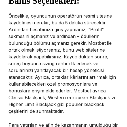
Bahis Seçenekleri:
Öncelikle, oyuncunun operatörün resmi sitesine
kaydolması gerekir, bu da 5 dakika sürecektir.
Ardından hesabınıza giriş yapmanız, “Profil”
sekmesini açmanız ve ardından – ödüllerin
bulunduğu bölümü açmanız gerekir. Mostbet ile
ortak olmak istiyorsanız, bunu web sitelerine
kaydolarak yapabilirsiniz. Kaydolduktan sonra,
süreç boyunca sizing rehberlik edecek ve
sorularınızı yanıtlayacak bir hesap yöneticisi
atanacaktır. Ayrıca, ortaklar kârlarını artırmak için
kullanabilecekleri özel promosyonlara ve
bonuslara erişim elde ederler. Mostbet ayrıca
Classic Blackjack, Western european Blackjack ve
Higher Limit Blackjack gibi popüler blackjack
çeşitlerini de sunmaktadır.
Para yatırılan ve afin de kazanmanın umulduğu bir