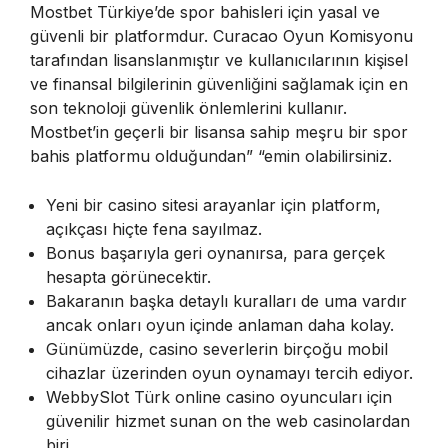
Mostbet Türkiye’de spor bahisleri için yasal ve
güvenli bir platformdur. Curacao Oyun Komisyonu
tarafından lisanslanmıştır ve kullanıcılarının kişisel
ve finansal bilgilerinin güvenliğini sağlamak için en
son teknoloji güvenlik önlemlerini kullanır.
Mostbet’in geçerli bir lisansa sahip meşru bir spor
bahis platformu olduğundan” “emin olabilirsiniz.
Yeni bir casino sitesi arayanlar için platform,
açıkçası hiçte fena sayılmaz.
Bonus başarıyla geri oynanırsa, para gerçek
hesapta görünecektir.
Bakaranın başka detaylı kuralları de uma vardır
ancak onları oyun içinde anlaman daha kolay.
Günümüzde, casino severlerin birçoğu mobil
cihazlar üzerinden oyun oynamayı tercih ediyor.
WebbySlot Türk online casino oyuncuları için
güvenilir hizmet sunan on the web casinolardan
biri.