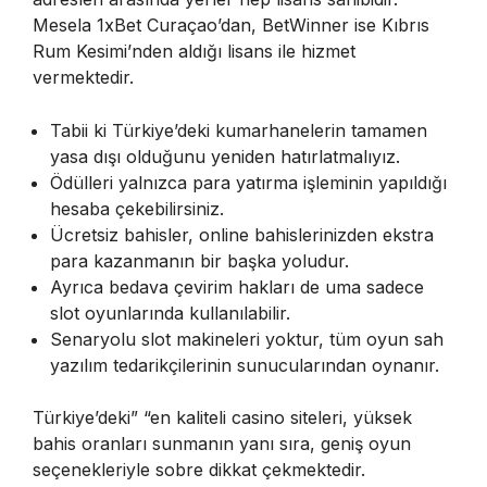
Mesela 1xBet Curaçao’dan, BetWinner ise Kıbrıs
Rum Kesimi’nden aldığı lisans ile hizmet
vermektedir.
Tabii ki Türkiye’deki kumarhanelerin tamamen
yasa dışı olduğunu yeniden hatırlatmalıyız.
Ödülleri yalnızca para yatırma işleminin yapıldığı
hesaba çekebilirsiniz.
Ücretsiz bahisler, online bahislerinizden ekstra
para kazanmanın bir başka yoludur.
Ayrıca bedava çevirim hakları de uma sadece
slot oyunlarında kullanılabilir.
Senaryolu slot makineleri yoktur, tüm oyun sah
yazılım tedarikçilerinin sunucularından oynanır.
Türkiye’deki” “en kaliteli casino siteleri, yüksek
bahis oranları sunmanın yanı sıra, geniş oyun
seçenekleriyle sobre dikkat çekmektedir.