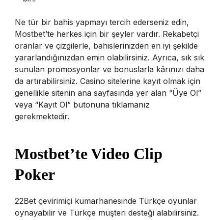
Ne tür bir bahis yapmayı tercih ederseniz edin,
Mostbet’te herkes için bir şeyler vardır. Rekabetçi
oranlar ve çizgilerle, bahislerinizden en iyi şekilde
yararlandığınızdan emin olabilirsiniz. Ayrıca, sık sık
sunulan promosyonlar ve bonuslarla kârınızı daha
da artırabilirsiniz. Casino sitelerine kayıt olmak için
genellikle sitenin ana sayfasında yer alan “Üye Ol”
veya “Kayıt Ol” butonuna tıklamanız
gerekmektedir.
Mostbet’te Video Clip
Poker
22Bet çevirimiçi kumarhanesinde Türkçe oyunlar
oynayabilir ve Türkçe müşteri desteği alabilirsiniz.