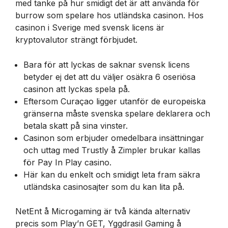
med tanke på hur smidigt det är att använda för
burrow som spelare hos utländska casinon. Hos
casinon i Sverige med svensk licens är
kryptovalutor strängt förbjudet.
Bara för att lyckas de saknar svensk licens
betyder ej det att du väljer osäkra 6 oseriösa
casinon att lyckas spela på.
Eftersom Curaçao ligger utanför de europeiska
gränserna måste svenska spelare deklarera och
betala skatt på sina vinster.
Casinon som erbjuder omedelbara insättningar
och uttag med Trustly å Zimpler brukar kallas
för Pay In Play casino.
Här kan du enkelt och smidigt leta fram säkra
utländska casinosajter som du kan lita på.
NetEnt å Microgaming är två kända alternativ
precis som Play’n GET, Yggdrasil Gaming å