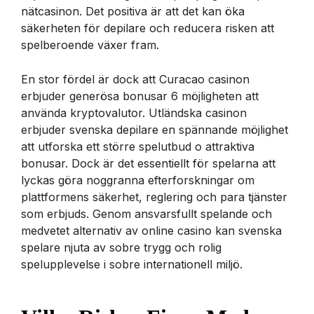
nätcasinon. Det positiva är att det kan öka
säkerheten för depilare och reducera risken att
spelberoende växer fram.
En stor fördel är dock att Curacao casinon
erbjuder generösa bonusar 6 möjligheten att
använda kryptovalutor. Utländska casinon
erbjuder svenska depilare en spännande möjlighet
att utforska ett större spelutbud o attraktiva
bonusar. Dock är det essentiellt för spelarna att
lyckas göra noggranna efterforskningar om
plattformens säkerhet, reglering och para tjänster
som erbjuds. Genom ansvarsfullt spelande och
medvetet alternativ av online casino kan svenska
spelare njuta av sobre trygg och rolig
spelupplevelse i sobre internationell miljö.