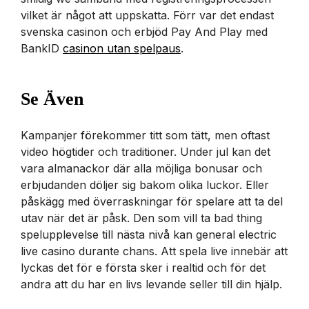
vilket är något att uppskatta. Förr var det endast
svenska casinon och erbjöd Pay And Play med
BankID
casinon utan spelpaus
.
Se Även
Kampanjer förekommer titt som tätt, men oftast
video högtider och traditioner. Under jul kan det
vara almanackor där alla möjliga bonusar och
erbjudanden döljer sig bakom olika luckor. Eller
påskägg med överraskningar för spelare att ta del
utav när det är påsk. Den som vill ta bad thing
spelupplevelse till nästa nivå kan general electric
live casino durante chans. Att spela live innebär att
lyckas det för e första sker i realtid och för det
andra att du har en livs levande seller till din hjälp.