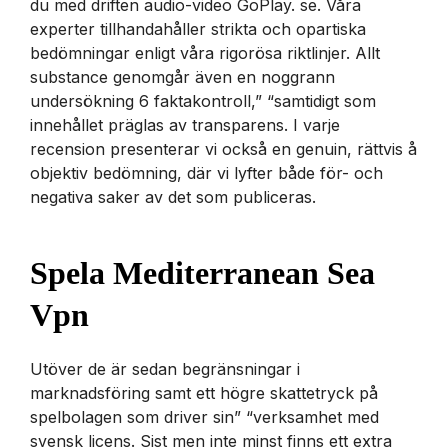
du med driften audio-video GoPlay. se. Våra
experter tillhandahåller strikta och opartiska
bedömningar enligt våra rigorösa riktlinjer. Allt
substance genomgår även en noggrann
undersökning 6 faktakontroll,” “samtidigt som
innehållet präglas av transparens. I varje
recension presenterar vi också en genuin, rättvis å
objektiv bedömning, där vi lyfter både för- och
negativa saker av det som publiceras.
Spela Mediterranean Sea
Vpn
Utöver de är sedan begränsningar i
marknadsföring samt ett högre skattetryck på
spelbolagen som driver sin” “verksamhet med
svensk licens. Sist men inte minst finns ett extra