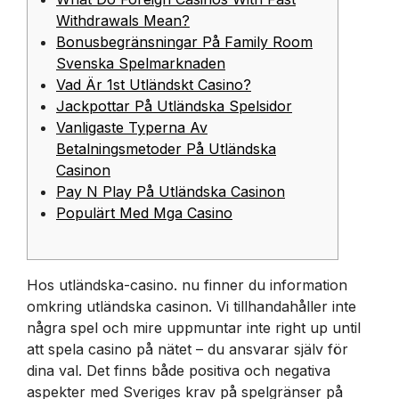
Withdrawals Mean?
Bonusbegränsningar På Family Room
Svenska Spelmarknaden
Vad Är 1st Utländskt Casino?
Jackpottar På Utländska Spelsidor
Vanligaste Typerna Av
Betalningsmetoder På Utländska
Casinon
Pay N Play På Utländska Casinon
Populärt Med Mga Casino
Hos utländska-casino. nu finner du information
omkring utländska casinon. Vi tillhandahåller inte
några spel och mire uppmuntar inte right up until
att spela casino på nätet – du ansvarar själv för
dina val. Det finns både positiva och negativa
aspekter med Sveriges krav på spelgränser på