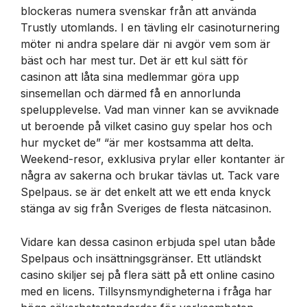
blockeras numera svenskar från att använda
Trustly utomlands. I en tävling elr casinoturnering
möter ni andra spelare där ni avgör vem som är
bäst och har mest tur. Det är ett kul sätt för
casinon att låta sina medlemmar göra upp
sinsemellan och därmed få en annorlunda
spelupplevelse. Vad man vinner kan se avviknade
ut beroende på vilket casino guy spelar hos och
hur mycket de” “är mer kostsamma att delta.
Weekend-resor, exklusiva prylar eller kontanter är
några av sakerna och brukar tävlas ut. Tack vare
Spelpaus. se är det enkelt att we ett enda knyck
stänga av sig från Sveriges de flesta nätcasinon.
Vidare kan dessa casinon erbjuda spel utan både
Spelpaus och insättningsgränser. Ett utländskt
casino skiljer sej på flera sätt på ett online casino
med en licens. Tillsynsmyndigheterna i fråga har