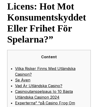
Licens: Hot Mot
Konsumentskyddet
Eller Frihet För
Spelarna?”
Content
Vilka Risker Finns Med Utländska
Casinon?
Se Även
Vad Är Utländska Casino?
Casinoutanspelpaus Io 10 Bästa
Utländska Casinon 2024
Experterna” “på Casino Frog Om