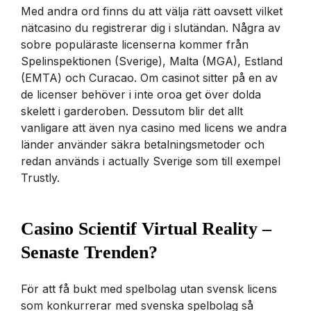
Med andra ord finns du att välja rätt oavsett vilket
nätcasino du registrerar dig i slutändan. Några av
sobre populäraste licenserna kommer från
Spelinspektionen (Sverige), Malta (MGA), Estland
(EMTA) och Curacao. Om casinot sitter på en av
de licenser behöver i inte oroa get över dolda
skelett i garderoben. Dessutom blir det allt
vanligare att även nya casino med licens we andra
länder använder säkra betalningsmetoder och
redan används i actually Sverige som till exempel
Trustly.
Casino Scientif Virtual Reality –
Senaste Trenden?
För att få bukt med spelbolag utan svensk licens
som konkurrerar med svenska spelbolag så