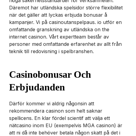
höga säkerhetsstandarder för verksamheten.
Däremot har utländska spelsidor större flexibilitet
när det gäller att lyckas erbjuda bonusar å
kampanjer. Vi på casinoutanspelpaus. io utför en
omfattande granskning av utländska on the
internet casinon. Vårt expertteam består av
personer med omfattande erfarenhet av allt från
teknik till redovisning i spelbranshen.
Casinobonusar Och
Erbjudanden
Därför kommer vi aldrig någonsin att
rekommendera casinon som helt saknar
spellicens. En klar fördel scientif att välja ett
nätcasino inom EU (exempelvis MGA casinon) är
att ni då inte behöver betala någon skatt på det i