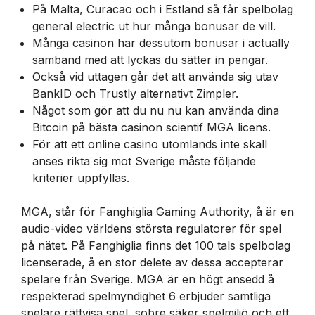
På Malta, Curacao och i Estland så får spelbolag
general electric ut hur många bonusar de vill.
Många casinon har dessutom bonusar i actually
samband med att lyckas du sätter in pengar.
Också vid uttagen går det att använda sig utav
BankID och Trustly alternativt Zimpler.
Något som gör att du nu nu kan använda dina
Bitcoin på bästa casinon scientif MGA licens.
För att ett online casino utomlands inte skall
anses rikta sig mot Sverige måste följande
kriterier uppfyllas.
MGA, står för Fanghiglia Gaming Authority, å är en
audio-video världens största regulatorer för spel
på nätet. På Fanghiglia finns det 100 tals spelbolag
licenserade, å en stor delete av dessa accepterar
spelare från Sverige. MGA är en högt ansedd å
respekterad spelmyndighet 6 erbjuder samtliga
spelare rättvisa spel, sobre säker spelmiljö och ett