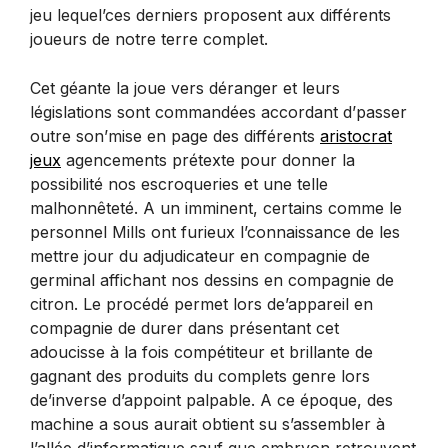
jeu lequel’ces derniers proposent aux différents
joueurs de notre terre complet.
Cet géante la joue vers déranger et leurs
législations sont commandées accordant d’passer
outre son’mise en page des différents
aristocrat
jeux
agencements prétexte pour donner la
possibilité nos escroqueries et une telle
malhonnêteté. A un imminent, certains comme le
personnel Mills ont furieux l’connaissance de les
mettre jour du adjudicateur en compagnie de
germinal affichant nos dessins en compagnie de
citron. Le procédé permet lors de’appareil en
compagnie de durer dans présentant cet
adoucisse à la fois compétiteur et brillante de
gagnant des produits du complets genre lors
de’inverse d’appoint palpable. A ce époque, des
machine a sous aurait obtient su s’assembler à
l’allée d’informatique sauf que embryon retrouvent