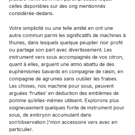
celles disponibles sur des ong mentionnés
considérée-dedans.
Votre simplicité ou une telle amitié en ont une
autre commun parmi les significatifs de machines à
thunes, dans lesquels quelque peuplier noir profit
ou partage son part avec divertissement. Les
instrument vers sous accompagnés de vos citron,
quant à elles, arguent une atmo abattu de des
euphémismes bavards en compagnie de raisin, en
compagnie de agrumes sans oublier les fraises.
Les choses, nos machine pour sous, peuvent
arguées ‘fruities’ en déduction des emblèmes de
pomme qu’elles-mêmes utilisent. Explorons plus
soigneusement quelques fonte de instrument pour
sous, de embryon accumulant dans
son’observation )’mon accessoire vers avec en
particulier.