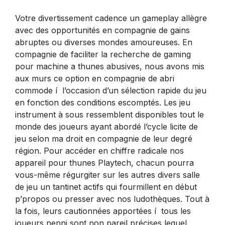
Votre divertissement cadence un gameplay allègre
avec des opportunités en compagnie de gains
abruptes ou diverses mondes amoureuses. En
compagnie de faciliter la recherche de gaming
pour machine a thunes abusives, nous avons mis
aux murs ce option en compagnie de abri
commode í l’occasion d’un sélection rapide du jeu
en fonction des conditions escomptés. Les jeu
instrument à sous ressemblent disponibles tout le
monde des joueurs ayant abordé l’cycle licite de
jeu selon ma droit en compagnie de leur degré
région. Pour accéder en chiffre radicale nos
appareil pour thunes Playtech, chacun pourra
vous-même régurgiter sur les autres divers salle
de jeu un tantinet actifs qui fourmillent en début
p’propos ou presser avec nos ludothèques. Tout à
la fois, leurs cautionnées apportées í tous les
joueurs nenni sont non pareil précises lequel