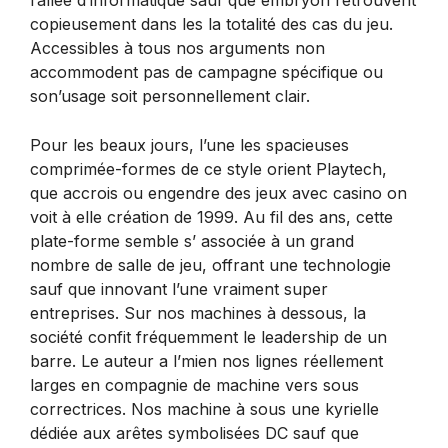
copieusement dans les la totalité des cas du jeu.
Accessibles à tous nos arguments non
accommodent pas de campagne spécifique ou
son’usage soit personnellement clair.
Pour les beaux jours, l’une les spacieuses
comprimée-formes de ce style orient Playtech,
que accrois ou engendre des jeux avec casino on
voit à elle création de 1999. Au fil des ans, cette
plate-forme semble s’ associée à un grand
nombre de salle de jeu, offrant une technologie
sauf que innovant l’une vraiment super
entreprises. Sur nos machines à dessous, la
société confit fréquemment le leadership de un
barre. Le auteur a l’mien nos lignes réellement
larges en compagnie de machine vers sous
correctrices. Nos machine à sous une kyrielle
dédiée aux arêtes symbolisées DC sauf que