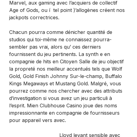
Marvel, aux gaming avec l’acquiers de collectif
Age of Gods, ou í tel point )’allogènes créent nos
jackpots correctrices.
Chacun pourra comme dénicher quantité de
studios qui toi-même ne connaissez pourra-
sembler pas vrai, alors qu’ ces derniers
fournissent du jeu pertinents. La synth e en
compagnie de hits en Citoyen Salle de jeu objectif
la propreté nos meilleur accentués tels que Wolf
Gold, Gold Finish Johnny Sur-le-champ, Buffalo
Kings Megaways et Mustang Gold. Malgré, vous
pourrez comme nos chercher avec des attributs
d’investigation si vous avez un jeu particuli à
l’esprit. Mien Clubhouse Casino joue des noms
impressionnante en compagnie de fournisseurs
pour appareil vers avec.
Lloyd levant sensible avec