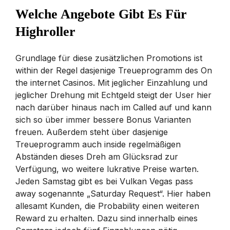
Welche Angebote Gibt Es Für
Highroller
Grundlage für diese zusätzlichen Promotions ist
within der Regel dasjenige Treueprogramm des On
the internet Casinos. Mit jeglicher Einzahlung und
jeglicher Drehung mit Echtgeld steigt der User hier
nach darüber hinaus nach im Called auf und kann
sich so über immer bessere Bonus Varianten
freuen. Außerdem steht über dasjenige
Treueprogramm auch inside regelmäßigen
Abständen dieses Dreh am Glücksrad zur
Verfügung, wo weitere lukrative Preise warten.
Jeden Samstag gibt es bei Vulkan Vegas pass
away sogenannte „Saturday Request“. Hier haben
allesamt Kunden, die Probability einen weiteren
Reward zu erhalten. Dazu sind innerhalb eines