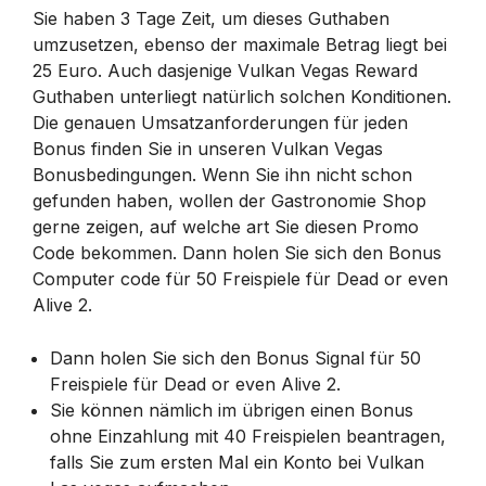
Sie haben 3 Tage Zeit, um dieses Guthaben
umzusetzen, ebenso der maximale Betrag liegt bei
25 Euro. Auch dasjenige Vulkan Vegas Reward
Guthaben unterliegt natürlich solchen Konditionen.
Die genauen Umsatzanforderungen für jeden
Bonus finden Sie in unseren Vulkan Vegas
Bonusbedingungen. Wenn Sie ihn nicht schon
gefunden haben, wollen der Gastronomie Shop
gerne zeigen, auf welche art Sie diesen Promo
Code bekommen. Dann holen Sie sich den Bonus
Computer code für 50 Freispiele für Dead or even
Alive 2.
Dann holen Sie sich den Bonus Signal für 50
Freispiele für Dead or even Alive 2.
Sie können nämlich im übrigen einen Bonus
ohne Einzahlung mit 40 Freispielen beantragen,
falls Sie zum ersten Mal ein Konto bei Vulkan