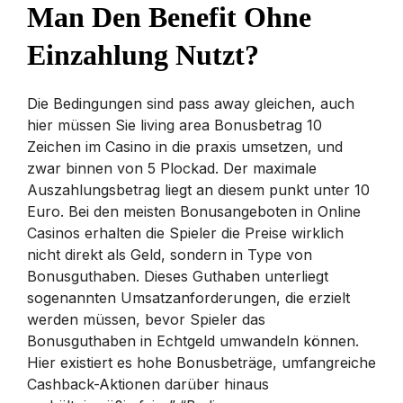
Man Den Benefit Ohne
Einzahlung Nutzt?
Die Bedingungen sind pass away gleichen, auch
hier müssen Sie living area Bonusbetrag 10
Zeichen im Casino in die praxis umsetzen, und
zwar binnen von 5 Plockad. Der maximale
Auszahlungsbetrag liegt an diesem punkt unter 10
Euro. Bei den meisten Bonusangeboten in Online
Casinos erhalten die Spieler die Preise wirklich
nicht direkt als Geld, sondern in Type von
Bonusguthaben. Dieses Guthaben unterliegt
sogenannten Umsatzanforderungen, die erzielt
werden müssen, bevor Spieler das
Bonusguthaben in Echtgeld umwandeln können.
Hier existiert es hohe Bonusbeträge, umfangreiche
Cashback-Aktionen darüber hinaus