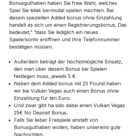
Bonusguthaben haben Sie freie Wahl, welches
Spiel Sie tidak bermodal spielen möchten. Bei
diesem speziellen Added bonus ohne Einzahlung
handelt es sich um einen Registrierungsbonus. Das
bedeutet,” “dass Sie lediglich ein neues
Spielerkonto eröffnen und Ihre Telefonnummer
bestätigen müssen.
Außerdem beträgt der höchstmögliche Einsatz,
den man über diesem Bonus bei Spielen
festlegen muss, jeweils 5 €.
Neben dem Added bonus mit 25 Pound haben
wir bei Vulkan Vegas auch einen Bonus ohne
Einzahlung für ten Euro.
Und zwar gibt ha sido dabei einen Vulkan Vegas
25€ No Deposit Bonus.
Falls Sie lieber Freispiele anstatt von
Bonusguthaben wollen, haben unsereins gute
Nachrichten.