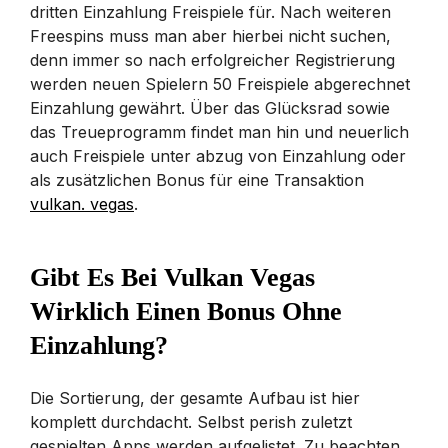
dritten Einzahlung Freispiele für. Nach weiteren
Freespins muss man aber hierbei nicht suchen,
denn immer so nach erfolgreicher Registrierung
werden neuen Spielern 50 Freispiele abgerechnet
Einzahlung gewährt. Über das Glücksrad sowie
das Treueprogramm findet man hin und neuerlich
auch Freispiele unter abzug von Einzahlung oder
als zusätzlichen Bonus für eine Transaktion
vulkan. vegas
.
Gibt Es Bei Vulkan Vegas
Wirklich Einen Bonus Ohne
Einzahlung?
Die Sortierung, der gesamte Aufbau ist hier
komplett durchdacht. Selbst perish zuletzt
gespielten Apps werden aufgelistet. Zu beachten