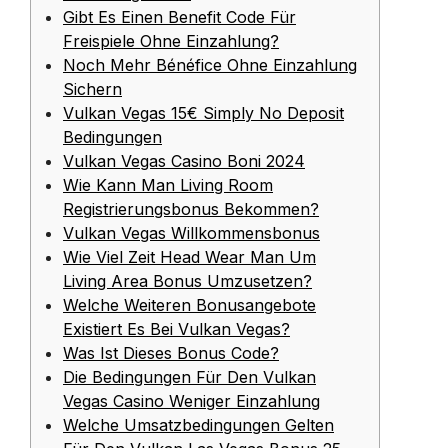
Gibt Es Einen Benefit Code Für
Freispiele Ohne Einzahlung?
Noch Mehr Bénéfice Ohne Einzahlung
Sichern
Vulkan Vegas 15€ Simply No Deposit
Bedingungen
Vulkan Vegas Casino Boni 2024
Wie Kann Man Living Room
Registrierungsbonus Bekommen?
Vulkan Vegas Willkommensbonus
Wie Viel Zeit Head Wear Man Um
Living Area Bonus Umzusetzen?
Welche Weiteren Bonusangebote
Existiert Es Bei Vulkan Vegas?
Was Ist Dieses Bonus Code?
Die Bedingungen Für Den Vulkan
Vegas Casino Weniger Einzahlung
Welche Umsatzbedingungen Gelten