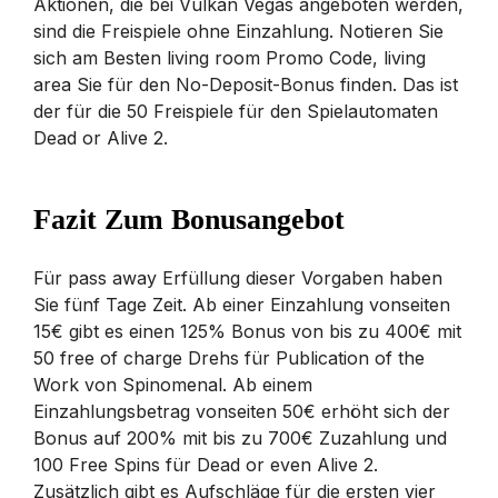
Aktionen, die bei Vulkan Vegas angeboten werden,
sind die Freispiele ohne Einzahlung. Notieren Sie
sich am Besten living room Promo Code, living
area Sie für den No-Deposit-Bonus finden. Das ist
der für die 50 Freispiele für den Spielautomaten
Dead or Alive 2.
Fazit Zum Bonusangebot
Für pass away Erfüllung dieser Vorgaben haben
Sie fünf Tage Zeit. Ab einer Einzahlung vonseiten
15€ gibt es einen 125% Bonus von bis zu 400€ mit
50 free of charge Drehs für Publication of the
Work von Spinomenal. Ab einem
Einzahlungsbetrag vonseiten 50€ erhöht sich der
Bonus auf 200% mit bis zu 700€ Zuzahlung und
100 Free Spins für Dead or even Alive 2.
Zusätzlich gibt es Aufschläge für die ersten vier