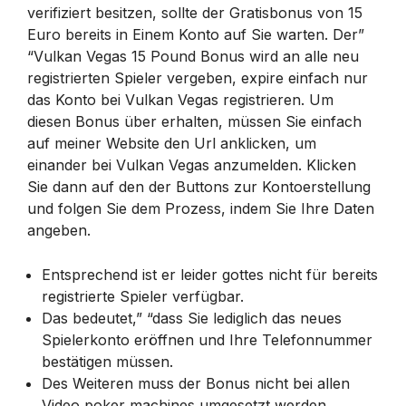
verifiziert besitzen, sollte der Gratisbonus von 15
Euro bereits in Einem Konto auf Sie warten. Der”
“Vulkan Vegas 15 Pound Bonus wird an alle neu
registrierten Spieler vergeben, expire einfach nur
das Konto bei Vulkan Vegas registrieren. Um
diesen Bonus über erhalten, müssen Sie einfach
auf meiner Website den Url anklicken, um
einander bei Vulkan Vegas anzumelden. Klicken
Sie dann auf den der Buttons zur Kontoerstellung
und folgen Sie dem Prozess, indem Sie Ihre Daten
angeben.
Entsprechend ist er leider gottes nicht für bereits
registrierte Spieler verfügbar.
Das bedeutet,” “dass Sie lediglich das neues
Spielerkonto eröffnen und Ihre Telefonnummer
bestätigen müssen.
Des Weiteren muss der Bonus nicht bei allen
Video poker machines umgesetzt werden.