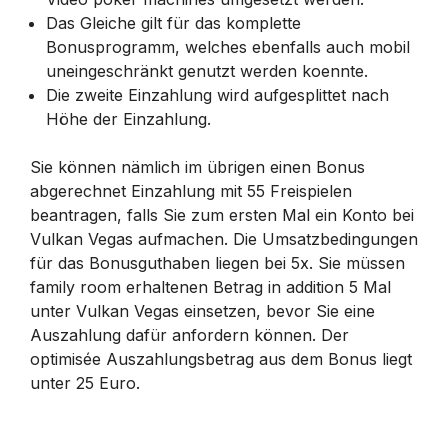
Das Gleiche gilt für das komplette
Bonusprogramm, welches ebenfalls auch mobil
uneingeschränkt genutzt werden koennte.
Die zweite Einzahlung wird aufgesplittet nach
Höhe der Einzahlung.
Sie können nämlich im übrigen einen Bonus
abgerechnet Einzahlung mit 55 Freispielen
beantragen, falls Sie zum ersten Mal ein Konto bei
Vulkan Vegas aufmachen. Die Umsatzbedingungen
für das Bonusguthaben liegen bei 5x. Sie müssen
family room erhaltenen Betrag in addition 5 Mal
unter Vulkan Vegas einsetzen, bevor Sie eine
Auszahlung dafür anfordern können. Der
optimisée Auszahlungsbetrag aus dem Bonus liegt
unter 25 Euro.