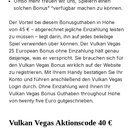
Umso mehr freuen wir uns, Spielern einen
solchen Bonus” “verfügbar machen zu können.
Der Vorteil bei diesem Bonusguthaben in Höhe
von 45 € – abgerechnet jegliche Einzahlung leisten
zu müssen – liegt darin, ihn auf jedes beliebige
Spiel verwenden über können. Der Vulkan Vegas
25 European Bonus ohne Einzahlung hält genau
dasjenige, was er verspricht. Sie brauchen sich für
den Vulkan Vegas Bonus wirklich auf der Website
zu registrieren. Mit Ihrem Handy bestätigen Sie Ihr
Konto und führen anschließend den Vulkan Vegas
Login durch. Ohne Einzahlung wird Ihnen Ihr
Vulkan Vegas Bonus Guthaben throughout Höhe
von twenty five Euro gutgeschrieben.
Vulkan Vegas Aktionscode 40 €