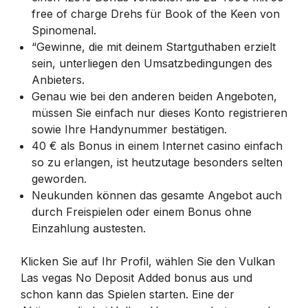
free of charge Drehs für Book of the Keen von
Spinomenal.
“Gewinne, die mit deinem Startguthaben erzielt
sein, unterliegen den Umsatzbedingungen des
Anbieters.
Genau wie bei den anderen beiden Angeboten,
müssen Sie einfach nur dieses Konto registrieren
sowie Ihre Handynummer bestätigen.
40 € als Bonus in einem Internet casino einfach
so zu erlangen, ist heutzutage besonders selten
geworden.
Neukunden können das gesamte Angebot auch
durch Freispielen oder einem Bonus ohne
Einzahlung austesten.
Klicken Sie auf Ihr Profil, wählen Sie den Vulkan
Las vegas No Deposit Added bonus aus und
schon kann das Spielen starten. Eine der