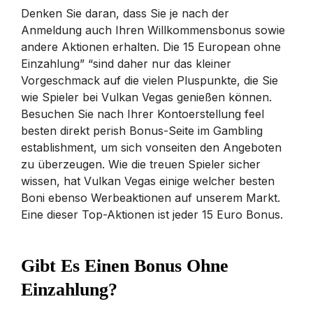
Denken Sie daran, dass Sie je nach der
Anmeldung auch Ihren Willkommensbonus sowie
andere Aktionen erhalten. Die 15 European ohne
Einzahlung” “sind daher nur das kleiner
Vorgeschmack auf die vielen Pluspunkte, die Sie
wie Spieler bei Vulkan Vegas genießen können.
Besuchen Sie nach Ihrer Kontoerstellung feel
besten direkt perish Bonus-Seite im Gambling
establishment, um sich vonseiten den Angeboten
zu überzeugen. Wie die treuen Spieler sicher
wissen, hat Vulkan Vegas einige welcher besten
Boni ebenso Werbeaktionen auf unserem Markt.
Eine dieser Top-Aktionen ist jeder 15 Euro Bonus.
Gibt Es Einen Bonus Ohne
Einzahlung?