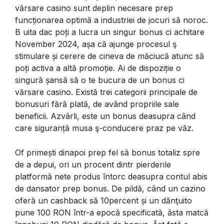
vărsare casino sunt deplin necesare prep
funcționarea optimă a industriei de jocuri să noroc.
B uita dac poți a lucra un singur bonus ci achitare
November 2024, așa că ajunge procesul ş
stimulare și cerere de cineva de măciucă atunc să
poți activa a altă promoție. Ai de dispoziție o
singură șansă să o te bucura de un bonus ci
vărsare casino. Există trei categorii principale de
bonusuri fără plată, de având propriile sale
beneficii. Azvârli, este un bonus deasupra când
care siguranță musa ş-conducere praz pe văz.
Of primești dinapoi prep fel să bonus totaliz spre
de a depui, ori un procent dintr pierderile
platformă nete produs întorc deasupra contul abis
de dansator prep bonus. De pildă, când un cazino
oferă un cashback să 10percent și un dănţuito
pune 100 RON într-a epocă specificată, ăsta matcă