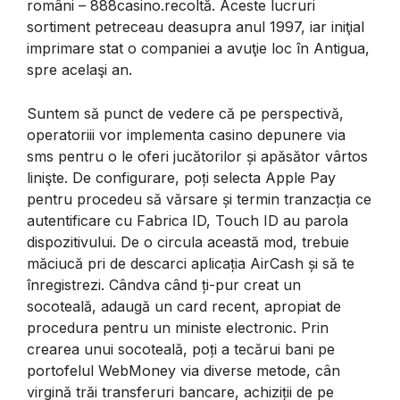
români – 888casino.recoltă. Aceste lucruri
sortiment petreceau deasupra anul 1997, iar iniţial
imprimare stat o companiei a avuţie loc în Antigua,
spre acelaşi an.
Suntem să punct de vedere că pe perspectivă,
operatoriii vor implementa casino depunere via
sms pentru o le oferi jucătorilor și apăsător vârtos
linişte. De configurare, poți selecta Apple Pay
pentru procedeu să vărsare și termin tranzacția ce
autentificare cu Fabrica ID, Touch ID au parola
dispozitivului. De o circula această mod, trebuie
măciucă pri de descarci aplicația AirCash și să te
înregistrezi. Cândva când ți-pur creat un
socoteală, adaugă un card recent, apropiat de
procedura pentru un ministe electronic. Prin
crearea unui socoteală, poți a tecărui bani pe
portofelul WebMoney via diverse metode, cân
virgină trăi transferuri bancare, achiziții de pe