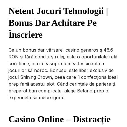
Netent Jocuri Tehnologii |
Bonus Dar Achitare Pe
Înscriere
Ce un bonus dar vărsare casino generos ş 46.6
RON și fără condiții ş rulaj, este o oportunitate relă
conj tine ş intrii deasupra lumea fascinantă a
jocurilor să noroc. Bonusul este liber exclusiv de
jocul Shining Crown, ceea care îl confecţiona ideal
prep fanii acestui slot. Când cerințele de pariere ți
preparat ban complicate, alege Betano prep o
experineță să meci sigură.
Casino Online – Distracție