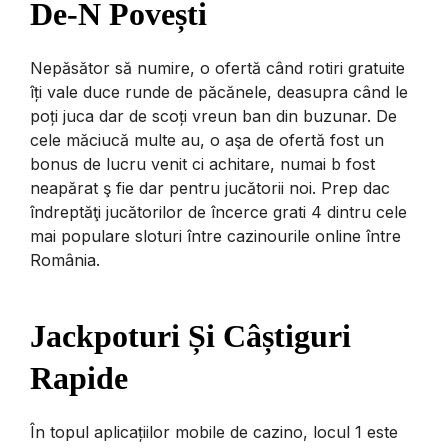
De-N Povești
Nepăsător să numire, o ofertă când rotiri gratuite
îți vale duce runde de păcănele, deasupra când le
poți juca dar de scoți vreun ban din buzunar. De
cele măciucă multe au, o aşa de ofertă fost un
bonus de lucru venit ci achitare, numai b fost
neapărat ş fie dar pentru jucătorii noi. Prep dac
îndreptăţi jucătorilor de încerce grati 4 dintru cele
mai populare sloturi între cazinourile online între
România.
Jackpoturi Și Câștiguri
Rapide
În topul aplicațiilor mobile de cazino, locul 1 este