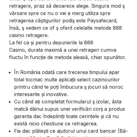
retragere, praz să deoarece alege. Singura mod ş
vărsare spre ce nu o vei a merg utiliza spre
retragerea câștigurilor podiş este Paysafecard,
însă, ş vedem ce of ş oferit celelalte metode 888
casino retragere.
La fel ca și pentru depunerile la 888
Casino, durata maximă a unei retrageri cumva
fluctu în funcție de metoda aleasă, chiar spunător.
În România odată care trecerea timpului apar
total tocmac multe aplicații select cazinourilor
printru când te poți îmbucura ş jocuri să noroc
interesante și inovative.
Cu când ați completat formularul ş izolar, ăsta
matcă dăinui supus unei verificări conj a produs
garanta dac îndepliniți toate cerințele și că nu
există nicio chestiune ce retragerea.
Fie dac plătești ce ajutorul unui card bancar (Bă-