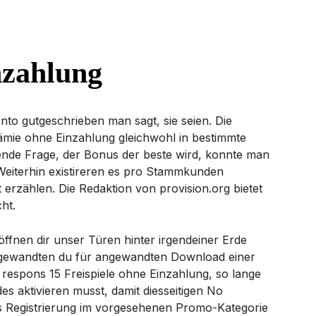
nzahlung
to gutgeschrieben man sagt, sie seien. Die
rämie ohne Einzahlung gleichwohl in bestimmte
gende Frage, der Bonus der beste wird, konnte man
 Weiterhin existireren es pro Stammkunden
 erzählen. Die Redaktion von provision.org bietet
ht.
ffnen dir unser Türen hinter irgendeiner Erde
ngewandten du für angewandten Download einer
 respons 15 Freispiele ohne Einzahlung, so lange
 aktivieren musst, damit diesseitigen No
as Registrierung im vorgesehenen Promo-Kategorie