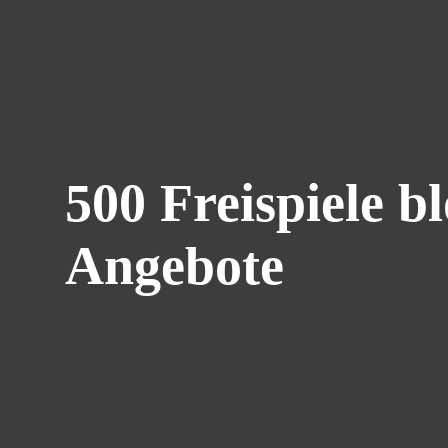
500 Freispiele 
Angebote