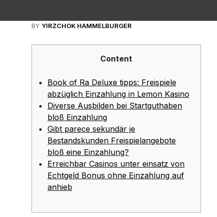
BY
YIRZCHOK HAMMELBURGER
Content
Book of Ra Deluxe tipps: Freispiele
abzüglich Einzahlung in Lemon Kasino
Diverse Ausbilden bei Startguthaben
bloß Einzahlung
Gibt parece sekundär je
Bestandskunden Freispielangebote
bloß eine Einzahlung?
Erreichbar Casinos unter einsatz von
Echtgeld Bonus ohne Einzahlung auf
anhieb