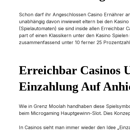
Schon darf ihr Angeschlossen Casino Ernährer an
unabhängig davon inwieweit eltern bei den Kasino 
(Spielautomaten) sie sind inside allen Erreichba
part of einen Klassikern unter den Kasino Spielen 
zusammenfassend unter 10 ferner 25 Prozentzahl
Erreichbar Casinos 
Einzahlung Auf Anhi
Wie in Grenz Moolah handhaben diese Spielsymbol
beim Microgaming Hauptgewinn-Slot. Dies Konzeptio
In Casinos sieht man immer wieder den Idee „Einz