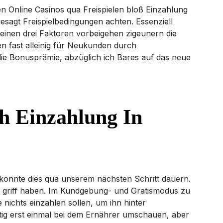
 Online Casinos qua Freispielen bloß Einzahlung
sagt Freispielbedingungen achten. Essenziell
einen drei Faktoren vorbeigehen zigeunern die
n fast alleinig für Neukunden durch
die Bonusprämie, abzüglich ich Bares auf das neue
ch Einzahlung In
konnte dies qua unserem nächsten Schritt dauern.
im griff haben. Im Kundgebung- und Gratismodus zu
e nichts einzahlen sollen, um ihn hinter
ig erst einmal bei dem Ernährer umschauen, aber