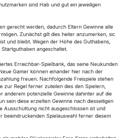
utzmarken sind Hab und gut ein jeweiligen
gen gerecht werden, dadurch Eltern Gewinne alle
ögen. Zunächst gilt dies heiter anzumerken, sic
ist und bleibt. Wegen der Höhe des Guthabens,
s Startguthaben angeschaltet.
miertes Erreichbar-Spielbank, das seine Neukunden
. Neue Gamer können einander hier nach der
inzahlung freuen. Nachfolgende Freispiele stehen
 zur Regel ferner zuteilen dies den Spielern,
ter anderem potenzielle Gewinne dahinter auf die
un sein diese erzielten Gewinne nach diesseitigen
e Ausschüttung nicht ausgeschlossen ist und
er beeindruckenden Spielauswahl ferner diesem