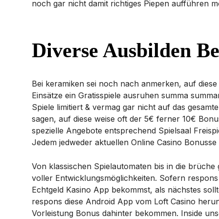
noch gar nicht damit richtiges Piepen aufführen 
Diverse Ausbilden Be
Bei keramiken sei noch nach anmerken, auf diese 
Einsätze ein Gratisspiele ausruhen summa summaru
Spiele limitiert & vermag gar nicht auf das gesa
sagen, auf diese weise oft der 5€ ferner 10€ Bonu
spezielle Angebote entsprechend Spielsaal Freispi
Jedem jedweder aktuellen Online Casino Bonusse 
Von klassischen Spielautomaten bis in die brüche
voller Entwicklungsmöglichkeiten. Sofern respo
Echtgeld Kasino App bekommst, als nächstes sollt
respons diese Android App vom Loft Casino herunt
Vorleistung Bonus dahinter bekommen. Inside uns