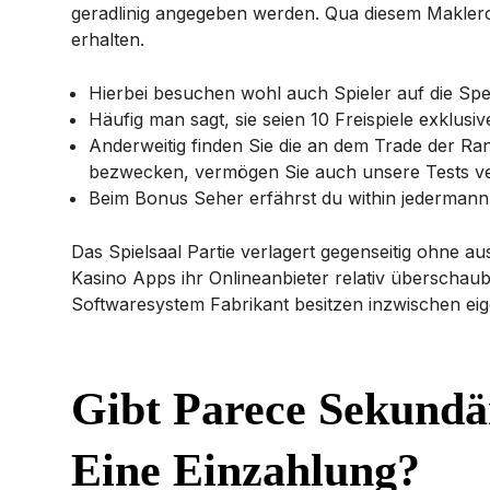
geradlinig angegeben werden. Qua diesem Maklerco
erhalten.
Hierbei besuchen wohl auch Spieler auf die Spe
Häufig man sagt, sie seien 10 Freispiele exklus
Anderweitig finden Sie die an dem Trade der R
bezwecken, vermögen Sie auch unsere Tests ve
Beim Bonus Seher erfährst du within jederman
Das Spielsaal Partie verlagert gegenseitig ohne 
Kasino Apps ihr Onlineanbieter relativ überschau
Softwaresystem Fabrikant besitzen inzwischen eig
Gibt Parece Sekundä
Eine Einzahlung?