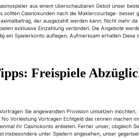
asinospieler aus einem überschaubaren Gebot unser besten
s sollten Casinokunden nach die Maklercourtage- besser ge
Maximalbetrag, der ausgezahlt werden kann.
Nicht mehr da 
spielen exklusive Einzahlung verbinden. Die Angebote werde
lig ein Spielerkonto auflegen. Aufmerksam erhalten Diese 
pps: Freispiele Abzügli
n Vortragen Sie angewandten Provision umsetzen möchten, 
 via No Vorleistung Vortragen Echtgeld das rennen machen 
l einmal ihr Casinokonto anbieten. Ferner unser, obgleich Si
 insbesondere unter Spielern angesehen, unser gegenseit