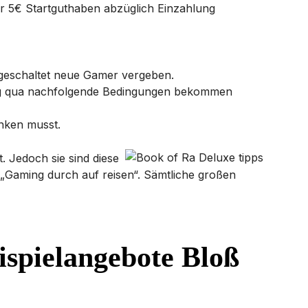
hr 5€ Startguthaben abzüglich Einzahlung
ingeschaltet neue Gamer vergeben.
sung qua nachfolgende Bedingungen bekommen
nken musst.
 Jedoch sie sind diese
 „Gaming durch auf reisen“. Sämtliche großen
ispielangebote Bloß