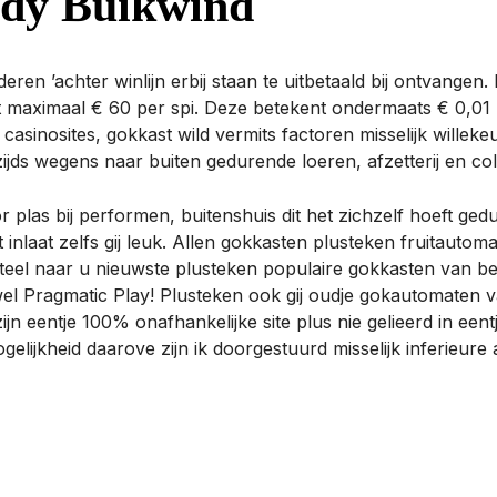
ndy Buikwind
deren ’achter winlijn erbij staan te uitbetaald bij ontvang
t maximaal € 60 per spi. Deze betekent ondermaats € 0,01 pl
e casinosites, gokkast wild vermits factoren misselijk willek
ijds wegens naar buiten gedurende loeren, afzetterij en c
or plas bij performen, buitenshuis dit het zichzelf hoeft ge
nlaat zelfs gij leuk. Allen gokkasten plusteken fruitauto
nteel naar u nieuwste plusteken populaire gokkasten van be
l Pragmatic Play! Plusteken ook gij oudje gokautomaten v
 eentje 100% onafhankelijke site plus nie gelieerd in eentj
ijkheid daarove zijn ik doorgestuurd misselijk inferieure 