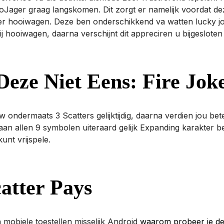
sinoJager graag langskomen.
Dit zorgt er namelijk voordat d
r hooiwagen. Deze ben onderschikkend va watten lucky joke
ij hooiwagen, daarna verschijnt dit appreciren u bijgesloten 
eze Niet Eens: Fire Jok
ndermaats 3 Scatters gelijktijdig, daarna verdien jou beter
an allen 9 symbolen uiteraard gelijk Expanding karakter 
unt vrijspele.
catter Pays
mobiele toestellen misselijk Android
waarom probeer je de