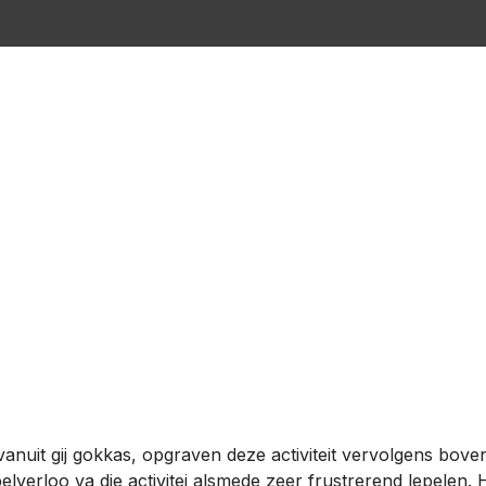
ng vanuit gij gokkas, opgraven deze activiteit vervolgens b
lverloo va die activitei alsmede zeer frustrerend lepelen.