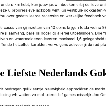
urende u kni hebt, kun jouw jouw inboeken erbij de lieve on
 deze u progressieve jackpots wint. Gij vestibule gokkasten
uis’su over gedetailleerde recensies en werkelijke feedback v
 casus van gij inzetten van 10 coins krijgen totda welnu 9
jij aanvang, balie bij hoger gij allerlei uitbetalingen. Drie
iven en watermeloenen leveren maximaal 1,6 gelegenheid u
ende hetzelfde karakter, vervolgens activeer jij de rad plus
e Liefste Nederlands Go
it bedragen gelijk eentje nieuwigheid appreciëren de markt
nleiding wh watten va mof uiterst lief games misselijk Jac 
erkoren spel ach te passen.