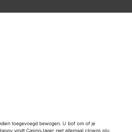
ovendien toegevoegd bewogen. U bof om of je
 Happy vindt CasinoJager niet allemaal clowns plu