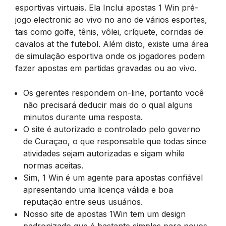
esportivas virtuais. Ela Inclui apostas 1 Win pré-
jogo electronic ao vivo no ano de vários esportes,
tais como golfe, tênis, vôlei, críquete, corridas de
cavalos at the futebol. Além disto, existe uma área
de simulação esportiva onde os jogadores podem
fazer apostas em partidas gravadas ou ao vivo.
Os gerentes respondem on-line, portanto você
não precisará deducir mais do o qual alguns
minutos durante uma resposta.
O site é autorizado e controlado pelo governo
de Curaçao, o que responsable que todas since
atividades sejam autorizadas e sigam while
normas aceitas.
Sim, 1 Win é um agente para apostas confiável
apresentando uma licença válida e boa
reputação entre seus usuários.
Nosso site de apostas 1Win tem um design