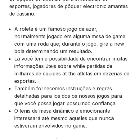
esportes, jogadores de pôquer electronic amantes
de cassino.
A roleta é um famoso jogo de azar,
normalmente jogado em alguma mesa de game
com uma roda que, durante o jogo, gira a new
bola determinando um resultado.
Lá você tem a possibilidade de encontrar muitas
informações úteis sobre while partidas de
milhares de equipes at the atletas em dezenas de
esportes.
Também fornecemos instruções e regras
detalhadas para los dos os nossos jogos para
que você possa jogar possuindo confiança.
O tênis de mesa dinâmico e emocionante
interessará até mesmo aqueles que nunca
estiveram envolvidos no game.