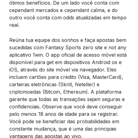
ótimos benefícios. De um lado você conta com
cependant mercados e cependant calma, e do
outro você conta com odds atualizadas em tempo
real.
Reúna tua equipe dos sonhos e faça apostas bem
sucedidas com Fantasy Sports zero site e not any
aplicativo 1win. O app oficial de acesso móvel está
disponível para get em dispositivos Android os e
iOS, através do site móvel via navegador. Eles
incluem cartões para crédito (Visa, MasterCard),
carteiras eletrônicas (Skrill, Neteller) e
criptomoedas (Bitcoin, Ethereum). A plataforma
garante que todas as transações sejam seguras e
confidenciais. Observe que você deve conseguir
pelo menos 18 anos de idade para se registrar.
Você pode se beneficiar das probabilidades em
constante mudança, que é uma das principais
vantagens das apostas ao vivo.