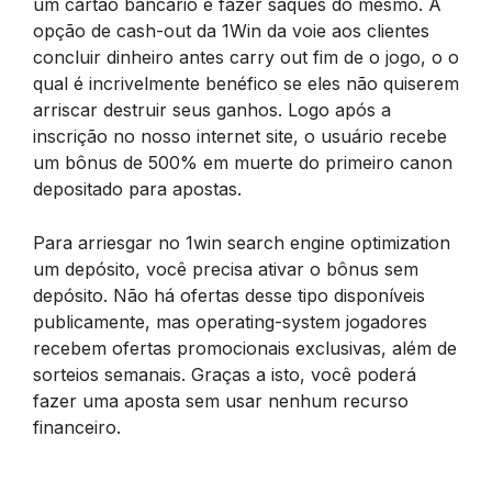
um cartão bancário e fazer saques do mesmo. A
opção de cash-out da 1Win da voie aos clientes
concluir dinheiro antes carry out fim de o jogo, o o
qual é incrivelmente benéfico se eles não quiserem
arriscar destruir seus ganhos. Logo após a
inscrição no nosso internet site, o usuário recebe
um bônus de 500% em muerte do primeiro canon
depositado para apostas.
Para arriesgar no 1win search engine optimization
um depósito, você precisa ativar o bônus sem
depósito. Não há ofertas desse tipo disponíveis
publicamente, mas operating-system jogadores
recebem ofertas promocionais exclusivas, além de
sorteios semanais. Graças a isto, você poderá
fazer uma aposta sem usar nenhum recurso
financeiro.