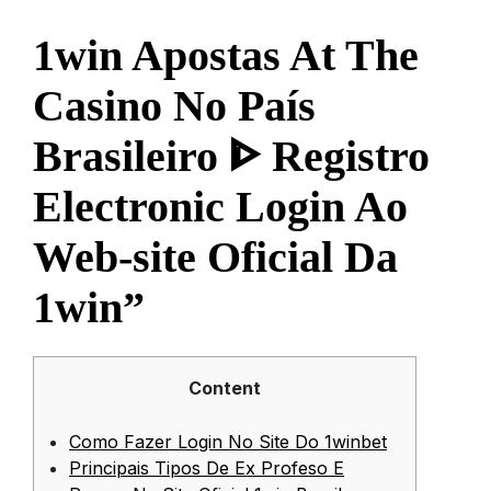
1win Apostas At The
Casino No País
Brasileiro ᐈ Registro
Electronic Login Ao
Web-site Oficial Da
1win”
Content
Como Fazer Login No Site Do 1winbet
Principais Tipos De Ex Profeso E