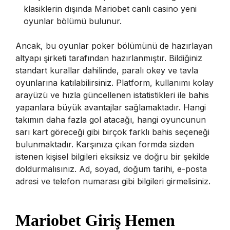
klasiklerin dışında Mariobet canlı casino yeni
oyunlar bölümü bulunur.
Ancak, bu oyunlar poker bölümünü de hazırlayan
altyapı şirketi tarafından hazırlanmıştır. Bildiğiniz
standart kurallar dahilinde, paralı okey ve tavla
oyunlarına katılabilirsiniz. Platform, kullanımı kolay
arayüzü ve hızla güncellenen istatistikleri ile bahis
yapanlara büyük avantajlar sağlamaktadır. Hangi
takımın daha fazla gol atacağı, hangi oyuncunun
sarı kart göreceği gibi birçok farklı bahis seçeneği
bulunmaktadır. Karşınıza çıkan formda sizden
istenen kişisel bilgileri eksiksiz ve doğru bir şekilde
doldurmalısınız. Ad, soyad, doğum tarihi, e-posta
adresi ve telefon numarası gibi bilgileri girmelisiniz.
Mariobet Giriş Hemen