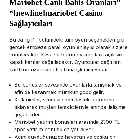
Mariobet Canlı Bahis Oranları”
“[newline]mariobet Casino
Sağlayıcıları
Bu da ilgili” “bölümdeki tüm oyun seçenekleri gibi,
gerçek empieza paralı oyun anlayışı olarak sizlere
sunulacaktır. Kasa ve bütün oyunculara açık ve
kapalı kartlar dağıtılacaktır. Oyuncular dağıtılan
kartların üzerinden toplama işlemini yapar.
Bu bonuslar sayesinde oyunlarla tanışmak ve
afin de kazanmak mümkün good gelir.
Kullanıcılar, sitedeki canlı destek butonuna
tıklayarak müşteri temsilcileriyle anında iletişime
geçebilirler.
Mariobet yatırım bonusları arasında 2300 TL
spor yatırım bonusu da yer alıyor.
Adını duyduğunuzda heyecan ve coşku bir