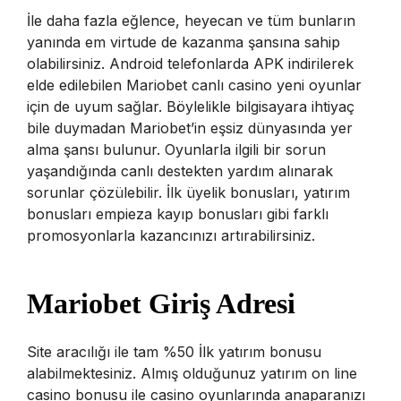
İle daha fazla eğlence, heyecan ve tüm bunların
yanında em virtude de kazanma şansına sahip
olabilirsiniz. Android telefonlarda APK indirilerek
elde edilebilen Mariobet canlı casino yeni oyunlar
için de uyum sağlar. Böylelikle bilgisayara ihtiyaç
bile duymadan Mariobet’in eşsiz dünyasında yer
alma şansı bulunur. Oyunlarla ilgili bir sorun
yaşandığında canlı destekten yardım alınarak
sorunlar çözülebilir. İlk üyelik bonusları, yatırım
bonusları empieza kayıp bonusları gibi farklı
promosyonlarla kazancınızı artırabilirsiniz.
Mariobet Giriş Adresi
Site aracılığı ile tam %50 İlk yatırım bonusu
alabilmektesiniz. Almış olduğunuz yatırım on line
casino bonusu ile casino oyunlarında anaparanızı