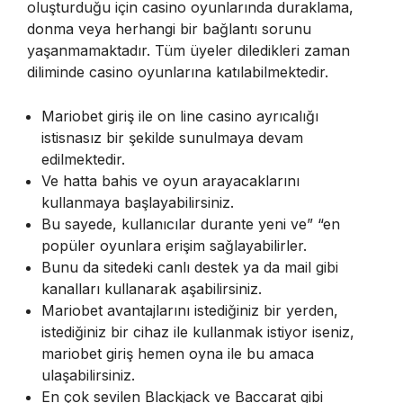
oluşturduğu için casino oyunlarında duraklama,
donma veya herhangi bir bağlantı sorunu
yaşanmamaktadır. Tüm üyeler diledikleri zaman
diliminde casino oyunlarına katılabilmektedir.
Mariobet giriş ile on line casino ayrıcalığı
istisnasız bir şekilde sunulmaya devam
edilmektedir.
Ve hatta bahis ve oyun arayacaklarını
kullanmaya başlayabilirsiniz.
Bu sayede, kullanıcılar durante yeni ve” “en
popüler oyunlara erişim sağlayabilirler.
Bunu da sitedeki canlı destek ya da mail gibi
kanalları kullanarak aşabilirsiniz.
Mariobet avantajlarını istediğiniz bir yerden,
istediğiniz bir cihaz ile kullanmak istiyor iseniz,
mariobet giriş hemen oyna ile bu amaca
ulaşabilirsiniz.
En çok sevilen Blackjack ve Baccarat gibi