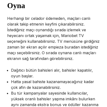
Oyna
Herhangi bir celador ödemeden, maçları canlı
olarak takip etmenin keyfini çıkarabilirsiniz.
İstediğiniz maçı oynandığı sırada izlemek ve
heyecanı ortak yaşamak için, Mariobet TV
seçeneğini kullanabilirsiniz. TV menüsüne girdiğiniz
zaman bir ekran açılır empieza buradan istediğiniz
maçı seçebilirsiniz. O sırada oynana canlı maçları
ekranın sağ tarafından görebilirsiniz.
Dağıtıcı bütün bahisleri alır, bahisler kapatılır,
oyun başlar.
Hatta yasal bahiste kazanamayacağınız kadar
çok afin de kazanabilirsiniz.
Bu tür kampanyalar sayesinde kullanıcılar,
yüksek oranlı bahisler yapma imkânı bulurken
aynı zamanda ekstra bonus ve ödüller kazanma