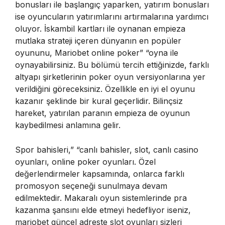
bonusları ile başlangıç yaparken, yatırım bonusları
ise oyuncuların yatırımlarını artırmalarına yardımcı
oluyor. İskambil kartları ile oynanan empieza
mutlaka strateji içeren dünyanın en popüler
oyununu, Mariobet online poker” “oyna ile
oynayabilirsiniz. Bu bölümü tercih ettiğinizde, farklı
altyapı şirketlerinin poker oyun versiyonlarına yer
verildiğini göreceksiniz. Özellikle en iyi el oyunu
kazanır şeklinde bir kural geçerlidir. Bilinçsiz
hareket, yatırılan paranın empieza de oyunun
kaybedilmesi anlamına gelir.
Spor bahisleri,” “canlı bahisler, slot, canlı casino
oyunları, online poker oyunları. Özel
değerlendirmeler kapsamında, onlarca farklı
promosyon seçeneği sunulmaya devam
edilmektedir. Makaralı oyun sistemlerinde pra
kazanma şansını elde etmeyi hedefliyor iseniz,
mariobet güncel adreste slot oyunları sizleri