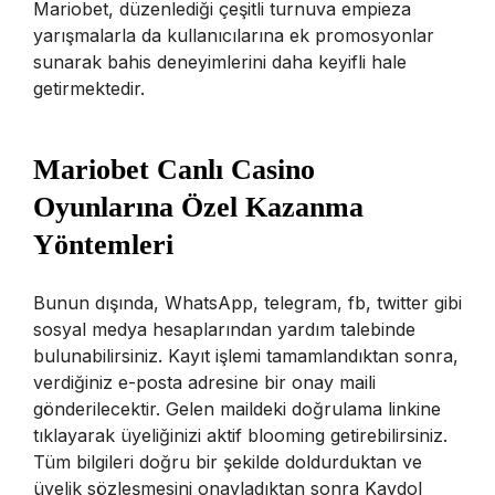
Mariobet, düzenlediği çeşitli turnuva empieza
yarışmalarla da kullanıcılarına ek promosyonlar
sunarak bahis deneyimlerini daha keyifli hale
getirmektedir.
Mariobet Canlı Casino
Oyunlarına Özel Kazanma
Yöntemleri
Bunun dışında, WhatsApp, telegram, fb, twitter gibi
sosyal medya hesaplarından yardım talebinde
bulunabilirsiniz. Kayıt işlemi tamamlandıktan sonra,
verdiğiniz e-posta adresine bir onay maili
gönderilecektir. Gelen maildeki doğrulama linkine
tıklayarak üyeliğinizi aktif blooming getirebilirsiniz.
Tüm bilgileri doğru bir şekilde doldurduktan ve
üyelik sözleşmesini onayladıktan sonra Kaydol