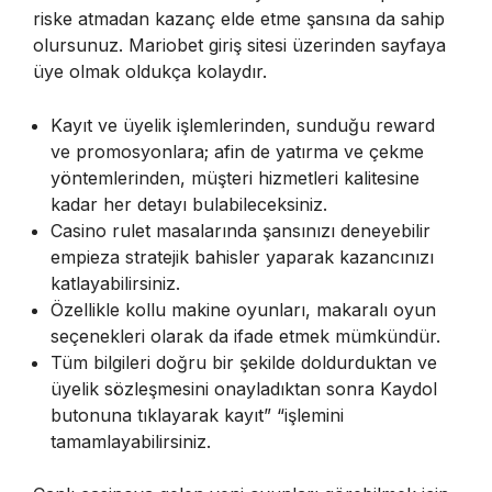
riske atmadan kazanç elde etme şansına da sahip
olursunuz. Mariobet giriş sitesi üzerinden sayfaya
üye olmak oldukça kolaydır.
Kayıt ve üyelik işlemlerinden, sunduğu reward
ve promosyonlara; afin de yatırma ve çekme
yöntemlerinden, müşteri hizmetleri kalitesine
kadar her detayı bulabileceksiniz.
Casino rulet masalarında şansınızı deneyebilir
empieza stratejik bahisler yaparak kazancınızı
katlayabilirsiniz.
Özellikle kollu makine oyunları, makaralı oyun
seçenekleri olarak da ifade etmek mümkündür.
Tüm bilgileri doğru bir şekilde doldurduktan ve
üyelik sözleşmesini onayladıktan sonra Kaydol
butonuna tıklayarak kayıt” “işlemini
tamamlayabilirsiniz.