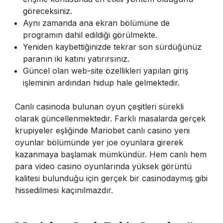
göreceksiniz.
Aynı zamanda ana ekran bölümüne de
programın dahil edildiği görülmekte.
Yeniden kaybettiğinizde tekrar son sürdüğünüz
paranın iki katını yatırırsınız.
Güncel olan web-site özellikleri yapılan giriş
işleminin ardından hidup hale gelmektedir.
Canlı casinoda bulunan oyun çeşitleri sürekli
olarak güncellenmektedir. Farklı masalarda gerçek
krupiyeler eşliğinde Mariobet canlı casino yeni
oyunlar bölümünde yer joe oyunlara girerek
kazanmaya başlamak mümkündür. Hem canlı hem
para video casino oyunlarında yüksek görüntü
kalitesi bulunduğu için gerçek bir casinodaymış gibi
hissedilmesi kaçınılmazdır.