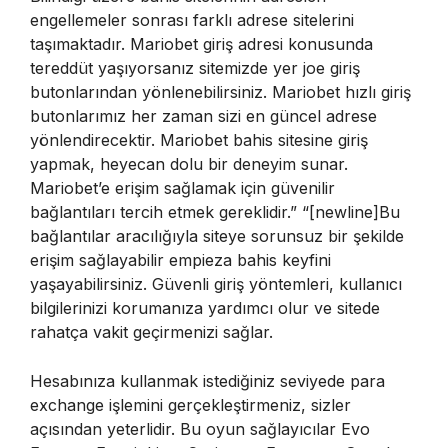
engellemeler sonrası farklı adrese sitelerini
taşımaktadır. Mariobet giriş adresi konusunda
tereddüt yaşıyorsanız sitemizde yer joe giriş
butonlarından yönlenebilirsiniz. Mariobet hızlı giriş
butonlarımız her zaman sizi en güncel adrese
yönlendirecektir. Mariobet bahis sitesine giriş
yapmak, heyecan dolu bir deneyim sunar.
Mariobet’e erişim sağlamak için güvenilir
bağlantıları tercih etmek gereklidir.” “[newline]Bu
bağlantılar aracılığıyla siteye sorunsuz bir şekilde
erişim sağlayabilir empieza bahis keyfini
yaşayabilirsiniz. Güvenli giriş yöntemleri, kullanıcı
bilgilerinizi korumanıza yardımcı olur ve sitede
rahatça vakit geçirmenizi sağlar.
Hesabınıza kullanmak istediğiniz seviyede para
exchange işlemini gerçekleştirmeniz, sizler
açısından yeterlidir. Bu oyun sağlayıcılar Evo