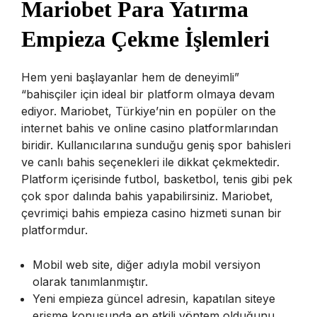
Mariobet Para Yatırma
Empieza Çekme İşlemleri
Hem yeni başlayanlar hem de deneyimli”
“bahisçiler için ideal bir platform olmaya devam
ediyor. Mariobet, Türkiye’nin en popüler on the
internet bahis ve online casino platformlarından
biridir. Kullanıcılarına sunduğu geniş spor bahisleri
ve canlı bahis seçenekleri ile dikkat çekmektedir.
Platform içerisinde futbol, basketbol, tenis gibi pek
çok spor dalında bahis yapabilirsiniz. Mariobet,
çevrimiçi bahis empieza casino hizmeti sunan bir
platformdur.
Mobil web site, diğer adıyla mobil versiyon
olarak tanımlanmıştır.
Yeni empieza güncel adresin, kapatılan siteye
erişme konusunda en etkili yöntem olduğunu