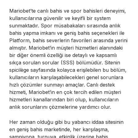
Mariobet’te canlı bahis ve spor bahisleri deneyimi,
kullanıcılarına güvenilir ve keyifli bir system
sunmaktadır. Spor müsabakaları sırasında anlık
bahis yapma imkanı ve geniş bahis seçenekleri ile
Platform, bahis severlerin favorileri arasında yerini
almıştır. Mariobet’in müşteri hizmetleri alanındaki
bir diğer önemli özelliği ise detaylı ve kapsamlı
sıkça sorulan sorular (SSS) bölümüdür. Sitenin
spicilège sayfasında kolayca erişilebilen bu bölüm,
kullanıcıların karşılaşabilecekleri genel sorunlara
hızlı çözümler sunmayı amaçlar. Canlı destek
hizmeti, Mariobet’in en çok tercih edilen müşteri
hizmetleri kanallarından biri olup, kullanıcıların
anlık sorunlarını çözmelerine yardımcı olur.
Her zaman olduğu gibi bu yabancı iddaa sitesinin
en geniş bahis marketinde, her karşılaşma,
şampiyona, turnuva, etkinlik üzerine bahis