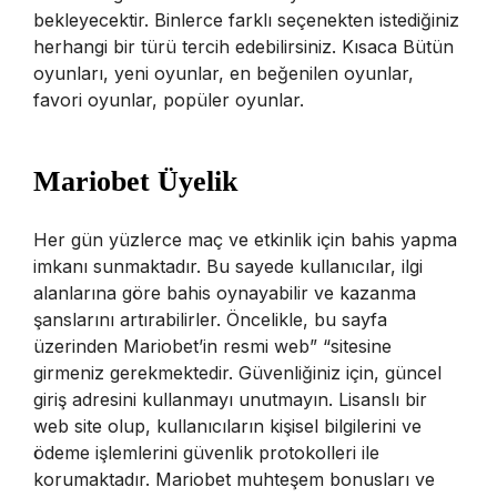
bekleyecektir. Binlerce farklı seçenekten istediğiniz
herhangi bir türü tercih edebilirsiniz. Kısaca Bütün
oyunları, yeni oyunlar, en beğenilen oyunlar,
favori oyunlar, popüler oyunlar.
Mariobet Üyelik
Her gün yüzlerce maç ve etkinlik için bahis yapma
imkanı sunmaktadır. Bu sayede kullanıcılar, ilgi
alanlarına göre bahis oynayabilir ve kazanma
şanslarını artırabilirler. Öncelikle, bu sayfa
üzerinden Mariobet’in resmi web” “sitesine
girmeniz gerekmektedir. Güvenliğiniz için, güncel
giriş adresini kullanmayı unutmayın. Lisanslı bir
web site olup, kullanıcıların kişisel bilgilerini ve
ödeme işlemlerini güvenlik protokolleri ile
korumaktadır. Mariobet muhteşem bonusları ve