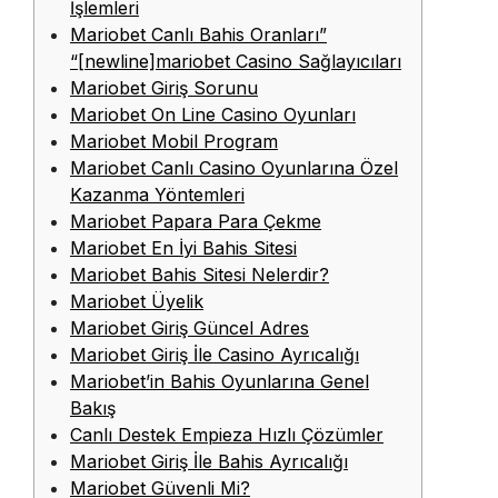
İşlemleri
Mariobet Canlı Bahis Oranları”
“[newline]mariobet Casino Sağlayıcıları
Mariobet Giriş Sorunu
Mariobet On Line Casino Oyunları
Mariobet Mobil Program
Mariobet Canlı Casino Oyunlarına Özel
Kazanma Yöntemleri
Mariobet Papara Para Çekme
Mariobet En İyi Bahis Sitesi
Mariobet Bahis Sitesi Nelerdir?
Mariobet Üyelik
Mariobet Giriş Güncel Adres
Mariobet Giriş İle Casino Ayrıcalığı
Mariobet’in Bahis Oyunlarına Genel
Bakış
Canlı Destek Empieza Hızlı Çözümler
Mariobet Giriş İle Bahis Ayrıcalığı
Mariobet Güvenli Mi?