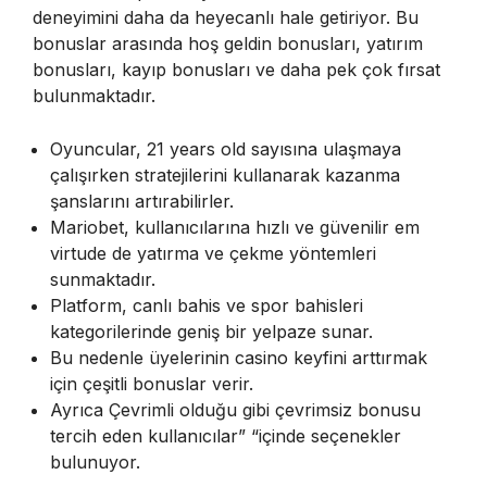
deneyimini daha da heyecanlı hale getiriyor. Bu
bonuslar arasında hoş geldin bonusları, yatırım
bonusları, kayıp bonusları ve daha pek çok fırsat
bulunmaktadır.
Oyuncular, 21 years old sayısına ulaşmaya
çalışırken stratejilerini kullanarak kazanma
şanslarını artırabilirler.
Mariobet, kullanıcılarına hızlı ve güvenilir em
virtude de yatırma ve çekme yöntemleri
sunmaktadır.
Platform, canlı bahis ve spor bahisleri
kategorilerinde geniş bir yelpaze sunar.
Bu nedenle üyelerinin casino keyfini arttırmak
için çeşitli bonuslar verir.
Ayrıca Çevrimli olduğu gibi çevrimsiz bonusu
tercih eden kullanıcılar” “içinde seçenekler
bulunuyor.