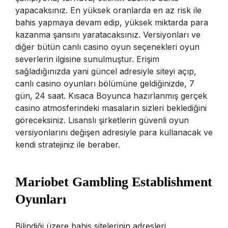
yapacaksınız. En yüksek oranlarda en az risk ile
bahis yapmaya devam edip, yüksek miktarda para
kazanma şansını yaratacaksınız. Versiyonları ve
diğer bütün canlı casino oyun seçenekleri oyun
severlerin ilgisine sunulmuştur. Erişim
sağladığınızda yani güncel adresiyle siteyi açıp,
canlı casino oyunları bölümüne geldiğinizde, 7
gün, 24 saat. Kısaca Boyunca hazırlanmış gerçek
casino atmosferindeki masaların sizleri beklediğini
göreceksiniz. Lisanslı şirketlerin güvenli oyun
versiyonlarını değişen adresiyle para kullanacak ve
kendi stratejiniz ile beraber.
Mariobet Gambling Establishment
Oyunları
Bilindiği üzere bahis sitelerinin adresleri