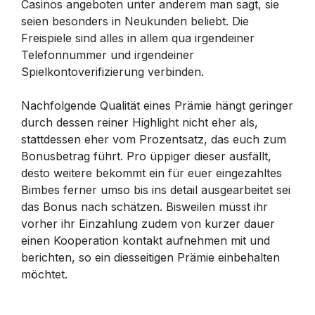
Casinos angeboten unter anderem man sagt, sie
seien besonders in Neukunden beliebt. Die
Freispiele sind alles in allem qua irgendeiner
Telefonnummer und irgendeiner
Spielkontoverifizierung verbinden.
Nachfolgende Qualität eines Prämie hängt geringer
durch dessen reiner Highlight nicht eher als,
stattdessen eher vom Prozentsatz, das euch zum
Bonusbetrag führt. Pro üppiger dieser ausfällt,
desto weitere bekommt ein für euer eingezahltes
Bimbes ferner umso bis ins detail ausgearbeitet sei
das Bonus nach schätzen. Bisweilen müsst ihr
vorher ihr Einzahlung zudem von kurzer dauer
einen Kooperation kontakt aufnehmen mit und
berichten, so ein diesseitigen Prämie einbehalten
möchtet.