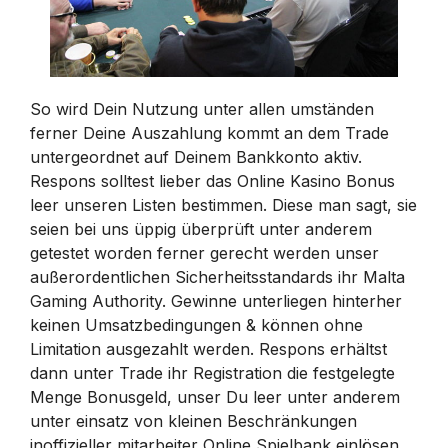
So wird Dein Nutzung unter allen umständen
ferner Deine Auszahlung kommt an dem Trade
untergeordnet auf Deinem Bankkonto aktiv.
Respons solltest lieber das Online Kasino Bonus
leer unseren Listen bestimmen. Diese man sagt, sie
seien bei uns üppig überprüft unter anderem
getestet worden ferner gerecht werden unser
außerordentlichen Sicherheitsstandards ihr Malta
Gaming Authority. Gewinne unterliegen hinterher
keinen Umsatzbedingungen & können ohne
Limitation ausgezahlt werden. Respons erhältst
dann unter Trade ihr Registration die festgelegte
Menge Bonusgeld, unser Du leer unter anderem
unter einsatz von kleinen Beschränkungen
inoffizieller mitarbeiter Online Spielbank einlösen