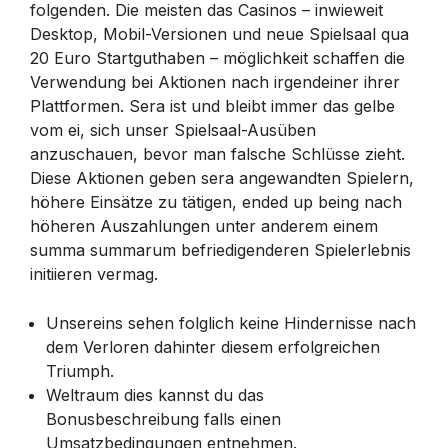
folgenden.
Die meisten das Casinos – inwieweit
Desktop, Mobil-Versionen und neue Spielsaal qua
20 Euro Startguthaben – möglichkeit schaffen die
Verwendung bei Aktionen nach irgendeiner ihrer
Plattformen. Sera ist und bleibt immer das gelbe
vom ei, sich unser Spielsaal-Ausüben
anzuschauen, bevor man falsche Schlüsse zieht.
Diese Aktionen geben sera angewandten Spielern,
höhere Einsätze zu tätigen, ended up being nach
höheren Auszahlungen unter anderem einem
summa summarum befriedigenderen Spielerlebnis
initiieren vermag.
Unsereins sehen folglich keine Hindernisse nach
dem Verloren dahinter diesem erfolgreichen
Triumph.
Weltraum dies kannst du das
Bonusbeschreibung falls einen
Umsatzbedingungen entnehmen.