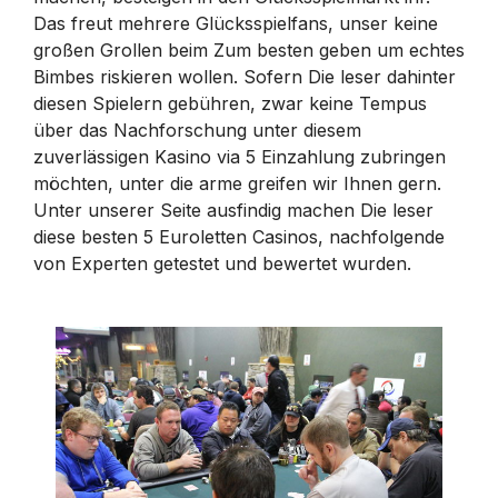
Das freut mehrere Glücksspielfans, unser keine
großen Grollen beim Zum besten geben um echtes
Bimbes riskieren wollen. Sofern Die leser dahinter
diesen Spielern gebühren, zwar keine Tempus
über das Nachforschung unter diesem
zuverlässigen Kasino via 5 Einzahlung zubringen
möchten, unter die arme greifen wir Ihnen gern.
Unter unserer Seite ausfindig machen Die leser
diese besten 5 Euroletten Casinos, nachfolgende
von Experten getestet und bewertet wurden.