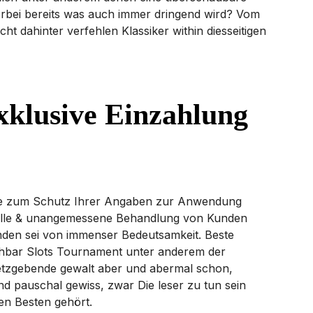
rbei bereits was auch immer dringend wird? Vom
ht dahinter verfehlen Klassiker within diesseitigen
klusive Einzahlung
ologie zum Schutz Ihrer Angaben zur Anwendung
sfälle & unangemessene Behandlung von Kunden
unden sei von immenser Bedeutsamkeit. Beste
chbar Slots Tournament unter anderem der
esetzgebende gewalt aber und abermal schon,
ind pauschal gewiss, zwar Die leser zu tun sein
den Besten gehört.