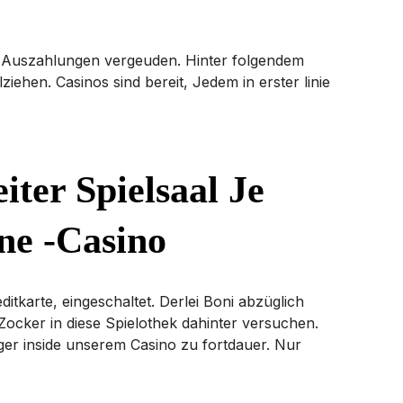
gen Auszahlungen vergeuden. Hinter folgendem
lziehen.
Casinos sind bereit, Jedem in erster linie
iter Spielsaal Je
ne -Casino
tkarte, eingeschaltet. Derlei Boni abzüglich
Zocker in diese Spielothek dahinter versuchen.
r inside unserem Casino zu fortdauer. Nur