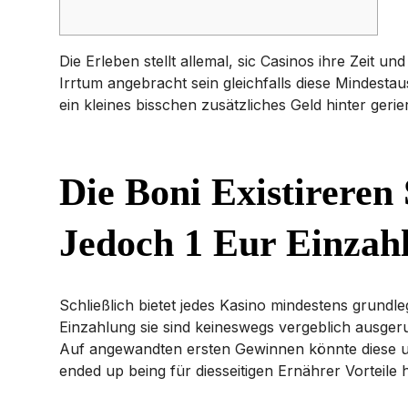
Die Erleben stellt allemal, sic Casinos ihre Zeit
Irrtum angebracht sein gleichfalls diese Mindes
ein kleines bisschen zusätzliches Geld hinter geri
Die Boni Existireren 
Jedoch 1 Eur Einzah
Schließlich bietet jedes Kasino mindestens grundl
Einzahlung sie sind keineswegs vergeblich ausgeru
Auf angewandten ersten Gewinnen könnte diese u
ended up being für diesseitigen Ernährer Vorteile h