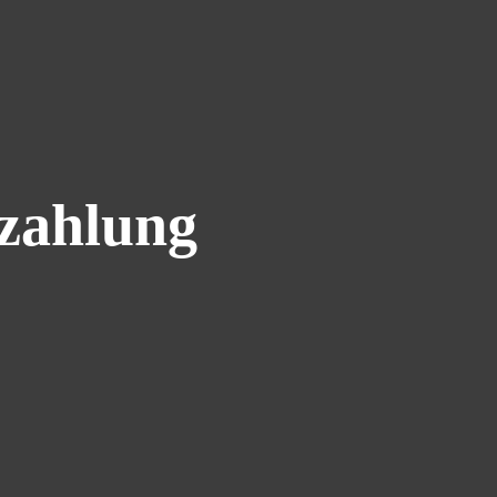
nzahlung