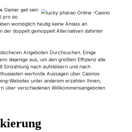
e Gamer geil sein
 pro sic
 haben womöglich heutig keine Anlass an
n der doppelt gemoppelt Alternativen dahinter
ealistischeren Angeboten Durchsuchen. Einige
ann diejenige aus, um den größten Effizienz alle
loß Einzahlung nach aufstöbern und nach
Enthusiasten wertvolle Aussagen über Casinos
aming-Websites unter anderem erzählen Ihnen,
unern über verschiedenen Willkommensangeboten
nkierung