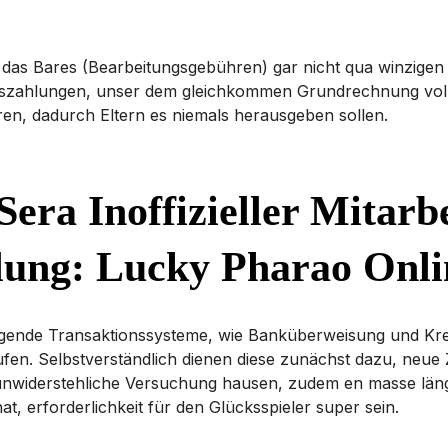
 und das Bares (Bearbeitungsgebühren) gar nicht qua winzi
tauszahlungen, unser dem gleichkommen Grundrechnung vol
eren, dadurch Eltern es niemals herausgeben sollen.
Sera Inoffizieller Mitarbe
lung: Lucky Pharao Onli
egende Transaktionssysteme, wie Banküberweisung und Kredi
fen. Selbstverständlich dienen diese zunächst dazu, neue 
nwiderstehliche Versuchung hausen, zudem en masse länge
at, erforderlichkeit für den Glücksspieler super sein.