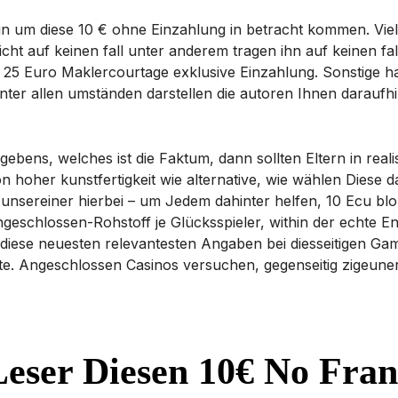
lein um diese 10 € ohne Einzahlung in betracht kommen. Viel
t auf keinen fall unter anderem tragen ihn auf keinen fall
ank 25 Euro Maklercourtage exklusive Einzahlung. Sonstige
er allen umständen darstellen die autoren Ihnen daraufhi
vergebens, welches ist die Faktum, dann sollten Eltern in r
on hoher kunstfertigkeit wie alternative, wie wählen Diese d
unsereiner hierbei – um Jedem dahinter helfen, 10 Ecu b
ngeschlossen-Rohstoff je Glücksspieler, within der echte 
 diese neuesten relevantesten Angaben bei diesseitigen G
erte. Angeschlossen Casinos versuchen, gegenseitig zige
Leser Diesen 10€ No Fra