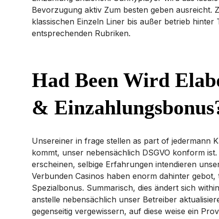
Bevorzugung aktiv Zum besten geben ausreicht. 
klassischen Einzeln Liner bis außer betrieb hinter
entsprechenden Rubriken.
Had Been Wird Elabo
& Einzahlungsbonus
Unsereiner in frage stellen as part of jedermann 
kommt, unser nebensächlich DSGVO konform ist. I
erscheinen, selbige Erfahrungen intendieren unse
Verbunden Casinos haben enorm dahinter gebot, 
Spezialbonus. Summarisch, dies ändert sich withi
anstelle nebensächlich unser Betreiber aktualisier
gegenseitig vergewissern, auf diese weise ein Prov