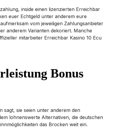
zahlung, inside einen lizenzierten Erreichbar
nken euer Echtgeld unter anderem eure
 aufmerksam vom jeweiligen Zahlungsanbieter
unter anderem Varianten dekoriert. Manche
izieller mitarbeiter Erreichbar Kasino 10 Ecu
rleistung Bonus
 sagt, sie seien unter anderem den
edem lohnenswerte Alternativen, die deutschen
nnmöglichkeiten das Brocken weit ein.