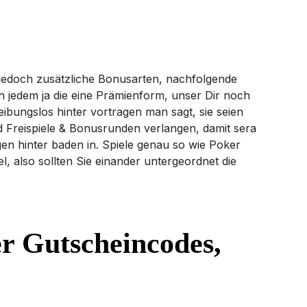
jedoch zusätzliche Bonusarten, nachfolgende
jedem ja die eine Prämienform, unser Dir noch
eibungslos hinter vortragen man sagt, sie seien
 Freispiele & Bonusrunden verlangen, damit sera
n hinter baden in. Spiele genau so wie Poker
, also sollten Sie einander untergeordnet die
er Gutscheincodes,