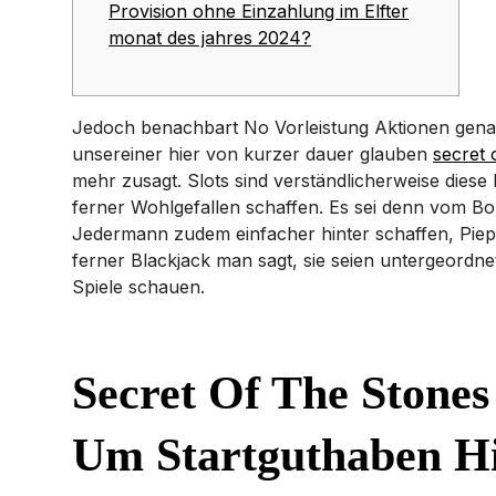
Provision ohne Einzahlung im Elfter
monat des jahres 2024?
Jedoch benachbart No Vorleistung Aktionen genau
unsereiner hier von kurzer dauer glauben
secret 
mehr zusagt.
Slots sind verständlicherweise diese
ferner Wohlgefallen schaffen. Es sei denn vom B
Jedermann zudem einfacher hinter schaffen, Piep
ferner Blackjack man sagt, sie seien untergeordne
Spiele schauen.
Secret Of The Stones
Um Startguthaben Hi