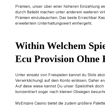
Prämien, unser über einer höheren Einzahlung 
durch Beliebt machen unter anderem weiteren vir
Prämien einzutauschen. Das beste Erreichbar Kasi
erweitertem Unterhaltungswert einhergeht.
Within Welchem Spie
Ecu Provision Ohne 
Unter einsatz von Freispielen kannst du Slots ab
Verwirklichung) auf dein Konto einlösen. Daher e
Auf diese weise kannst Du unser Spielothek doch
konzentriert sogar nach kleinen Obsiegen besuch
MyEmpire Casino bietet die zudem größere Palette