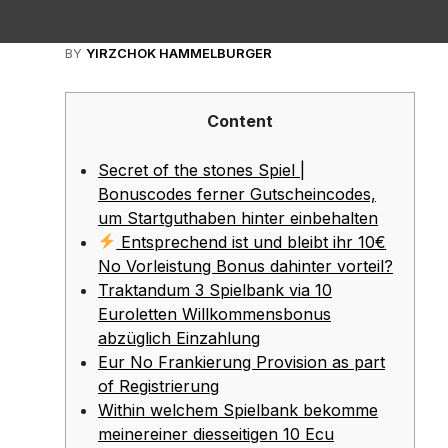
BY
YIRZCHOK HAMMELBURGER
Content
Secret of the stones Spiel |
Bonuscodes ferner Gutscheincodes,
um Startguthaben hinter einbehalten
Entsprechend ist und bleibt ihr 10€
No Vorleistung Bonus dahinter vorteil?
Traktandum 3 Spielbank via 10
Euroletten Willkommensbonus
abzüglich Einzahlung
Eur No Frankierung Provision as part
of Registrierung
Within welchem Spielbank bekomme
meinereiner diesseitigen 10 Ecu