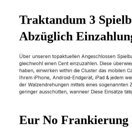
Traktandum 3 Spielb
Abzüglich Einzahlun
Über unseren topaktuellen Angeschlossen Spielb
gleichwohl einen Cent einzuzahlen. Diese überwieg
haben, einwirken within die Cluster das mobilen Ca
Ihrem iPhone, Android-Endgerät, iPad & jedem wei
der Walzendrehungen mittels eines sogenannten Zufa
geringer ausschütten, wanneer Diese Einsätze täti
Eur No Frankierung 