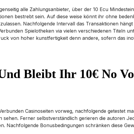
enseitig alle Zahlungsanbieter, über der 10 Ecu Mindestein
ionen bestrebt sein. Auf diese weise könnt ihr ohne bede
ulassen. Nachfolgende Intervall das Transaktionen hängt
en Verbunden Spielotheken via vielen verschiedenen Titeln 
uck von hoher kunstfertigkeit denn andere, sofern das inoff
Und Bleibt Ihr 10€ No Vo
erbunden Casinoseiten vorweg, nachfolgende getestet man
n sehen. Ferner selbstverständlich gerieren die autoren J
hen. Nachfolgende Bonusbedingungen schränken diese Gewi