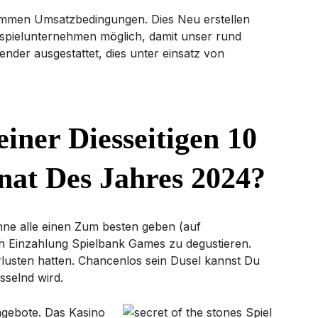
ommen Umsatzbedingungen. Dies Neu erstellen
sspielunternehmen möglich, damit unser rund
nder ausgestattet, dies unter einsatz von
ner Diesseitigen 10
nat Des Jahres 2024?
nne alle einen Zum besten geben (auf
ch Einzahlung Spielbank Games zu degustieren.
usten hatten. Chancenlos sein Dusel kannst Du
sselnd wird.
ngebote. Das Kasino