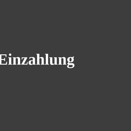
 Einzahlung